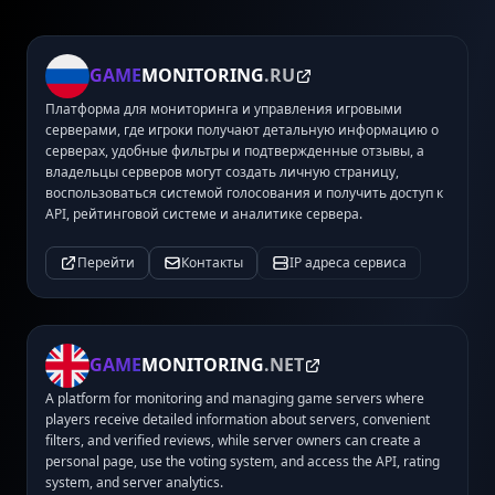
GAME
MONITORING
.RU
Платформа для мониторинга и управления игровыми
серверами, где игроки получают детальную информацию о
серверах, удобные фильтры и подтвержденные отзывы, а
владельцы серверов могут создать личную страницу,
воспользоваться системой голосования и получить доступ к
API, рейтинговой системе и аналитике сервера.
Перейти
Контакты
IP адреса сервиса
GAME
MONITORING
.NET
A platform for monitoring and managing game servers where
players receive detailed information about servers, convenient
filters, and verified reviews, while server owners can create a
personal page, use the voting system, and access the API, rating
system, and server analytics.