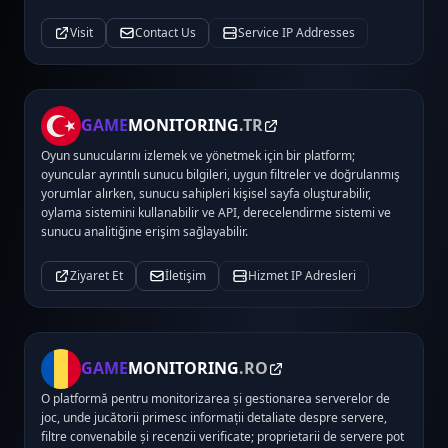
Visit
Contact Us
Service IP Addresses
GAME
MONITORING
.TR
Oyun sunucularını izlemek ve yönetmek için bir platform;
oyuncular ayrıntılı sunucu bilgileri, uygun filtreler ve doğrulanmış
yorumlar alırken, sunucu sahipleri kişisel sayfa oluşturabilir,
oylama sistemini kullanabilir ve API, derecelendirme sistemi ve
sunucu analitiğine erişim sağlayabilir.
Ziyaret Et
İletişim
Hizmet IP Adresleri
GAME
MONITORING
.RO
O platformă pentru monitorizarea și gestionarea serverelor de
joc, unde jucătorii primesc informații detaliate despre servere,
filtre convenabile și recenzii verificate; proprietarii de servere pot