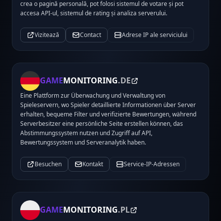
crea o pagină personală, pot folosi sistemul de votare și pot
accesa API-ul, sistemul de rating și analiza serverului.
Vizitează
Contact
Adrese IP ale serviciului
GAME
MONITORING
.DE
Eine Plattform zur Überwachung und Verwaltung von
Spieleservern, wo Spieler detaillierte Informationen über Server
erhalten, bequeme Filter und verifizierte Bewertungen, während
Serverbesitzer eine persönliche Seite erstellen können, das
Abstimmungssystem nutzen und Zugriff auf API,
Bewertungssystem und Serveranalytik haben.
Besuchen
Kontakt
Service-IP-Adressen
GAME
MONITORING
.PL