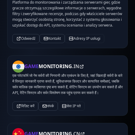
Platforma do monitorowania i zarządzania serwerami gier, gdzie
gracze otrzymują szczegółowe informacje o serwerach, wygodne
filtry i zweryfikowane recenzje, podczas gdy właściciele serwerów
mogą stworzyć osobistą stronę, korzystać z systemu głosowania i
uzyskać dostęp do API, systemu oceniania i analizy serwera.
Odwiedź
Kontakt
Adresy IP usługi
GAME
MONITORING
.IN
एक प्लेटफॉर्म जो गेम सर्वरों की निगरानी और प्रबंधन के लिए है, जहां खिलाड़ी सर्वरों के बारे
में विस्तृत जानकारी प्राप्त करते हैं, सुविधाजनक फ़िल्टर और सत्यापित समीक्षाएं, जबकि
सर्वर मालिक एक व्यक्तिगत पृष्ठ बना सकते हैं, वोटिंग सिस्टम का उपयोग कर सकते हैं और
API, रेटिंग सिस्टम और सर्वर विश्लेषण तक पहुंच प्राप्त कर सकते हैं।
विज़िट करें
संपर्क
सेवा IP पते
GAME
MONITORING
.CN