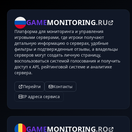
GAME
MONITORING
.RU
Платформа для мониторинга и управления
игровыми серверами, где игроки получают
детальную информацию о серверах, удобные
фильтры и подтвержденные отзывы, а владельцы
серверов могут создать личную страницу,
воспользоваться системой голосования и получить
доступ к API, рейтинговой системе и аналитике
сервера.
Перейти
Контакты
IP адреса сервиса
GAME
MONITORING
.RO