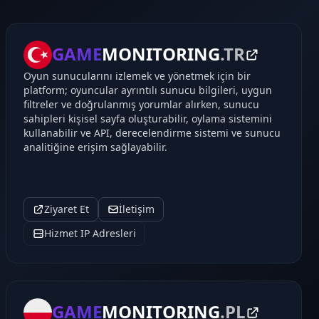
GAME
MONITORING
.TR
Oyun sunucularını izlemek ve yönetmek için bir
platform; oyuncular ayrıntılı sunucu bilgileri, uygun
filtreler ve doğrulanmış yorumlar alırken, sunucu
sahipleri kişisel sayfa oluşturabilir, oylama sistemini
kullanabilir ve API, derecelendirme sistemi ve sunucu
analitiğine erişim sağlayabilir.
Ziyaret Et
İletişim
Hizmet IP Adresleri
GAME
MONITORING
.PL