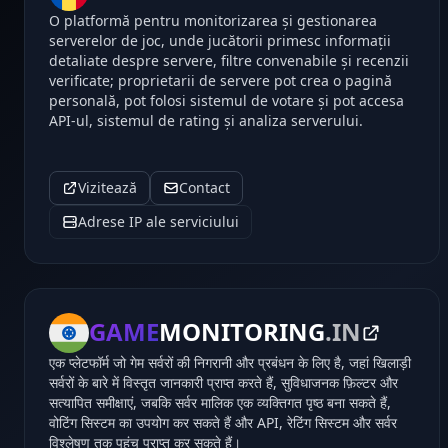
O platformă pentru monitorizarea și gestionarea
serverelor de joc, unde jucătorii primesc informații
detaliate despre servere, filtre convenabile și recenzii
verificate; proprietarii de servere pot crea o pagină
personală, pot folosi sistemul de votare și pot accesa
API-ul, sistemul de rating și analiza serverului.
Vizitează
Contact
Adrese IP ale serviciului
GAME
MONITORING
.IN
एक प्लेटफॉर्म जो गेम सर्वरों की निगरानी और प्रबंधन के लिए है, जहां खिलाड़ी
सर्वरों के बारे में विस्तृत जानकारी प्राप्त करते हैं, सुविधाजनक फ़िल्टर और
सत्यापित समीक्षाएं, जबकि सर्वर मालिक एक व्यक्तिगत पृष्ठ बना सकते हैं,
वोटिंग सिस्टम का उपयोग कर सकते हैं और API, रेटिंग सिस्टम और सर्वर
विश्लेषण तक पहुंच प्राप्त कर सकते हैं।