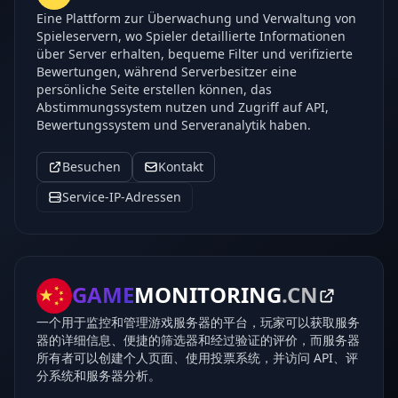
Eine Plattform zur Überwachung und Verwaltung von
Spieleservern, wo Spieler detaillierte Informationen
über Server erhalten, bequeme Filter und verifizierte
Bewertungen, während Serverbesitzer eine
persönliche Seite erstellen können, das
Abstimmungssystem nutzen und Zugriff auf API,
Bewertungssystem und Serveranalytik haben.
Besuchen
Kontakt
Service-IP-Adressen
GAME
MONITORING
.CN
一个用于监控和管理游戏服务器的平台，玩家可以获取服务
器的详细信息、便捷的筛选器和经过验证的评价，而服务器
所有者可以创建个人页面、使用投票系统，并访问 API、评
分系统和服务器分析。