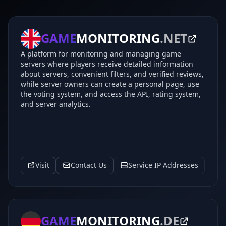
GAME
MONITORING
.NET
A platform for monitoring and managing game
servers where players receive detailed information
about servers, convenient filters, and verified reviews,
while server owners can create a personal page, use
the voting system, and access the API, rating system,
and server analytics.
Visit
Contact Us
Service IP Addresses
GAME
MONITORING
.DE