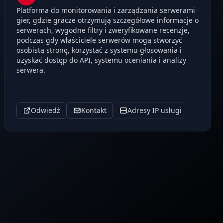
Platforma do monitorowania i zarządzania serwerami
gier, gdzie gracze otrzymują szczegółowe informacje o
serwerach, wygodne filtry i zweryfikowane recenzje,
podczas gdy właściciele serwerów mogą stworzyć
osobistą stronę, korzystać z systemu głosowania i
uzyskać dostęp do API, systemu oceniania i analizy
serwera.
Odwiedź
Kontakt
Adresy IP usługi