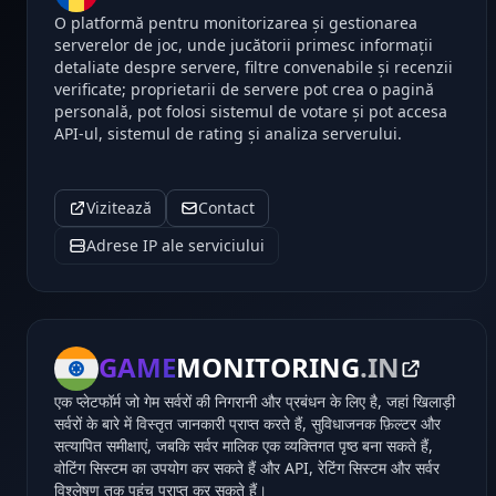
O platformă pentru monitorizarea și gestionarea
serverelor de joc, unde jucătorii primesc informații
detaliate despre servere, filtre convenabile și recenzii
verificate; proprietarii de servere pot crea o pagină
personală, pot folosi sistemul de votare și pot accesa
API-ul, sistemul de rating și analiza serverului.
Vizitează
Contact
Adrese IP ale serviciului
GAME
MONITORING
.IN
एक प्लेटफॉर्म जो गेम सर्वरों की निगरानी और प्रबंधन के लिए है, जहां खिलाड़ी
सर्वरों के बारे में विस्तृत जानकारी प्राप्त करते हैं, सुविधाजनक फ़िल्टर और
सत्यापित समीक्षाएं, जबकि सर्वर मालिक एक व्यक्तिगत पृष्ठ बना सकते हैं,
वोटिंग सिस्टम का उपयोग कर सकते हैं और API, रेटिंग सिस्टम और सर्वर
विश्लेषण तक पहुंच प्राप्त कर सकते हैं।