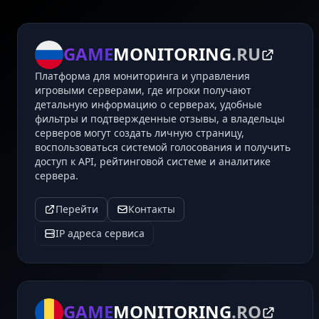
GAME
MONITORING
.RU
Платформа для мониторинга и управления
игровыми серверами, где игроки получают
детальную информацию о серверах, удобные
фильтры и подтвержденные отзывы, а владельцы
серверов могут создать личную страницу,
воспользоваться системой голосования и получить
доступ к API, рейтинговой системе и аналитике
сервера.
Перейти
Контакты
IP адреса сервиса
GAME
MONITORING
.RO