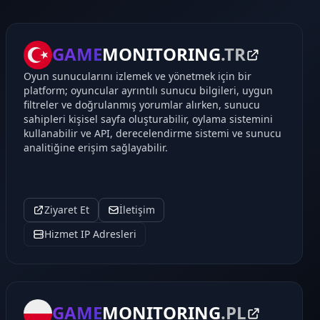
GAME
MONITORING
.TR
Oyun sunucularını izlemek ve yönetmek için bir
platform; oyuncular ayrıntılı sunucu bilgileri, uygun
filtreler ve doğrulanmış yorumlar alırken, sunucu
sahipleri kişisel sayfa oluşturabilir, oylama sistemini
kullanabilir ve API, derecelendirme sistemi ve sunucu
analitiğine erişim sağlayabilir.
Ziyaret Et
İletişim
Hizmet IP Adresleri
GAME
MONITORING
.PL