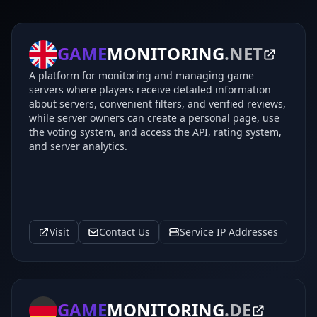
GAME
MONITORING
.NET
A platform for monitoring and managing game
servers where players receive detailed information
about servers, convenient filters, and verified reviews,
while server owners can create a personal page, use
the voting system, and access the API, rating system,
and server analytics.
Visit
Contact Us
Service IP Addresses
GAME
MONITORING
.DE