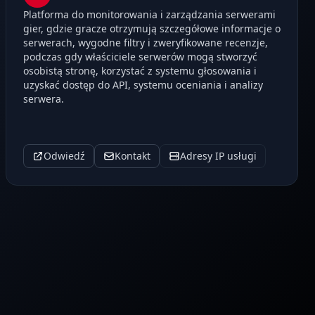
Platforma do monitorowania i zarządzania serwerami
gier, gdzie gracze otrzymują szczegółowe informacje o
serwerach, wygodne filtry i zweryfikowane recenzje,
podczas gdy właściciele serwerów mogą stworzyć
osobistą stronę, korzystać z systemu głosowania i
uzyskać dostęp do API, systemu oceniania i analizy
serwera.
Odwiedź
Kontakt
Adresy IP usługi