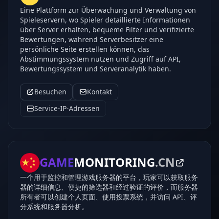
Eine Plattform zur Überwachung und Verwaltung von
Spieleservern, wo Spieler detaillierte Informationen
über Server erhalten, bequeme Filter und verifizierte
Bewertungen, während Serverbesitzer eine
persönliche Seite erstellen können, das
Abstimmungssystem nutzen und Zugriff auf API,
Bewertungssystem und Serveranalytik haben.
Besuchen
Kontakt
Service-IP-Adressen
GAME
MONITORING
.CN
一个用于监控和管理游戏服务器的平台，玩家可以获取服务
器的详细信息、便捷的筛选器和经过验证的评价，而服务器
所有者可以创建个人页面、使用投票系统，并访问 API、评
分系统和服务器分析。