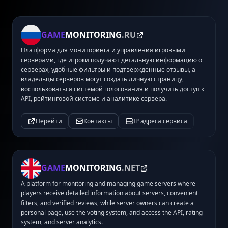
GAME
MONITORING
.RU
Платформа для мониторинга и управления игровыми
серверами, где игроки получают детальную информацию о
серверах, удобные фильтры и подтвержденные отзывы, а
владельцы серверов могут создать личную страницу,
воспользоваться системой голосования и получить доступ к
API, рейтинговой системе и аналитике сервера.
Перейти
Контакты
IP адреса сервиса
GAME
MONITORING
.NET
A platform for monitoring and managing game servers where
players receive detailed information about servers, convenient
filters, and verified reviews, while server owners can create a
personal page, use the voting system, and access the API, rating
system, and server analytics.