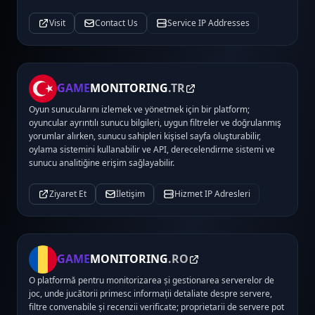
Visit
Contact Us
Service IP Addresses
GAME
MONITORING
.TR
Oyun sunucularını izlemek ve yönetmek için bir platform;
oyuncular ayrıntılı sunucu bilgileri, uygun filtreler ve doğrulanmış
yorumlar alırken, sunucu sahipleri kişisel sayfa oluşturabilir,
oylama sistemini kullanabilir ve API, derecelendirme sistemi ve
sunucu analitiğine erişim sağlayabilir.
Ziyaret Et
İletişim
Hizmet IP Adresleri
GAME
MONITORING
.RO
O platformă pentru monitorizarea și gestionarea serverelor de
joc, unde jucătorii primesc informații detaliate despre servere,
filtre convenabile și recenzii verificate; proprietarii de servere pot