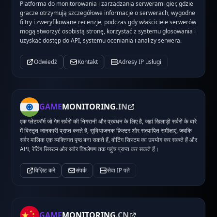
Platforma do monitorowania i zarządzania serwerami gier, gdzie
gracze otrzymują szczegółowe informacje o serwerach, wygodne
filtry i zweryfikowane recenzje, podczas gdy właściciele serwerów
mogą stworzyć osobistą stronę, korzystać z systemu głosowania i
uzyskać dostęp do API, systemu oceniania i analizy serwera.
Odwiedź
Kontakt
Adresy IP usługi
GAME
MONITORING
.IN
एक प्लेटफॉर्म जो गेम सर्वरों की निगरानी और प्रबंधन के लिए है, जहां खिलाड़ी सर्वरों के बारे
में विस्तृत जानकारी प्राप्त करते हैं, सुविधाजनक फ़िल्टर और सत्यापित समीक्षाएं, जबकि
सर्वर मालिक एक व्यक्तिगत पृष्ठ बना सकते हैं, वोटिंग सिस्टम का उपयोग कर सकते हैं और
API, रेटिंग सिस्टम और सर्वर विश्लेषण तक पहुंच प्राप्त कर सकते हैं।
विज़िट करें
संपर्क
सेवा IP पते
GAME
MONITORING
.CN