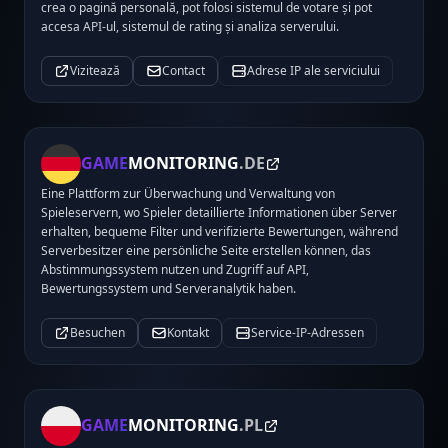
crea o pagină personală, pot folosi sistemul de votare și pot
accesa API-ul, sistemul de rating și analiza serverului.
Vizitează
Contact
Adrese IP ale serviciului
GAME
MONITORING
.DE
Eine Plattform zur Überwachung und Verwaltung von
Spieleservern, wo Spieler detaillierte Informationen über Server
erhalten, bequeme Filter und verifizierte Bewertungen, während
Serverbesitzer eine persönliche Seite erstellen können, das
Abstimmungssystem nutzen und Zugriff auf API,
Bewertungssystem und Serveranalytik haben.
Besuchen
Kontakt
Service-IP-Adressen
GAME
MONITORING
.PL