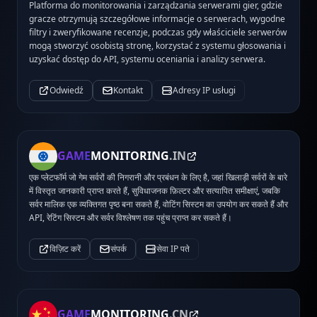
Platforma do monitorowania i zarządzania serwerami gier, gdzie
gracze otrzymują szczegółowe informacje o serwerach, wygodne
filtry i zweryfikowane recenzje, podczas gdy właściciele serwerów
mogą stworzyć osobistą stronę, korzystać z systemu głosowania i
uzyskać dostęp do API, systemu oceniania i analizy serwera.
Odwiedź
Kontakt
Adresy IP usługi
GAME
MONITORING
.IN
एक प्लेटफॉर्म जो गेम सर्वरों की निगरानी और प्रबंधन के लिए है, जहां खिलाड़ी सर्वरों के बारे
में विस्तृत जानकारी प्राप्त करते हैं, सुविधाजनक फ़िल्टर और सत्यापित समीक्षाएं, जबकि
सर्वर मालिक एक व्यक्तिगत पृष्ठ बना सकते हैं, वोटिंग सिस्टम का उपयोग कर सकते हैं और
API, रेटिंग सिस्टम और सर्वर विश्लेषण तक पहुंच प्राप्त कर सकते हैं।
विज़िट करें
संपर्क
सेवा IP पते
GAME
MONITORING
.CN