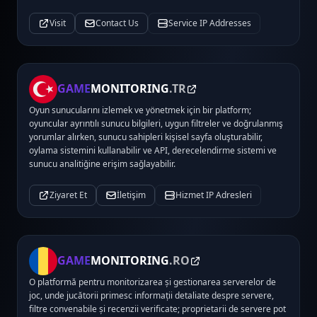
Visit
Contact Us
Service IP Addresses
GAME
MONITORING
.TR
Oyun sunucularını izlemek ve yönetmek için bir platform;
oyuncular ayrıntılı sunucu bilgileri, uygun filtreler ve doğrulanmış
yorumlar alırken, sunucu sahipleri kişisel sayfa oluşturabilir,
oylama sistemini kullanabilir ve API, derecelendirme sistemi ve
sunucu analitiğine erişim sağlayabilir.
Ziyaret Et
İletişim
Hizmet IP Adresleri
GAME
MONITORING
.RO
O platformă pentru monitorizarea și gestionarea serverelor de
joc, unde jucătorii primesc informații detaliate despre servere,
filtre convenabile și recenzii verificate; proprietarii de servere pot