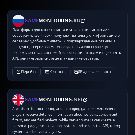
GAME
MONITORING
.RU
Платформа для мониторинга и управления игровыми
серверами, где игроки получают детальную информацию о
серверах, удобные фильтры и подтвержденные отзывы, а
владельцы серверов могут создать личную страницу,
воспользоваться системой голосования и получить доступ к
API, рейтинговой системе и аналитике сервера.
Перейти
Контакты
IP адреса сервиса
GAME
MONITORING
.NET
A platform for monitoring and managing game servers where
players receive detailed information about servers, convenient
filters, and verified reviews, while server owners can create a
personal page, use the voting system, and access the API, rating
system, and server analytics.