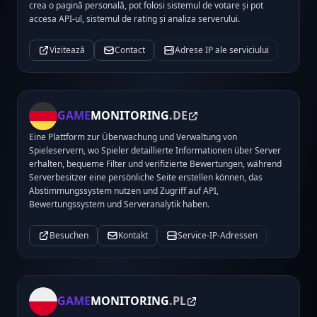
crea o pagină personală, pot folosi sistemul de votare și pot
accesa API-ul, sistemul de rating și analiza serverului.
Vizitează
Contact
Adrese IP ale serviciului
GAME
MONITORING
.DE
Eine Plattform zur Überwachung und Verwaltung von
Spieleservern, wo Spieler detaillierte Informationen über Server
erhalten, bequeme Filter und verifizierte Bewertungen, während
Serverbesitzer eine persönliche Seite erstellen können, das
Abstimmungssystem nutzen und Zugriff auf API,
Bewertungssystem und Serveranalytik haben.
Besuchen
Kontakt
Service-IP-Adressen
GAME
MONITORING
.PL