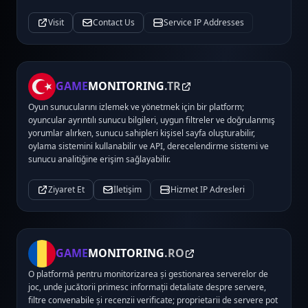
Visit
Contact Us
Service IP Addresses
GAME
MONITORING
.TR
Oyun sunucularını izlemek ve yönetmek için bir platform;
oyuncular ayrıntılı sunucu bilgileri, uygun filtreler ve doğrulanmış
yorumlar alırken, sunucu sahipleri kişisel sayfa oluşturabilir,
oylama sistemini kullanabilir ve API, derecelendirme sistemi ve
sunucu analitiğine erişim sağlayabilir.
Ziyaret Et
İletişim
Hizmet IP Adresleri
GAME
MONITORING
.RO
O platformă pentru monitorizarea și gestionarea serverelor de
joc, unde jucătorii primesc informații detaliate despre servere,
filtre convenabile și recenzii verificate; proprietarii de servere pot