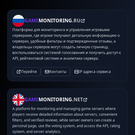
GAME
MONITORING
.RU
Платформа для мониторинга и управления игровыми
серверами, где игроки получают детальную информацию о
серверах, удобные фильтры и подтвержденные отзывы, а
владельцы серверов могут создать личную страницу,
воспользоваться системой голосования и получить доступ к
API, рейтинговой системе и аналитике сервера.
Перейти
Контакты
IP адреса сервиса
GAME
MONITORING
.NET
A platform for monitoring and managing game servers where
players receive detailed information about servers, convenient
filters, and verified reviews, while server owners can create a
personal page, use the voting system, and access the API, rating
system, and server analytics.