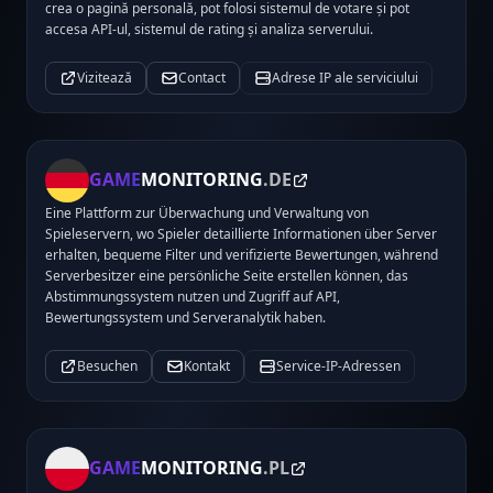
crea o pagină personală, pot folosi sistemul de votare și pot
accesa API-ul, sistemul de rating și analiza serverului.
Vizitează
Contact
Adrese IP ale serviciului
GAME
MONITORING
.DE
Eine Plattform zur Überwachung und Verwaltung von
Spieleservern, wo Spieler detaillierte Informationen über Server
erhalten, bequeme Filter und verifizierte Bewertungen, während
Serverbesitzer eine persönliche Seite erstellen können, das
Abstimmungssystem nutzen und Zugriff auf API,
Bewertungssystem und Serveranalytik haben.
Besuchen
Kontakt
Service-IP-Adressen
GAME
MONITORING
.PL