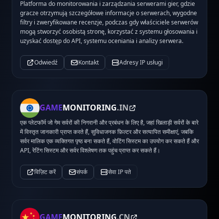
Platforma do monitorowania i zarządzania serwerami gier, gdzie
gracze otrzymują szczegółowe informacje o serwerach, wygodne
filtry i zweryfikowane recenzje, podczas gdy właściciele serwerów
mogą stworzyć osobistą stronę, korzystać z systemu głosowania i
uzyskać dostęp do API, systemu oceniania i analizy serwera.
Odwiedź
Kontakt
Adresy IP usługi
GAME
MONITORING
.IN
एक प्लेटफॉर्म जो गेम सर्वरों की निगरानी और प्रबंधन के लिए है, जहां खिलाड़ी सर्वरों के बारे
में विस्तृत जानकारी प्राप्त करते हैं, सुविधाजनक फ़िल्टर और सत्यापित समीक्षाएं, जबकि
सर्वर मालिक एक व्यक्तिगत पृष्ठ बना सकते हैं, वोटिंग सिस्टम का उपयोग कर सकते हैं और
API, रेटिंग सिस्टम और सर्वर विश्लेषण तक पहुंच प्राप्त कर सकते हैं।
विज़िट करें
संपर्क
सेवा IP पते
GAME
MONITORING
.CN