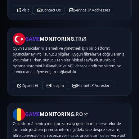
Visit
Contact Us
Service IP Addresses
GAME
MONITORING
.TR
Oyun sunucularını izlemek ve yönetmek için bir platform;
oyuncular ayrıntılı sunucu bilgileri, uygun filtreler ve doğrulanmış
yorumlar alırken, sunucu sahipleri kişisel sayfa oluşturabilir,
oylama sistemini kullanabilir ve API, derecelendirme sistemi ve
sunucu analitiğine erişim sağlayabilir.
Ziyaret Et
İletişim
Hizmet IP Adresleri
GAME
MONITORING
.RO
O platformă pentru monitorizarea și gestionarea serverelor de
joc, unde jucătorii primesc informații detaliate despre servere,
filtre convenabile și recenzii verificate; proprietarii de servere pot