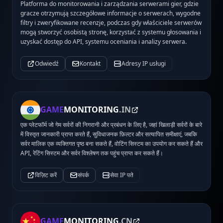
Platforma do monitorowania i zarządzania serwerami gier, gdzie
gracze otrzymują szczegółowe informacje o serwerach, wygodne
filtry i zweryfikowane recenzje, podczas gdy właściciele serwerów
mogą stworzyć osobistą stronę, korzystać z systemu głosowania i
uzyskać dostęp do API, systemu oceniania i analizy serwera.
Odwiedź
Kontakt
Adresy IP usługi
GAME
MONITORING
.IN
एक प्लेटफॉर्म जो गेम सर्वरों की निगरानी और प्रबंधन के लिए है, जहां खिलाड़ी सर्वरों के बारे
में विस्तृत जानकारी प्राप्त करते हैं, सुविधाजनक फ़िल्टर और सत्यापित समीक्षाएं, जबकि
सर्वर मालिक एक व्यक्तिगत पृष्ठ बना सकते हैं, वोटिंग सिस्टम का उपयोग कर सकते हैं और
API, रेटिंग सिस्टम और सर्वर विश्लेषण तक पहुंच प्राप्त कर सकते हैं।
विज़िट करें
संपर्क
सेवा IP पते
GAME
MONITORING
.CN