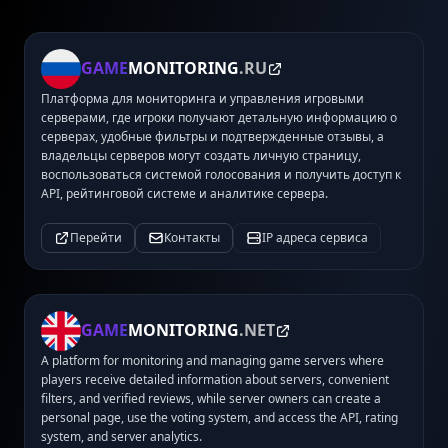
GAME
MONITORING
.RU
Платформа для мониторинга и управления игровыми
серверами, где игроки получают детальную информацию о
серверах, удобные фильтры и подтвержденные отзывы, а
владельцы серверов могут создать личную страницу,
воспользоваться системой голосования и получить доступ к
API, рейтинговой системе и аналитике сервера.
Перейти
Контакты
IP адреса сервиса
GAME
MONITORING
.NET
A platform for monitoring and managing game servers where
players receive detailed information about servers, convenient
filters, and verified reviews, while server owners can create a
personal page, use the voting system, and access the API, rating
system, and server analytics.