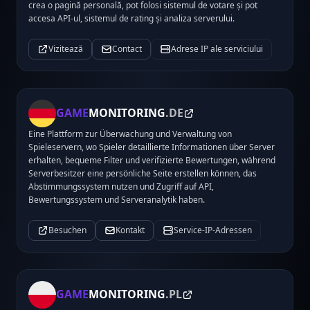
crea o pagină personală, pot folosi sistemul de votare și pot
accesa API-ul, sistemul de rating și analiza serverului.
Vizitează
Contact
Adrese IP ale serviciului
GAME
MONITORING
.DE
Eine Plattform zur Überwachung und Verwaltung von
Spieleservern, wo Spieler detaillierte Informationen über Server
erhalten, bequeme Filter und verifizierte Bewertungen, während
Serverbesitzer eine persönliche Seite erstellen können, das
Abstimmungssystem nutzen und Zugriff auf API,
Bewertungssystem und Serveranalytik haben.
Besuchen
Kontakt
Service-IP-Adressen
GAME
MONITORING
.PL