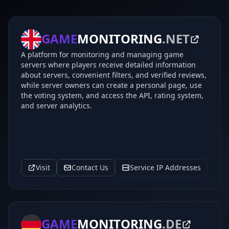
GAME
MONITORING
.NET
A platform for monitoring and managing game
servers where players receive detailed information
about servers, convenient filters, and verified reviews,
while server owners can create a personal page, use
the voting system, and access the API, rating system,
and server analytics.
Visit
Contact Us
Service IP Addresses
GAME
MONITORING
.DE