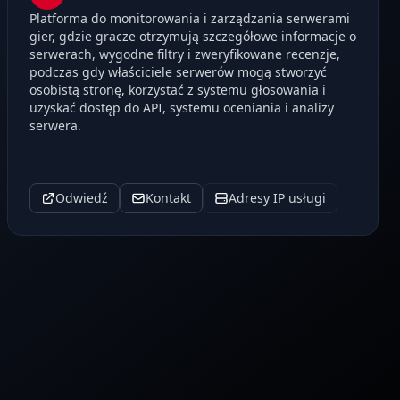
Platforma do monitorowania i zarządzania serwerami
gier, gdzie gracze otrzymują szczegółowe informacje o
serwerach, wygodne filtry i zweryfikowane recenzje,
podczas gdy właściciele serwerów mogą stworzyć
osobistą stronę, korzystać z systemu głosowania i
uzyskać dostęp do API, systemu oceniania i analizy
serwera.
Odwiedź
Kontakt
Adresy IP usługi