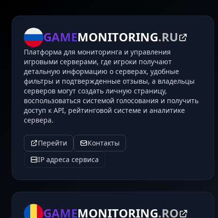
GAME
MONITORING
.RU
Платформа для мониторинга и управления
игровыми серверами, где игроки получают
детальную информацию о серверах, удобные
фильтры и подтвержденные отзывы, а владельцы
серверов могут создать личную страницу,
воспользоваться системой голосования и получить
доступ к API, рейтинговой системе и аналитике
сервера.
Перейти
Контакты
IP адреса сервиса
GAME
MONITORING
.RO