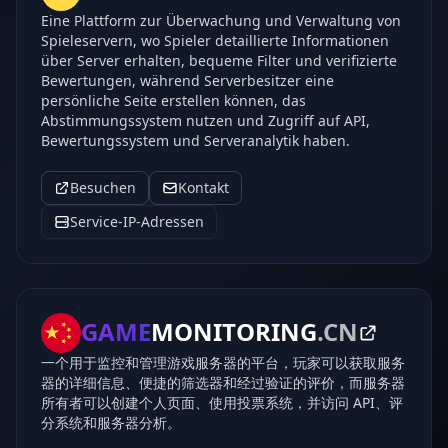
Eine Plattform zur Überwachung und Verwaltung von
Spieleservern, wo Spieler detaillierte Informationen
über Server erhalten, bequeme Filter und verifizierte
Bewertungen, während Serverbesitzer eine
persönliche Seite erstellen können, das
Abstimmungssystem nutzen und Zugriff auf API,
Bewertungssystem und Serveranalytik haben.
Besuchen
Kontakt
Service-IP-Adressen
GAME
MONITORING
.CN
一个用于监控和管理游戏服务器的平台，玩家可以获取服务
器的详细信息、便捷的筛选器和经过验证的评价，而服务器
所有者可以创建个人页面、使用投票系统，并访问 API、评
分系统和服务器分析。