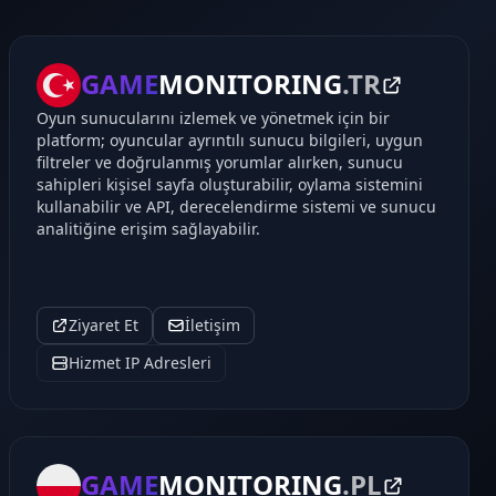
GAME
MONITORING
.TR
Oyun sunucularını izlemek ve yönetmek için bir
platform; oyuncular ayrıntılı sunucu bilgileri, uygun
filtreler ve doğrulanmış yorumlar alırken, sunucu
sahipleri kişisel sayfa oluşturabilir, oylama sistemini
kullanabilir ve API, derecelendirme sistemi ve sunucu
analitiğine erişim sağlayabilir.
Ziyaret Et
İletişim
Hizmet IP Adresleri
GAME
MONITORING
.PL