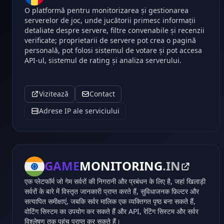
O platformă pentru monitorizarea și gestionarea
serverelor de joc, unde jucătorii primesc informații
detaliate despre servere, filtre convenabile și recenzii
verificate; proprietarii de servere pot crea o pagină
personală, pot folosi sistemul de votare și pot accesa
API-ul, sistemul de rating și analiza serverului.
Vizitează
Contact
Adrese IP ale serviciului
GAME
MONITORING
.IN
एक प्लेटफॉर्म जो गेम सर्वरों की निगरानी और प्रबंधन के लिए है, जहां खिलाड़ी
सर्वरों के बारे में विस्तृत जानकारी प्राप्त करते हैं, सुविधाजनक फ़िल्टर और
सत्यापित समीक्षाएं, जबकि सर्वर मालिक एक व्यक्तिगत पृष्ठ बना सकते हैं,
वोटिंग सिस्टम का उपयोग कर सकते हैं और API, रेटिंग सिस्टम और सर्वर
विश्लेषण तक पहुंच प्राप्त कर सकते हैं।