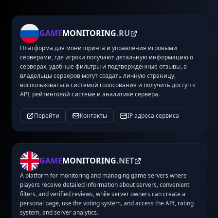
GAME
MONITORING
.RU
Платформа для мониторинга и управления игровыми
серверами, где игроки получают детальную информацию о
серверах, удобные фильтры и подтвержденные отзывы, а
владельцы серверов могут создать личную страницу,
воспользоваться системой голосования и получить доступ к
API, рейтинговой системе и аналитике сервера.
Перейти
Контакты
IP адреса сервиса
GAME
MONITORING
.NET
A platform for monitoring and managing game servers where
players receive detailed information about servers, convenient
filters, and verified reviews, while server owners can create a
personal page, use the voting system, and access the API, rating
system, and server analytics.