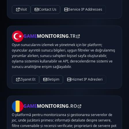
Visit
Contact Us
Service IP Addresses
GAME
MONITORING
.TR
Oyun sunucularını izlemek ve yönetmek için bir platform;
oyuncular ayrıntılı sunucu bilgileri, uygun filtreler ve doğrulanmış
yorumlar alırken, sunucu sahipleri kişisel sayfa oluşturabilir,
oylama sistemini kullanabilir ve API, derecelendirme sistemi ve
sunucu analitiğine erişim sağlayabilir.
Ziyaret Et
İletişim
Hizmet IP Adresleri
GAME
MONITORING
.RO
O platformă pentru monitorizarea și gestionarea serverelor de
joc, unde jucătorii primesc informații detaliate despre servere,
filtre convenabile și recenzii verificate; proprietarii de servere pot