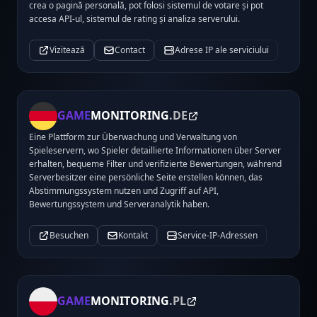
crea o pagină personală, pot folosi sistemul de votare și pot
accesa API-ul, sistemul de rating și analiza serverului.
Vizitează
Contact
Adrese IP ale serviciului
GAME
MONITORING
.DE
Eine Plattform zur Überwachung und Verwaltung von
Spieleservern, wo Spieler detaillierte Informationen über Server
erhalten, bequeme Filter und verifizierte Bewertungen, während
Serverbesitzer eine persönliche Seite erstellen können, das
Abstimmungssystem nutzen und Zugriff auf API,
Bewertungssystem und Serveranalytik haben.
Besuchen
Kontakt
Service-IP-Adressen
GAME
MONITORING
.PL