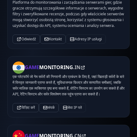
Platforma do monitorowania i zarządzania serwerami gier, gdzie
gracze otrzymują szczegółowe informacje o serwerach, wygodne
filtry i zweryfikowane recenzje, podczas gdy właściciele serwerów
mogą stworzyć osobistą stronę, korzystać z systemu głosowania i
uzyskać dostęp do API, systemu oceniania i analizy serwera.
Odwiedź
Kontakt
Adresy IP usługi
GAME
MONITORING
.IN
एक प्लेटफॉर्म जो गेम सर्वरों की निगरानी और प्रबंधन के लिए है, जहां खिलाड़ी सर्वरों के बारे
में विस्तृत जानकारी प्राप्त करते हैं, सुविधाजनक फ़िल्टर और सत्यापित समीक्षाएं, जबकि
सर्वर मालिक एक व्यक्तिगत पृष्ठ बना सकते हैं, वोटिंग सिस्टम का उपयोग कर सकते हैं और
API, रेटिंग सिस्टम और सर्वर विश्लेषण तक पहुंच प्राप्त कर सकते हैं।
विज़िट करें
संपर्क
सेवा IP पते
GAME
MONITORING
.CN