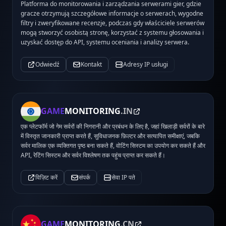
Platforma do monitorowania i zarządzania serwerami gier, gdzie
gracze otrzymują szczegółowe informacje o serwerach, wygodne
filtry i zweryfikowane recenzje, podczas gdy właściciele serwerów
mogą stworzyć osobistą stronę, korzystać z systemu głosowania i
uzyskać dostęp do API, systemu oceniania i analizy serwera.
Odwiedź
Kontakt
Adresy IP usługi
GAME
MONITORING
.IN
एक प्लेटफॉर्म जो गेम सर्वरों की निगरानी और प्रबंधन के लिए है, जहां खिलाड़ी सर्वरों के बारे
में विस्तृत जानकारी प्राप्त करते हैं, सुविधाजनक फ़िल्टर और सत्यापित समीक्षाएं, जबकि
सर्वर मालिक एक व्यक्तिगत पृष्ठ बना सकते हैं, वोटिंग सिस्टम का उपयोग कर सकते हैं और
API, रेटिंग सिस्टम और सर्वर विश्लेषण तक पहुंच प्राप्त कर सकते हैं।
विज़िट करें
संपर्क
सेवा IP पते
GAME
MONITORING
.CN