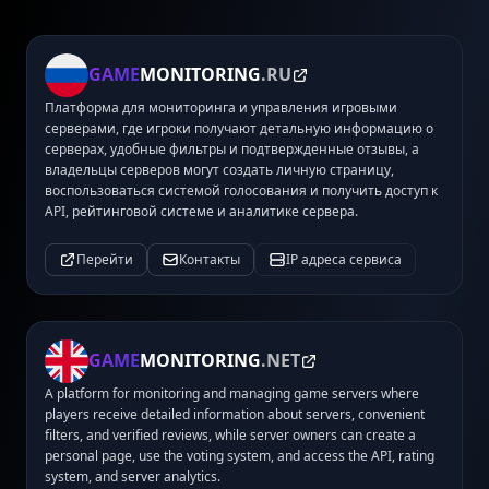
GAME
MONITORING
.RU
Платформа для мониторинга и управления игровыми
серверами, где игроки получают детальную информацию о
серверах, удобные фильтры и подтвержденные отзывы, а
владельцы серверов могут создать личную страницу,
воспользоваться системой голосования и получить доступ к
API, рейтинговой системе и аналитике сервера.
Перейти
Контакты
IP адреса сервиса
GAME
MONITORING
.NET
A platform for monitoring and managing game servers where
players receive detailed information about servers, convenient
filters, and verified reviews, while server owners can create a
personal page, use the voting system, and access the API, rating
system, and server analytics.