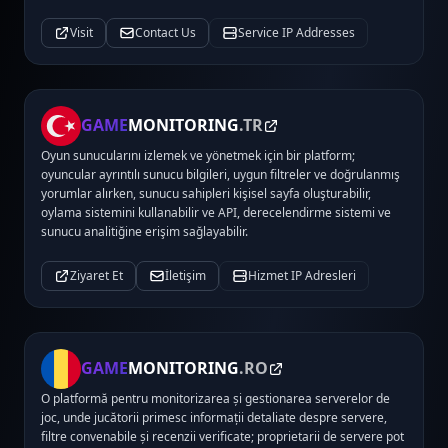
Visit
Contact Us
Service IP Addresses
GAME
MONITORING
.TR
Oyun sunucularını izlemek ve yönetmek için bir platform;
oyuncular ayrıntılı sunucu bilgileri, uygun filtreler ve doğrulanmış
yorumlar alırken, sunucu sahipleri kişisel sayfa oluşturabilir,
oylama sistemini kullanabilir ve API, derecelendirme sistemi ve
sunucu analitiğine erişim sağlayabilir.
Ziyaret Et
İletişim
Hizmet IP Adresleri
GAME
MONITORING
.RO
O platformă pentru monitorizarea și gestionarea serverelor de
joc, unde jucătorii primesc informații detaliate despre servere,
filtre convenabile și recenzii verificate; proprietarii de servere pot