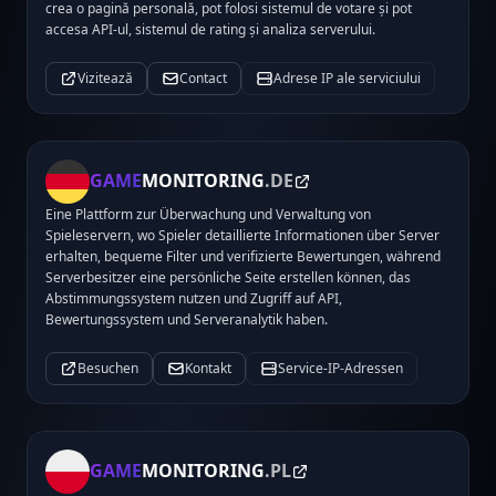
crea o pagină personală, pot folosi sistemul de votare și pot
accesa API-ul, sistemul de rating și analiza serverului.
Vizitează
Contact
Adrese IP ale serviciului
GAME
MONITORING
.DE
Eine Plattform zur Überwachung und Verwaltung von
Spieleservern, wo Spieler detaillierte Informationen über Server
erhalten, bequeme Filter und verifizierte Bewertungen, während
Serverbesitzer eine persönliche Seite erstellen können, das
Abstimmungssystem nutzen und Zugriff auf API,
Bewertungssystem und Serveranalytik haben.
Besuchen
Kontakt
Service-IP-Adressen
GAME
MONITORING
.PL