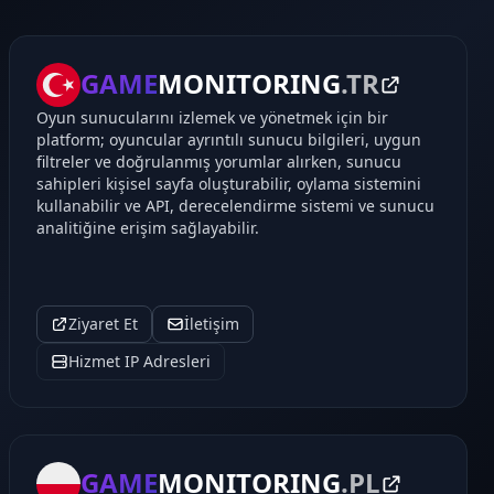
GAME
MONITORING
.TR
Oyun sunucularını izlemek ve yönetmek için bir
platform; oyuncular ayrıntılı sunucu bilgileri, uygun
filtreler ve doğrulanmış yorumlar alırken, sunucu
sahipleri kişisel sayfa oluşturabilir, oylama sistemini
kullanabilir ve API, derecelendirme sistemi ve sunucu
analitiğine erişim sağlayabilir.
Ziyaret Et
İletişim
Hizmet IP Adresleri
GAME
MONITORING
.PL