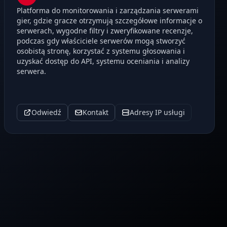
Platforma do monitorowania i zarządzania serwerami
gier, gdzie gracze otrzymują szczegółowe informacje o
serwerach, wygodne filtry i zweryfikowane recenzje,
podczas gdy właściciele serwerów mogą stworzyć
osobistą stronę, korzystać z systemu głosowania i
uzyskać dostęp do API, systemu oceniania i analizy
serwera.
Odwiedź
Kontakt
Adresy IP usługi