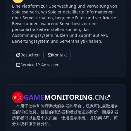
Eine Plattform zur Überwachung und Verwaltung von
Spieleservern, wo Spieler detaillierte Informationen
über Server erhalten, bequeme Filter und verifizierte
Bewertungen, während Serverbesitzer eine
persönliche Seite erstellen können, das
Abstimmungssystem nutzen und Zugriff auf API,
Bewertungssystem und Serveranalytik haben.
Besuchen
Kontakt
Service-IP-Adressen
GAME
MONITORING
.CN
一个用于监控和管理游戏服务器的平台，玩家可以获取服务
器的详细信息、便捷的筛选器和经过验证的评价，而服务器
所有者可以创建个人页面、使用投票系统，并访问 API、评
分系统和服务器分析。