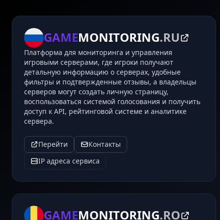
GAME
MONITORING
.RU
Платформа для мониторинга и управления
игровыми серверами, где игроки получают
детальную информацию о серверах, удобные
фильтры и подтвержденные отзывы, а владельцы
серверов могут создать личную страницу,
воспользоваться системой голосования и получить
доступ к API, рейтинговой системе и аналитике
сервера.
Перейти
Контакты
IP адреса сервиса
GAME
MONITORING
.RO