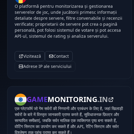
O platformă pentru monitorizarea și gestionarea
serverelor de joc, unde jucătorii primesc informații
detaliate despre servere, filtre convenabile și recenzii
verificate; proprietarii de servere pot crea o pagină
personală, pot folosi sistemul de votare și pot accesa
API-ul, sistemul de rating și analiza serverului.
Vizitează
Contact
Adrese IP ale serviciului
GAME
MONITORING
.IN
एक प्लेटफॉर्म जो गेम सर्वरों की निगरानी और प्रबंधन के लिए है, जहां खिलाड़ी
सर्वरों के बारे में विस्तृत जानकारी प्राप्त करते हैं, सुविधाजनक फ़िल्टर और
सत्यापित समीक्षाएं, जबकि सर्वर मालिक एक व्यक्तिगत पृष्ठ बना सकते हैं,
वोटिंग सिस्टम का उपयोग कर सकते हैं और API, रेटिंग सिस्टम और सर्वर
विश्लेषण तक पहुंच प्राप्त कर सकते हैं।