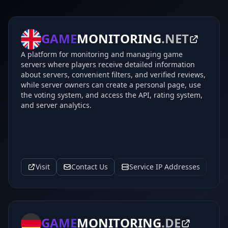
GAME
MONITORING
.NET
A platform for monitoring and managing game
servers where players receive detailed information
about servers, convenient filters, and verified reviews,
while server owners can create a personal page, use
the voting system, and access the API, rating system,
and server analytics.
Visit
Contact Us
Service IP Addresses
GAME
MONITORING
.DE