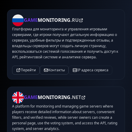
GAME
MONITORING
.RU
Платформа для мониторинга и управления игровыми
серверами, где игроки получают детальную информацию о
серверах, удобные фильтры и подтвержденные отзывы, а
владельцы серверов могут создать личную страницу,
воспользоваться системой голосования и получить доступ к
API, рейтинговой системе и аналитике сервера.
Перейти
Контакты
IP адреса сервиса
GAME
MONITORING
.NET
A platform for monitoring and managing game servers where
players receive detailed information about servers, convenient
filters, and verified reviews, while server owners can create a
personal page, use the voting system, and access the API, rating
system, and server analytics.