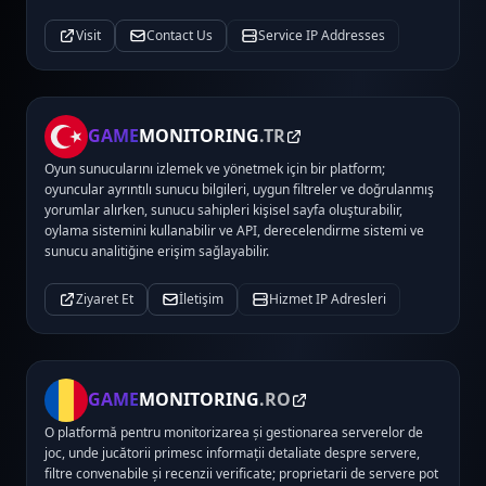
Visit
Contact Us
Service IP Addresses
GAME
MONITORING
.TR
Oyun sunucularını izlemek ve yönetmek için bir platform;
oyuncular ayrıntılı sunucu bilgileri, uygun filtreler ve doğrulanmış
yorumlar alırken, sunucu sahipleri kişisel sayfa oluşturabilir,
oylama sistemini kullanabilir ve API, derecelendirme sistemi ve
sunucu analitiğine erişim sağlayabilir.
Ziyaret Et
İletişim
Hizmet IP Adresleri
GAME
MONITORING
.RO
O platformă pentru monitorizarea și gestionarea serverelor de
joc, unde jucătorii primesc informații detaliate despre servere,
filtre convenabile și recenzii verificate; proprietarii de servere pot