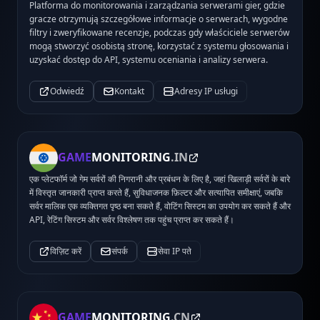
Platforma do monitorowania i zarządzania serwerami gier, gdzie
gracze otrzymują szczegółowe informacje o serwerach, wygodne
filtry i zweryfikowane recenzje, podczas gdy właściciele serwerów
mogą stworzyć osobistą stronę, korzystać z systemu głosowania i
uzyskać dostęp do API, systemu oceniania i analizy serwera.
Odwiedź
Kontakt
Adresy IP usługi
GAME
MONITORING
.IN
एक प्लेटफॉर्म जो गेम सर्वरों की निगरानी और प्रबंधन के लिए है, जहां खिलाड़ी सर्वरों के बारे
में विस्तृत जानकारी प्राप्त करते हैं, सुविधाजनक फ़िल्टर और सत्यापित समीक्षाएं, जबकि
सर्वर मालिक एक व्यक्तिगत पृष्ठ बना सकते हैं, वोटिंग सिस्टम का उपयोग कर सकते हैं और
API, रेटिंग सिस्टम और सर्वर विश्लेषण तक पहुंच प्राप्त कर सकते हैं।
विज़िट करें
संपर्क
सेवा IP पते
GAME
MONITORING
.CN