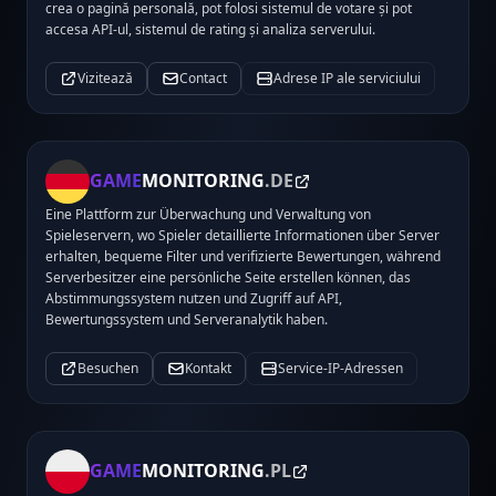
crea o pagină personală, pot folosi sistemul de votare și pot
accesa API-ul, sistemul de rating și analiza serverului.
Vizitează
Contact
Adrese IP ale serviciului
GAME
MONITORING
.DE
Eine Plattform zur Überwachung und Verwaltung von
Spieleservern, wo Spieler detaillierte Informationen über Server
erhalten, bequeme Filter und verifizierte Bewertungen, während
Serverbesitzer eine persönliche Seite erstellen können, das
Abstimmungssystem nutzen und Zugriff auf API,
Bewertungssystem und Serveranalytik haben.
Besuchen
Kontakt
Service-IP-Adressen
GAME
MONITORING
.PL