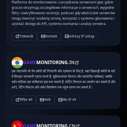
Platforma do monitorowania i zarządzania serwerami gier, gdzie
gracze otrzymują szczegółowe informacje o serwerach, wygodne
filtry i zweryfikowane recenzje, podczas gdy właściciele serwerów
mogą stworzyć osobistą stronę, korzystać z systemu głosowania i
uzyskać dostęp do API, systemu oceniania i analizy serwera.
Odwiedź
Kontakt
Adresy IP usługi
GAME
MONITORING
.IN
एक प्लेटफॉर्म जो गेम सर्वरों की निगरानी और प्रबंधन के लिए है, जहां खिलाड़ी सर्वरों के बारे
में विस्तृत जानकारी प्राप्त करते हैं, सुविधाजनक फ़िल्टर और सत्यापित समीक्षाएं, जबकि
सर्वर मालिक एक व्यक्तिगत पृष्ठ बना सकते हैं, वोटिंग सिस्टम का उपयोग कर सकते हैं और
API, रेटिंग सिस्टम और सर्वर विश्लेषण तक पहुंच प्राप्त कर सकते हैं।
विज़िट करें
संपर्क
सेवा IP पते
GAME
MONITORING
.CN