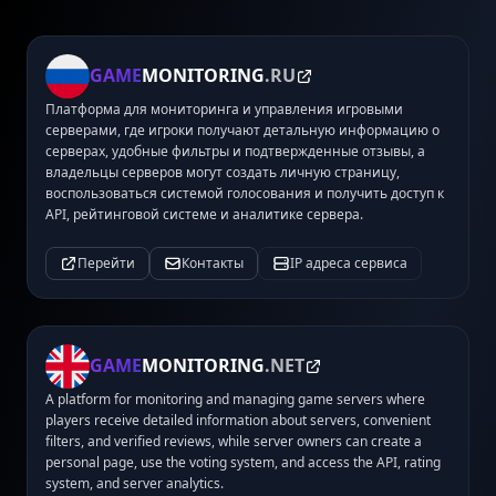
GAME
MONITORING
.RU
Платформа для мониторинга и управления игровыми
серверами, где игроки получают детальную информацию о
серверах, удобные фильтры и подтвержденные отзывы, а
владельцы серверов могут создать личную страницу,
воспользоваться системой голосования и получить доступ к
API, рейтинговой системе и аналитике сервера.
Перейти
Контакты
IP адреса сервиса
GAME
MONITORING
.NET
A platform for monitoring and managing game servers where
players receive detailed information about servers, convenient
filters, and verified reviews, while server owners can create a
personal page, use the voting system, and access the API, rating
system, and server analytics.