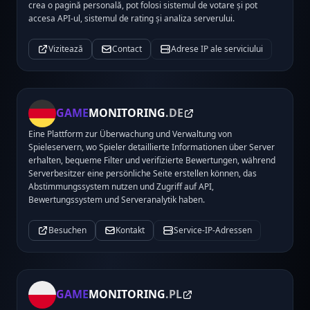
crea o pagină personală, pot folosi sistemul de votare și pot
accesa API-ul, sistemul de rating și analiza serverului.
Vizitează
Contact
Adrese IP ale serviciului
GAME
MONITORING
.DE
Eine Plattform zur Überwachung und Verwaltung von
Spieleservern, wo Spieler detaillierte Informationen über Server
erhalten, bequeme Filter und verifizierte Bewertungen, während
Serverbesitzer eine persönliche Seite erstellen können, das
Abstimmungssystem nutzen und Zugriff auf API,
Bewertungssystem und Serveranalytik haben.
Besuchen
Kontakt
Service-IP-Adressen
GAME
MONITORING
.PL