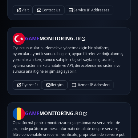
Visit
Contact Us
Service IP Addresses
GAME
MONITORING
.TR
Oyun sunucularını izlemek ve yönetmek için bir platform;
oyuncular ayrıntılı sunucu bilgileri, uygun filtreler ve doğrulanmış
yorumlar alırken, sunucu sahipleri kişisel sayfa oluşturabilir,
oylama sistemini kullanabilir ve API, derecelendirme sistemi ve
sunucu analitiğine erişim sağlayabilir.
Ziyaret Et
İletişim
Hizmet IP Adresleri
GAME
MONITORING
.RO
O platformă pentru monitorizarea și gestionarea serverelor de
joc, unde jucătorii primesc informații detaliate despre servere,
filtre convenabile și recenzii verificate; proprietarii de servere pot