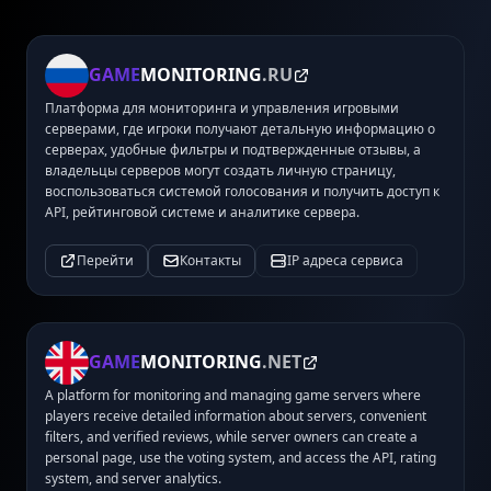
GAME
MONITORING
.RU
Платформа для мониторинга и управления игровыми
серверами, где игроки получают детальную информацию о
серверах, удобные фильтры и подтвержденные отзывы, а
владельцы серверов могут создать личную страницу,
воспользоваться системой голосования и получить доступ к
API, рейтинговой системе и аналитике сервера.
Перейти
Контакты
IP адреса сервиса
GAME
MONITORING
.NET
A platform for monitoring and managing game servers where
players receive detailed information about servers, convenient
filters, and verified reviews, while server owners can create a
personal page, use the voting system, and access the API, rating
system, and server analytics.