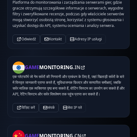
Platforma do monitorowania i zarządzania serwerami gier, gdzie
gracze otrzymują szczegółowe informacje o serwerach, wygodne
filtry i zweryfikowane recenzje, podczas gdy właściciele serwerów
mogą stworzyć osobistą stronę, korzystać z systemu głosowania i
uzyskać dostęp do API, systemu oceniania i analizy serwera.
Odwiedź
Kontakt
Adresy IP usługi
GAME
MONITORING
.IN
एक प्लेटफॉर्म जो गेम सर्वरों की निगरानी और प्रबंधन के लिए है, जहां खिलाड़ी सर्वरों के बारे
में विस्तृत जानकारी प्राप्त करते हैं, सुविधाजनक फ़िल्टर और सत्यापित समीक्षाएं, जबकि
सर्वर मालिक एक व्यक्तिगत पृष्ठ बना सकते हैं, वोटिंग सिस्टम का उपयोग कर सकते हैं और
API, रेटिंग सिस्टम और सर्वर विश्लेषण तक पहुंच प्राप्त कर सकते हैं।
विज़िट करें
संपर्क
सेवा IP पते
GAME
MONITORING
.CN