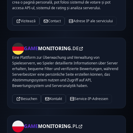
crea o pagină personală, pot folosi sistemul de votare și pot
accesa API-ul, sistemul de rating și analiza serverului.
Vizitează
Contact
Adrese IP ale serviciului
GAME
MONITORING
.DE
Eine Plattform zur Überwachung und Verwaltung von
Spieleservern, wo Spieler detaillierte Informationen über Server
erhalten, bequeme Filter und verifizierte Bewertungen, während
Serverbesitzer eine persönliche Seite erstellen können, das
Abstimmungssystem nutzen und Zugriff auf API,
Bewertungssystem und Serveranalytik haben.
Besuchen
Kontakt
Service-IP-Adressen
GAME
MONITORING
.PL