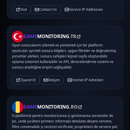
Visit
Contact Us
Service IP Addresses
GAME
MONITORING
.TR
Oyun sunucularını izlemek ve yönetmek için bir platform;
oyuncular ayrıntılı sunucu bilgileri, uygun filtreler ve doğrulanmış
yorumlar alırken, sunucu sahipleri kişisel sayfa oluşturabilir,
oylama sistemini kullanabilir ve API, derecelendirme sistemi ve
sunucu analitiğine erişim sağlayabilir.
Ziyaret Et
İletişim
Hizmet IP Adresleri
GAME
MONITORING
.RO
O platformă pentru monitorizarea și gestionarea serverelor de
joc, unde jucătorii primesc informații detaliate despre servere,
filtre convenabile și recenzii verificate; proprietarii de servere pot