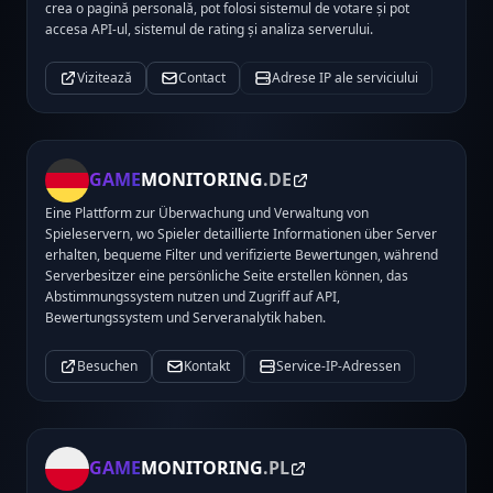
crea o pagină personală, pot folosi sistemul de votare și pot
accesa API-ul, sistemul de rating și analiza serverului.
Vizitează
Contact
Adrese IP ale serviciului
GAME
MONITORING
.DE
Eine Plattform zur Überwachung und Verwaltung von
Spieleservern, wo Spieler detaillierte Informationen über Server
erhalten, bequeme Filter und verifizierte Bewertungen, während
Serverbesitzer eine persönliche Seite erstellen können, das
Abstimmungssystem nutzen und Zugriff auf API,
Bewertungssystem und Serveranalytik haben.
Besuchen
Kontakt
Service-IP-Adressen
GAME
MONITORING
.PL