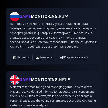
GAME
MONITORING
.RU
Платформа для мониторинга и управления игровыми
серверами, где игроки получают детальную информацию о
серверах, удобные фильтры и подтвержденные отзывы, а
владельцы серверов могут создать личную страницу,
воспользоваться системой голосования и получить доступ к
API, рейтинговой системе и аналитике сервера.
Перейти
Контакты
IP адреса сервиса
GAME
MONITORING
.NET
A platform for monitoring and managing game servers where
players receive detailed information about servers, convenient
filters, and verified reviews, while server owners can create a
personal page, use the voting system, and access the API, rating
system, and server analytics.