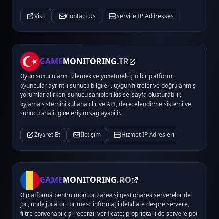
Visit
Contact Us
Service IP Addresses
GAME
MONITORING
.TR
Oyun sunucularını izlemek ve yönetmek için bir platform;
oyuncular ayrıntılı sunucu bilgileri, uygun filtreler ve doğrulanmış
yorumlar alırken, sunucu sahipleri kişisel sayfa oluşturabilir,
oylama sistemini kullanabilir ve API, derecelendirme sistemi ve
sunucu analitiğine erişim sağlayabilir.
Ziyaret Et
İletişim
Hizmet IP Adresleri
GAME
MONITORING
.RO
O platformă pentru monitorizarea și gestionarea serverelor de
joc, unde jucătorii primesc informații detaliate despre servere,
filtre convenabile și recenzii verificate; proprietarii de servere pot