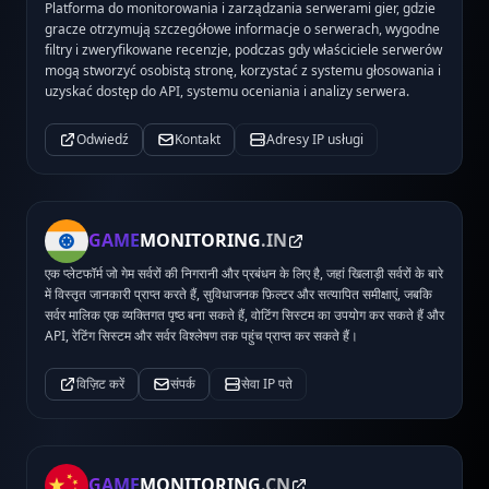
Platforma do monitorowania i zarządzania serwerami gier, gdzie
gracze otrzymują szczegółowe informacje o serwerach, wygodne
filtry i zweryfikowane recenzje, podczas gdy właściciele serwerów
mogą stworzyć osobistą stronę, korzystać z systemu głosowania i
uzyskać dostęp do API, systemu oceniania i analizy serwera.
Odwiedź
Kontakt
Adresy IP usługi
GAME
MONITORING
.IN
एक प्लेटफॉर्म जो गेम सर्वरों की निगरानी और प्रबंधन के लिए है, जहां खिलाड़ी सर्वरों के बारे
में विस्तृत जानकारी प्राप्त करते हैं, सुविधाजनक फ़िल्टर और सत्यापित समीक्षाएं, जबकि
सर्वर मालिक एक व्यक्तिगत पृष्ठ बना सकते हैं, वोटिंग सिस्टम का उपयोग कर सकते हैं और
API, रेटिंग सिस्टम और सर्वर विश्लेषण तक पहुंच प्राप्त कर सकते हैं।
विज़िट करें
संपर्क
सेवा IP पते
GAME
MONITORING
.CN