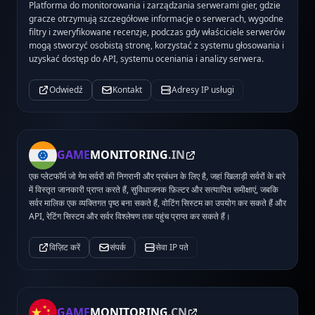
Platforma do monitorowania i zarządzania serwerami gier, gdzie
gracze otrzymują szczegółowe informacje o serwerach, wygodne
filtry i zweryfikowane recenzje, podczas gdy właściciele serwerów
mogą stworzyć osobistą stronę, korzystać z systemu głosowania i
uzyskać dostęp do API, systemu oceniania i analizy serwera.
Odwiedź
Kontakt
Adresy IP usługi
GAME
MONITORING
.IN
एक प्लेटफॉर्म जो गेम सर्वरों की निगरानी और प्रबंधन के लिए है, जहां खिलाड़ी सर्वरों के बारे
में विस्तृत जानकारी प्राप्त करते हैं, सुविधाजनक फ़िल्टर और सत्यापित समीक्षाएं, जबकि
सर्वर मालिक एक व्यक्तिगत पृष्ठ बना सकते हैं, वोटिंग सिस्टम का उपयोग कर सकते हैं और
API, रेटिंग सिस्टम और सर्वर विश्लेषण तक पहुंच प्राप्त कर सकते हैं।
विज़िट करें
संपर्क
सेवा IP पते
GAME
MONITORING
.CN