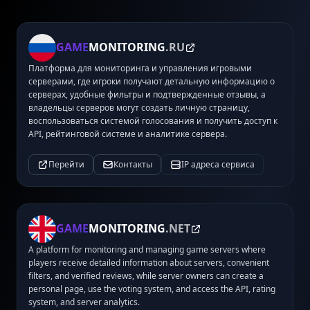
GAME
MONITORING
.RU
Платформа для мониторинга и управления игровыми
серверами, где игроки получают детальную информацию о
серверах, удобные фильтры и подтвержденные отзывы, а
владельцы серверов могут создать личную страницу,
воспользоваться системой голосования и получить доступ к
API, рейтинговой системе и аналитике сервера.
Перейти
Контакты
IP адреса сервиса
GAME
MONITORING
.NET
A platform for monitoring and managing game servers where
players receive detailed information about servers, convenient
filters, and verified reviews, while server owners can create a
personal page, use the voting system, and access the API, rating
system, and server analytics.