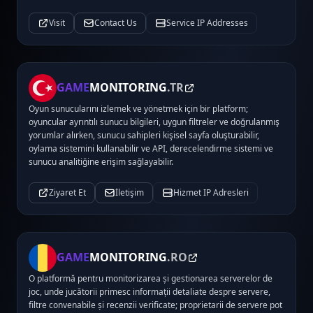
Visit
Contact Us
Service IP Addresses
GAME
MONITORING
.TR
Oyun sunucularını izlemek ve yönetmek için bir platform;
oyuncular ayrıntılı sunucu bilgileri, uygun filtreler ve doğrulanmış
yorumlar alırken, sunucu sahipleri kişisel sayfa oluşturabilir,
oylama sistemini kullanabilir ve API, derecelendirme sistemi ve
sunucu analitiğine erişim sağlayabilir.
Ziyaret Et
İletişim
Hizmet IP Adresleri
GAME
MONITORING
.RO
O platformă pentru monitorizarea și gestionarea serverelor de
joc, unde jucătorii primesc informații detaliate despre servere,
filtre convenabile și recenzii verificate; proprietarii de servere pot