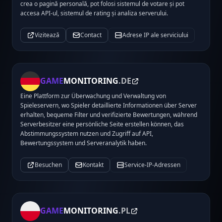
crea o pagină personală, pot folosi sistemul de votare și pot
accesa API-ul, sistemul de rating și analiza serverului.
Vizitează
Contact
Adrese IP ale serviciului
GAME
MONITORING
.DE
Eine Plattform zur Überwachung und Verwaltung von
Spieleservern, wo Spieler detaillierte Informationen über Server
erhalten, bequeme Filter und verifizierte Bewertungen, während
Serverbesitzer eine persönliche Seite erstellen können, das
Abstimmungssystem nutzen und Zugriff auf API,
Bewertungssystem und Serveranalytik haben.
Besuchen
Kontakt
Service-IP-Adressen
GAME
MONITORING
.PL