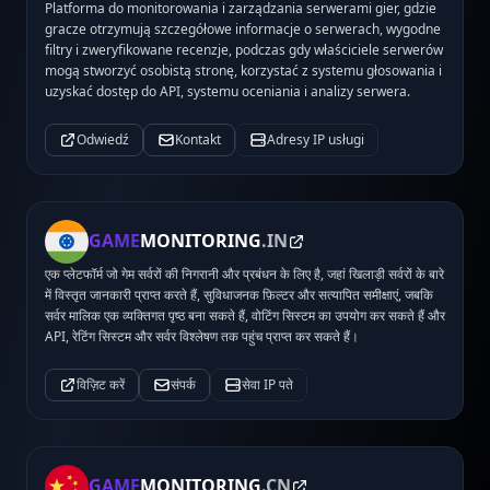
Platforma do monitorowania i zarządzania serwerami gier, gdzie
gracze otrzymują szczegółowe informacje o serwerach, wygodne
filtry i zweryfikowane recenzje, podczas gdy właściciele serwerów
mogą stworzyć osobistą stronę, korzystać z systemu głosowania i
uzyskać dostęp do API, systemu oceniania i analizy serwera.
Odwiedź
Kontakt
Adresy IP usługi
GAME
MONITORING
.IN
एक प्लेटफॉर्म जो गेम सर्वरों की निगरानी और प्रबंधन के लिए है, जहां खिलाड़ी सर्वरों के बारे
में विस्तृत जानकारी प्राप्त करते हैं, सुविधाजनक फ़िल्टर और सत्यापित समीक्षाएं, जबकि
सर्वर मालिक एक व्यक्तिगत पृष्ठ बना सकते हैं, वोटिंग सिस्टम का उपयोग कर सकते हैं और
API, रेटिंग सिस्टम और सर्वर विश्लेषण तक पहुंच प्राप्त कर सकते हैं।
विज़िट करें
संपर्क
सेवा IP पते
GAME
MONITORING
.CN