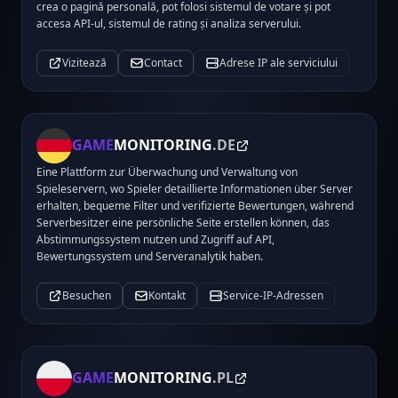
crea o pagină personală, pot folosi sistemul de votare și pot
accesa API-ul, sistemul de rating și analiza serverului.
Vizitează
Contact
Adrese IP ale serviciului
GAME
MONITORING
.DE
Eine Plattform zur Überwachung und Verwaltung von
Spieleservern, wo Spieler detaillierte Informationen über Server
erhalten, bequeme Filter und verifizierte Bewertungen, während
Serverbesitzer eine persönliche Seite erstellen können, das
Abstimmungssystem nutzen und Zugriff auf API,
Bewertungssystem und Serveranalytik haben.
Besuchen
Kontakt
Service-IP-Adressen
GAME
MONITORING
.PL