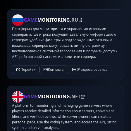
GAME
MONITORING
.RU
Платформа для мониторинга и управления игровыми
серверами, где игроки получают детальную информацию о
серверах, удобные фильтры и подтвержденные отзывы, а
владельцы серверов могут создать личную страницу,
воспользоваться системой голосования и получить доступ к
API, рейтинговой системе и аналитике сервера.
Перейти
Контакты
IP адреса сервиса
GAME
MONITORING
.NET
A platform for monitoring and managing game servers where
players receive detailed information about servers, convenient
filters, and verified reviews, while server owners can create a
personal page, use the voting system, and access the API, rating
system, and server analytics.