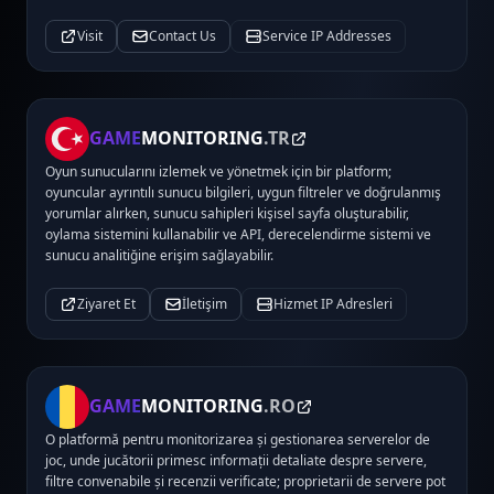
Visit
Contact Us
Service IP Addresses
GAME
MONITORING
.TR
Oyun sunucularını izlemek ve yönetmek için bir platform;
oyuncular ayrıntılı sunucu bilgileri, uygun filtreler ve doğrulanmış
yorumlar alırken, sunucu sahipleri kişisel sayfa oluşturabilir,
oylama sistemini kullanabilir ve API, derecelendirme sistemi ve
sunucu analitiğine erişim sağlayabilir.
Ziyaret Et
İletişim
Hizmet IP Adresleri
GAME
MONITORING
.RO
O platformă pentru monitorizarea și gestionarea serverelor de
joc, unde jucătorii primesc informații detaliate despre servere,
filtre convenabile și recenzii verificate; proprietarii de servere pot