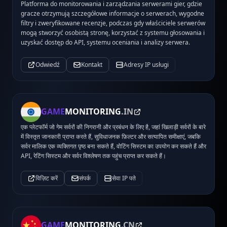
Platforma do monitorowania i zarządzania serwerami gier, gdzie
gracze otrzymują szczegółowe informacje o serwerach, wygodne
filtry i zweryfikowane recenzje, podczas gdy właściciele serwerów
mogą stworzyć osobistą stronę, korzystać z systemu głosowania i
uzyskać dostęp do API, systemu oceniania i analizy serwera.
Odwiedź
Kontakt
Adresy IP usługi
GAME
MONITORING
.IN
एक प्लेटफॉर्म जो गेम सर्वरों की निगरानी और प्रबंधन के लिए है, जहां खिलाड़ी सर्वरों के बारे
में विस्तृत जानकारी प्राप्त करते हैं, सुविधाजनक फ़िल्टर और सत्यापित समीक्षाएं, जबकि
सर्वर मालिक एक व्यक्तिगत पृष्ठ बना सकते हैं, वोटिंग सिस्टम का उपयोग कर सकते हैं और
API, रेटिंग सिस्टम और सर्वर विश्लेषण तक पहुंच प्राप्त कर सकते हैं।
विज़िट करें
संपर्क
सेवा IP पते
GAME
MONITORING
.CN