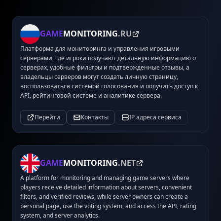
GAME
MONITORING
.RU
Платформа для мониторинга и управления игровыми
серверами, где игроки получают детальную информацию о
серверах, удобные фильтры и подтвержденные отзывы, а
владельцы серверов могут создать личную страницу,
воспользоваться системой голосования и получить доступ к
API, рейтинговой системе и аналитике сервера.
Перейти
Контакты
IP адреса сервиса
GAME
MONITORING
.NET
A platform for monitoring and managing game servers where
players receive detailed information about servers, convenient
filters, and verified reviews, while server owners can create a
personal page, use the voting system, and access the API, rating
system, and server analytics.