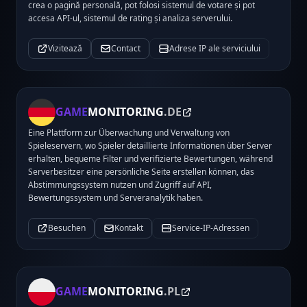
crea o pagină personală, pot folosi sistemul de votare și pot
accesa API-ul, sistemul de rating și analiza serverului.
Vizitează
Contact
Adrese IP ale serviciului
GAME
MONITORING
.DE
Eine Plattform zur Überwachung und Verwaltung von
Spieleservern, wo Spieler detaillierte Informationen über Server
erhalten, bequeme Filter und verifizierte Bewertungen, während
Serverbesitzer eine persönliche Seite erstellen können, das
Abstimmungssystem nutzen und Zugriff auf API,
Bewertungssystem und Serveranalytik haben.
Besuchen
Kontakt
Service-IP-Adressen
GAME
MONITORING
.PL