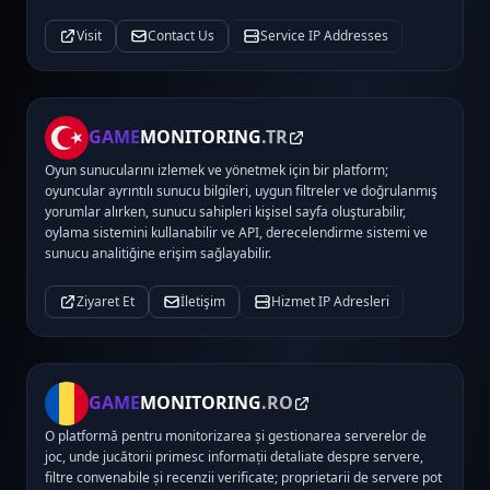
Visit
Contact Us
Service IP Addresses
GAME
MONITORING
.TR
Oyun sunucularını izlemek ve yönetmek için bir platform;
oyuncular ayrıntılı sunucu bilgileri, uygun filtreler ve doğrulanmış
yorumlar alırken, sunucu sahipleri kişisel sayfa oluşturabilir,
oylama sistemini kullanabilir ve API, derecelendirme sistemi ve
sunucu analitiğine erişim sağlayabilir.
Ziyaret Et
İletişim
Hizmet IP Adresleri
GAME
MONITORING
.RO
O platformă pentru monitorizarea și gestionarea serverelor de
joc, unde jucătorii primesc informații detaliate despre servere,
filtre convenabile și recenzii verificate; proprietarii de servere pot