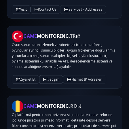
Visit
Contact Us
Service IP Addresses
GAME
MONITORING
.TR
Oyun sunucularını izlemek ve yönetmek için bir platform;
oyuncular ayrıntılı sunucu bilgileri, uygun filtreler ve doğrulanmış
yorumlar alırken, sunucu sahipleri kişisel sayfa oluşturabilir,
oylama sistemini kullanabilir ve API, derecelendirme sistemi ve
sunucu analitiğine erişim sağlayabilir.
Ziyaret Et
İletişim
Hizmet IP Adresleri
GAME
MONITORING
.RO
O platformă pentru monitorizarea și gestionarea serverelor de
joc, unde jucătorii primesc informații detaliate despre servere,
filtre convenabile și recenzii verificate; proprietarii de servere pot