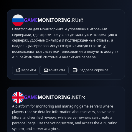
GAME
MONITORING
.RU
Платформа для мониторинга и управления игровыми
серверами, где игроки получают детальную информацию о
серверах, удобные фильтры и подтвержденные отзывы, а
владельцы серверов могут создать личную страницу,
воспользоваться системой голосования и получить доступ к
API, рейтинговой системе и аналитике сервера.
Перейти
Контакты
IP адреса сервиса
GAME
MONITORING
.NET
A platform for monitoring and managing game servers where
players receive detailed information about servers, convenient
filters, and verified reviews, while server owners can create a
personal page, use the voting system, and access the API, rating
system, and server analytics.