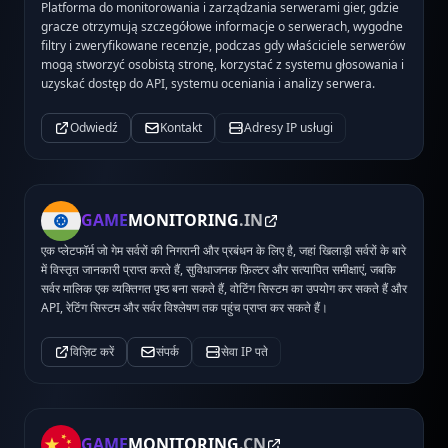
Platforma do monitorowania i zarządzania serwerami gier, gdzie
gracze otrzymują szczegółowe informacje o serwerach, wygodne
filtry i zweryfikowane recenzje, podczas gdy właściciele serwerów
mogą stworzyć osobistą stronę, korzystać z systemu głosowania i
uzyskać dostęp do API, systemu oceniania i analizy serwera.
Odwiedź
Kontakt
Adresy IP usługi
GAME
MONITORING
.IN
एक प्लेटफॉर्म जो गेम सर्वरों की निगरानी और प्रबंधन के लिए है, जहां खिलाड़ी सर्वरों के बारे
में विस्तृत जानकारी प्राप्त करते हैं, सुविधाजनक फ़िल्टर और सत्यापित समीक्षाएं, जबकि
सर्वर मालिक एक व्यक्तिगत पृष्ठ बना सकते हैं, वोटिंग सिस्टम का उपयोग कर सकते हैं और
API, रेटिंग सिस्टम और सर्वर विश्लेषण तक पहुंच प्राप्त कर सकते हैं।
विज़िट करें
संपर्क
सेवा IP पते
GAME
MONITORING
.CN