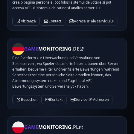
crea o pagină personală, pot folosi sistemul de votare și pot
accesa API-ul, sistemul de rating și analiza serverului.
Vizitează
Contact
Adrese IP ale serviciului
GAME
MONITORING
.DE
Eine Plattform zur Überwachung und Verwaltung von
Spieleservern, wo Spieler detaillierte Informationen über Server
erhalten, bequeme Filter und verifizierte Bewertungen, während
Serverbesitzer eine persönliche Seite erstellen können, das
Abstimmungssystem nutzen und Zugriff auf API,
Bewertungssystem und Serveranalytik haben.
Besuchen
Kontakt
Service-IP-Adressen
GAME
MONITORING
.PL