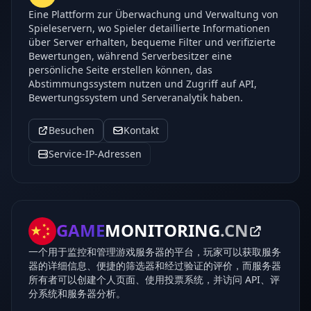
Eine Plattform zur Überwachung und Verwaltung von
Spieleservern, wo Spieler detaillierte Informationen
über Server erhalten, bequeme Filter und verifizierte
Bewertungen, während Serverbesitzer eine
persönliche Seite erstellen können, das
Abstimmungssystem nutzen und Zugriff auf API,
Bewertungssystem und Serveranalytik haben.
Besuchen
Kontakt
Service-IP-Adressen
GAME
MONITORING
.CN
一个用于监控和管理游戏服务器的平台，玩家可以获取服务
器的详细信息、便捷的筛选器和经过验证的评价，而服务器
所有者可以创建个人页面、使用投票系统，并访问 API、评
分系统和服务器分析。