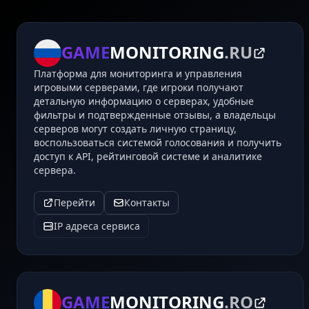
GAME
MONITORING
.RU
Платформа для мониторинга и управления
игровыми серверами, где игроки получают
детальную информацию о серверах, удобные
фильтры и подтвержденные отзывы, а владельцы
серверов могут создать личную страницу,
воспользоваться системой голосования и получить
доступ к API, рейтинговой системе и аналитике
сервера.
Перейти
Контакты
IP адреса сервиса
GAME
MONITORING
.RO