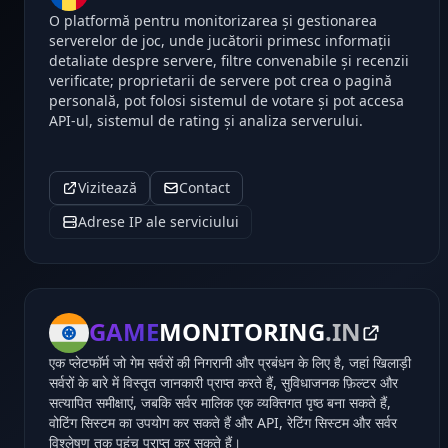
O platformă pentru monitorizarea și gestionarea
serverelor de joc, unde jucătorii primesc informații
detaliate despre servere, filtre convenabile și recenzii
verificate; proprietarii de servere pot crea o pagină
personală, pot folosi sistemul de votare și pot accesa
API-ul, sistemul de rating și analiza serverului.
Vizitează
Contact
Adrese IP ale serviciului
GAME
MONITORING
.IN
एक प्लेटफॉर्म जो गेम सर्वरों की निगरानी और प्रबंधन के लिए है, जहां खिलाड़ी
सर्वरों के बारे में विस्तृत जानकारी प्राप्त करते हैं, सुविधाजनक फ़िल्टर और
सत्यापित समीक्षाएं, जबकि सर्वर मालिक एक व्यक्तिगत पृष्ठ बना सकते हैं,
वोटिंग सिस्टम का उपयोग कर सकते हैं और API, रेटिंग सिस्टम और सर्वर
विश्लेषण तक पहुंच प्राप्त कर सकते हैं।