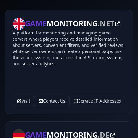
GAME
MONITORING
.NET
A platform for monitoring and managing game
servers where players receive detailed information
about servers, convenient filters, and verified reviews,
while server owners can create a personal page, use
the voting system, and access the API, rating system,
and server analytics.
Visit
Contact Us
Service IP Addresses
GAME
MONITORING
.DE