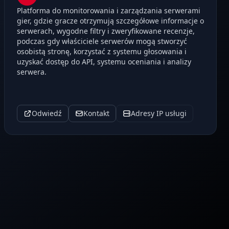
Platforma do monitorowania i zarządzania serwerami
gier, gdzie gracze otrzymują szczegółowe informacje o
serwerach, wygodne filtry i zweryfikowane recenzje,
podczas gdy właściciele serwerów mogą stworzyć
osobistą stronę, korzystać z systemu głosowania i
uzyskać dostęp do API, systemu oceniania i analizy
serwera.
Odwiedź
Kontakt
Adresy IP usługi