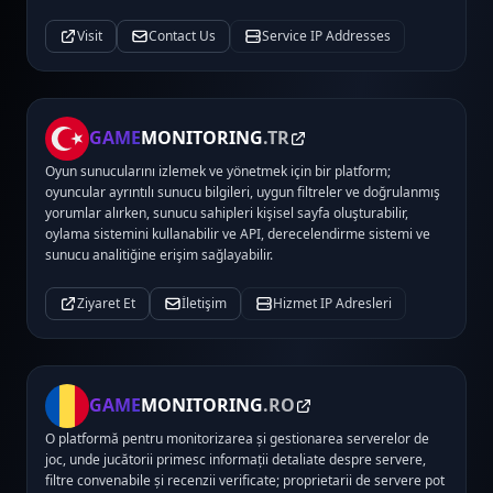
Visit
Contact Us
Service IP Addresses
GAME
MONITORING
.TR
Oyun sunucularını izlemek ve yönetmek için bir platform;
oyuncular ayrıntılı sunucu bilgileri, uygun filtreler ve doğrulanmış
yorumlar alırken, sunucu sahipleri kişisel sayfa oluşturabilir,
oylama sistemini kullanabilir ve API, derecelendirme sistemi ve
sunucu analitiğine erişim sağlayabilir.
Ziyaret Et
İletişim
Hizmet IP Adresleri
GAME
MONITORING
.RO
O platformă pentru monitorizarea și gestionarea serverelor de
joc, unde jucătorii primesc informații detaliate despre servere,
filtre convenabile și recenzii verificate; proprietarii de servere pot