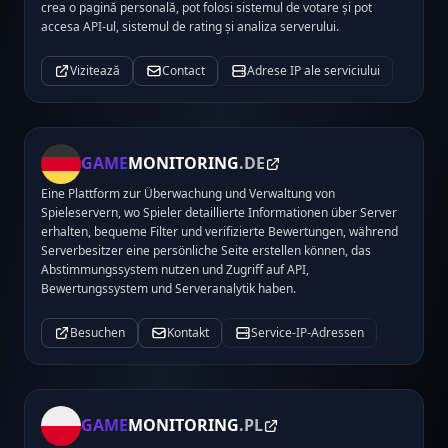
crea o pagină personală, pot folosi sistemul de votare și pot
accesa API-ul, sistemul de rating și analiza serverului.
Vizitează
Contact
Adrese IP ale serviciului
GAME
MONITORING
.DE
Eine Plattform zur Überwachung und Verwaltung von
Spieleservern, wo Spieler detaillierte Informationen über Server
erhalten, bequeme Filter und verifizierte Bewertungen, während
Serverbesitzer eine persönliche Seite erstellen können, das
Abstimmungssystem nutzen und Zugriff auf API,
Bewertungssystem und Serveranalytik haben.
Besuchen
Kontakt
Service-IP-Adressen
GAME
MONITORING
.PL