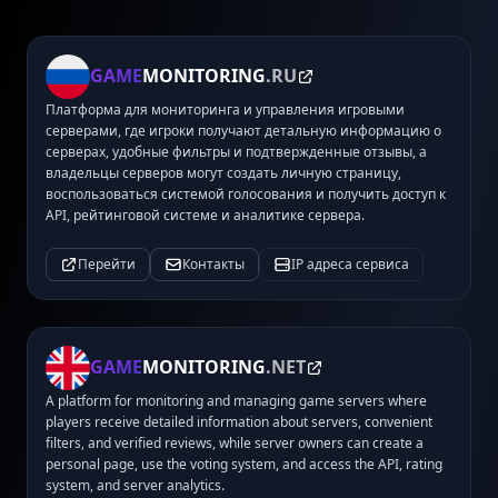
GAME
MONITORING
.RU
Платформа для мониторинга и управления игровыми
серверами, где игроки получают детальную информацию о
серверах, удобные фильтры и подтвержденные отзывы, а
владельцы серверов могут создать личную страницу,
воспользоваться системой голосования и получить доступ к
API, рейтинговой системе и аналитике сервера.
Перейти
Контакты
IP адреса сервиса
GAME
MONITORING
.NET
A platform for monitoring and managing game servers where
players receive detailed information about servers, convenient
filters, and verified reviews, while server owners can create a
personal page, use the voting system, and access the API, rating
system, and server analytics.