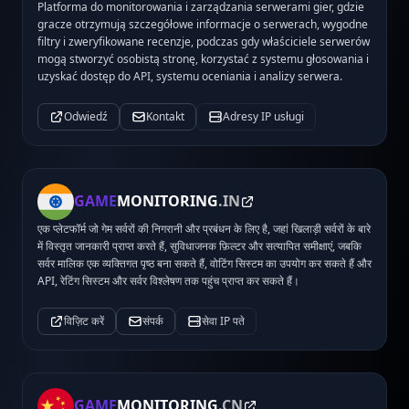
Platforma do monitorowania i zarządzania serwerami gier, gdzie
gracze otrzymują szczegółowe informacje o serwerach, wygodne
filtry i zweryfikowane recenzje, podczas gdy właściciele serwerów
mogą stworzyć osobistą stronę, korzystać z systemu głosowania i
uzyskać dostęp do API, systemu oceniania i analizy serwera.
Odwiedź
Kontakt
Adresy IP usługi
GAME
MONITORING
.IN
एक प्लेटफॉर्म जो गेम सर्वरों की निगरानी और प्रबंधन के लिए है, जहां खिलाड़ी सर्वरों के बारे
में विस्तृत जानकारी प्राप्त करते हैं, सुविधाजनक फ़िल्टर और सत्यापित समीक्षाएं, जबकि
सर्वर मालिक एक व्यक्तिगत पृष्ठ बना सकते हैं, वोटिंग सिस्टम का उपयोग कर सकते हैं और
API, रेटिंग सिस्टम और सर्वर विश्लेषण तक पहुंच प्राप्त कर सकते हैं।
विज़िट करें
संपर्क
सेवा IP पते
GAME
MONITORING
.CN