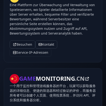
Eine Plattform zur Überwachung und Verwaltung von
Spieleservern, wo Spieler detaillierte Informationen
über Server erhalten, bequeme Filter und verifizierte
Bewertungen, während Serverbesitzer eine
persönliche Seite erstellen können, das
Abstimmungssystem nutzen und Zugriff auf API,
Bewertungssystem und Serveranalytik haben.
Besuchen
Kontakt
Service-IP-Adressen
GAME
MONITORING
.CN
一个用于监控和管理游戏服务器的平台，玩家可以获取服务
器的详细信息、便捷的筛选器和经过验证的评价，而服务器
所有者可以创建个人页面、使用投票系统，并访问 API、评
分系统和服务器分析。