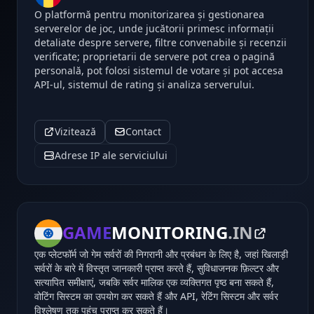
O platformă pentru monitorizarea și gestionarea
serverelor de joc, unde jucătorii primesc informații
detaliate despre servere, filtre convenabile și recenzii
verificate; proprietarii de servere pot crea o pagină
personală, pot folosi sistemul de votare și pot accesa
API-ul, sistemul de rating și analiza serverului.
Vizitează
Contact
Adrese IP ale serviciului
GAME
MONITORING
.IN
एक प्लेटफॉर्म जो गेम सर्वरों की निगरानी और प्रबंधन के लिए है, जहां खिलाड़ी
सर्वरों के बारे में विस्तृत जानकारी प्राप्त करते हैं, सुविधाजनक फ़िल्टर और
सत्यापित समीक्षाएं, जबकि सर्वर मालिक एक व्यक्तिगत पृष्ठ बना सकते हैं,
वोटिंग सिस्टम का उपयोग कर सकते हैं और API, रेटिंग सिस्टम और सर्वर
विश्लेषण तक पहुंच प्राप्त कर सकते हैं।