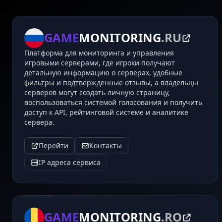
GAME
MONITORING
.RU
Платформа для мониторинга и управления
игровыми серверами, где игроки получают
детальную информацию о серверах, удобные
фильтры и подтвержденные отзывы, а владельцы
серверов могут создать личную страницу,
воспользоваться системой голосования и получить
доступ к API, рейтинговой системе и аналитике
сервера.
Перейти
Контакты
IP адреса сервиса
GAME
MONITORING
.RO