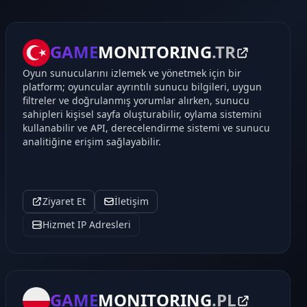
GAME
MONITORING
.TR
Oyun sunucularını izlemek ve yönetmek için bir
platform; oyuncular ayrıntılı sunucu bilgileri, uygun
filtreler ve doğrulanmış yorumlar alırken, sunucu
sahipleri kişisel sayfa oluşturabilir, oylama sistemini
kullanabilir ve API, derecelendirme sistemi ve sunucu
analitiğine erişim sağlayabilir.
Ziyaret Et
İletişim
Hizmet IP Adresleri
GAME
MONITORING
.PL