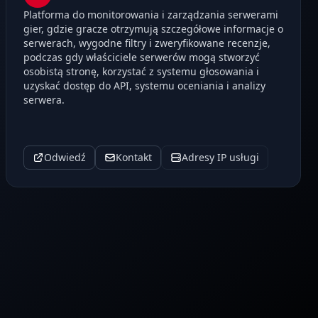
Platforma do monitorowania i zarządzania serwerami
gier, gdzie gracze otrzymują szczegółowe informacje o
serwerach, wygodne filtry i zweryfikowane recenzje,
podczas gdy właściciele serwerów mogą stworzyć
osobistą stronę, korzystać z systemu głosowania i
uzyskać dostęp do API, systemu oceniania i analizy
serwera.
Odwiedź
Kontakt
Adresy IP usługi