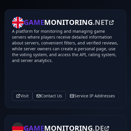
GAME
MONITORING
.NET
A platform for monitoring and managing game
servers where players receive detailed information
about servers, convenient filters, and verified reviews,
while server owners can create a personal page, use
the voting system, and access the API, rating system,
and server analytics.
Visit
Contact Us
Service IP Addresses
GAME
MONITORING
.DE