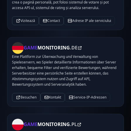
crea o pagină personală, pot folosi sistemul de votare și pot
accesa API-ul, sistemul de rating și analiza serverului.
Vizitează
Contact
Adrese IP ale serviciului
GAME
MONITORING
.DE
Eine Plattform zur Überwachung und Verwaltung von
Spieleservern, wo Spieler detaillierte Informationen über Server
erhalten, bequeme Filter und verifizierte Bewertungen, während
Serverbesitzer eine persönliche Seite erstellen können, das
Abstimmungssystem nutzen und Zugriff auf API,
Bewertungssystem und Serveranalytik haben.
Besuchen
Kontakt
Service-IP-Adressen
GAME
MONITORING
.PL