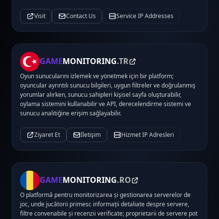
Visit
Contact Us
Service IP Addresses
GAME
MONITORING
.TR
Oyun sunucularını izlemek ve yönetmek için bir platform;
oyuncular ayrıntılı sunucu bilgileri, uygun filtreler ve doğrulanmış
yorumlar alırken, sunucu sahipleri kişisel sayfa oluşturabilir,
oylama sistemini kullanabilir ve API, derecelendirme sistemi ve
sunucu analitiğine erişim sağlayabilir.
Ziyaret Et
İletişim
Hizmet IP Adresleri
GAME
MONITORING
.RO
O platformă pentru monitorizarea și gestionarea serverelor de
joc, unde jucătorii primesc informații detaliate despre servere,
filtre convenabile și recenzii verificate; proprietarii de servere pot