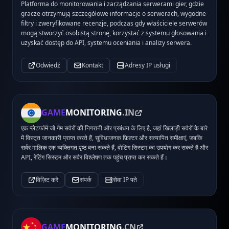
Platforma do monitorowania i zarządzania serwerami gier, gdzie
gracze otrzymują szczegółowe informacje o serwerach, wygodne
filtry i zweryfikowane recenzje, podczas gdy właściciele serwerów
mogą stworzyć osobistą stronę, korzystać z systemu głosowania i
uzyskać dostęp do API, systemu oceniania i analizy serwera.
Odwiedź
Kontakt
Adresy IP usługi
GAME
MONITORING
.IN
एक प्लेटफॉर्म जो गेम सर्वरों की निगरानी और प्रबंधन के लिए है, जहां खिलाड़ी सर्वरों के बारे
में विस्तृत जानकारी प्राप्त करते हैं, सुविधाजनक फ़िल्टर और सत्यापित समीक्षाएं, जबकि
सर्वर मालिक एक व्यक्तिगत पृष्ठ बना सकते हैं, वोटिंग सिस्टम का उपयोग कर सकते हैं और
API, रेटिंग सिस्टम और सर्वर विश्लेषण तक पहुंच प्राप्त कर सकते हैं।
विज़िट करें
संपर्क
सेवा IP पते
GAME
MONITORING
.CN