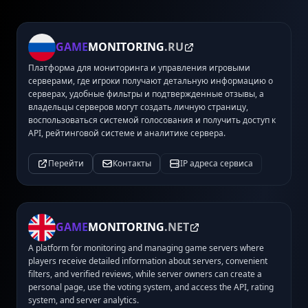
GAME
MONITORING
.RU
Платформа для мониторинга и управления игровыми
серверами, где игроки получают детальную информацию о
серверах, удобные фильтры и подтвержденные отзывы, а
владельцы серверов могут создать личную страницу,
воспользоваться системой голосования и получить доступ к
API, рейтинговой системе и аналитике сервера.
Перейти
Контакты
IP адреса сервиса
GAME
MONITORING
.NET
A platform for monitoring and managing game servers where
players receive detailed information about servers, convenient
filters, and verified reviews, while server owners can create a
personal page, use the voting system, and access the API, rating
system, and server analytics.