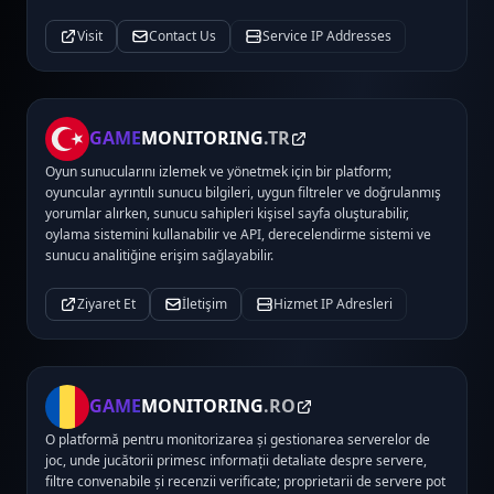
Visit
Contact Us
Service IP Addresses
GAME
MONITORING
.TR
Oyun sunucularını izlemek ve yönetmek için bir platform;
oyuncular ayrıntılı sunucu bilgileri, uygun filtreler ve doğrulanmış
yorumlar alırken, sunucu sahipleri kişisel sayfa oluşturabilir,
oylama sistemini kullanabilir ve API, derecelendirme sistemi ve
sunucu analitiğine erişim sağlayabilir.
Ziyaret Et
İletişim
Hizmet IP Adresleri
GAME
MONITORING
.RO
O platformă pentru monitorizarea și gestionarea serverelor de
joc, unde jucătorii primesc informații detaliate despre servere,
filtre convenabile și recenzii verificate; proprietarii de servere pot