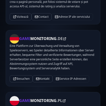
crea o pagină personală, pot folosi sistemul de votare și pot
accesa API-ul, sistemul de rating și analiza serverului.
Vizitează
Contact
Adrese IP ale serviciului
GAME
MONITORING
.DE
Eine Plattform zur Überwachung und Verwaltung von
Spieleservern, wo Spieler detaillierte Informationen über Server
erhalten, bequeme Filter und verifizierte Bewertungen, während
Serverbesitzer eine persönliche Seite erstellen können, das
Abstimmungssystem nutzen und Zugriff auf API,
Bewertungssystem und Serveranalytik haben.
Besuchen
Kontakt
Service-IP-Adressen
GAME
MONITORING
.PL