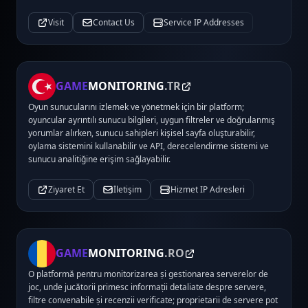
Visit
Contact Us
Service IP Addresses
GAME
MONITORING
.TR
Oyun sunucularını izlemek ve yönetmek için bir platform;
oyuncular ayrıntılı sunucu bilgileri, uygun filtreler ve doğrulanmış
yorumlar alırken, sunucu sahipleri kişisel sayfa oluşturabilir,
oylama sistemini kullanabilir ve API, derecelendirme sistemi ve
sunucu analitiğine erişim sağlayabilir.
Ziyaret Et
İletişim
Hizmet IP Adresleri
GAME
MONITORING
.RO
O platformă pentru monitorizarea și gestionarea serverelor de
joc, unde jucătorii primesc informații detaliate despre servere,
filtre convenabile și recenzii verificate; proprietarii de servere pot