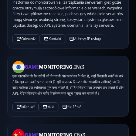
Platforma do monitorowania i zarządzania serwerami gier, gdzie
gracze otrzymują szczegółowe informacje o serwerach, wygodne
filtry i zweryfikowane recenzje, podczas gdy właściciele serwerów
mogą stworzyć osobistą stronę, korzystać z systemu głosowania i
uzyskać dostęp do API, systemu oceniania i analizy serwera.
Odwiedź
Kontakt
Adresy IP usługi
GAME
MONITORING
.IN
एक प्लेटफॉर्म जो गेम सर्वरों की निगरानी और प्रबंधन के लिए है, जहां खिलाड़ी सर्वरों के बारे
में विस्तृत जानकारी प्राप्त करते हैं, सुविधाजनक फ़िल्टर और सत्यापित समीक्षाएं, जबकि
सर्वर मालिक एक व्यक्तिगत पृष्ठ बना सकते हैं, वोटिंग सिस्टम का उपयोग कर सकते हैं और
API, रेटिंग सिस्टम और सर्वर विश्लेषण तक पहुंच प्राप्त कर सकते हैं।
विज़िट करें
संपर्क
सेवा IP पते
GAME
MONITORING
.CN