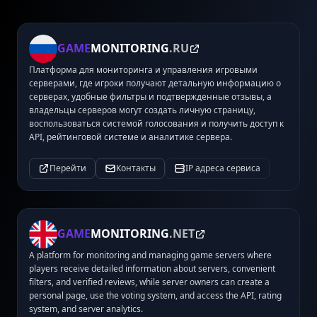
GAME
MONITORING
.RU
Платформа для мониторинга и управления игровыми
серверами, где игроки получают детальную информацию о
серверах, удобные фильтры и подтвержденные отзывы, а
владельцы серверов могут создать личную страницу,
воспользоваться системой голосования и получить доступ к
API, рейтинговой системе и аналитике сервера.
Перейти
Контакты
IP адреса сервиса
GAME
MONITORING
.NET
A platform for monitoring and managing game servers where
players receive detailed information about servers, convenient
filters, and verified reviews, while server owners can create a
personal page, use the voting system, and access the API, rating
system, and server analytics.