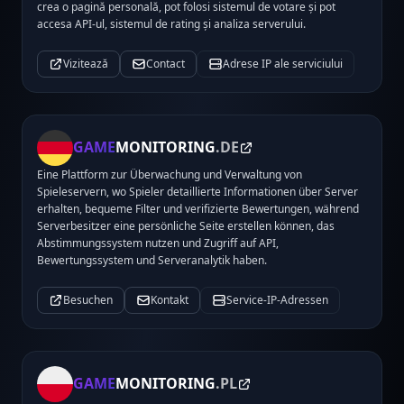
crea o pagină personală, pot folosi sistemul de votare și pot
accesa API-ul, sistemul de rating și analiza serverului.
Vizitează
Contact
Adrese IP ale serviciului
GAME
MONITORING
.DE
Eine Plattform zur Überwachung und Verwaltung von
Spieleservern, wo Spieler detaillierte Informationen über Server
erhalten, bequeme Filter und verifizierte Bewertungen, während
Serverbesitzer eine persönliche Seite erstellen können, das
Abstimmungssystem nutzen und Zugriff auf API,
Bewertungssystem und Serveranalytik haben.
Besuchen
Kontakt
Service-IP-Adressen
GAME
MONITORING
.PL