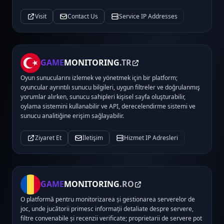
Visit
Contact Us
Service IP Addresses
GAME
MONITORING
.TR
Oyun sunucularını izlemek ve yönetmek için bir platform;
oyuncular ayrıntılı sunucu bilgileri, uygun filtreler ve doğrulanmış
yorumlar alırken, sunucu sahipleri kişisel sayfa oluşturabilir,
oylama sistemini kullanabilir ve API, derecelendirme sistemi ve
sunucu analitiğine erişim sağlayabilir.
Ziyaret Et
İletişim
Hizmet IP Adresleri
GAME
MONITORING
.RO
O platformă pentru monitorizarea și gestionarea serverelor de
joc, unde jucătorii primesc informații detaliate despre servere,
filtre convenabile și recenzii verificate; proprietarii de servere pot