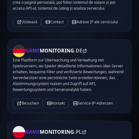
crea o pagină personală, pot folosi sistemul de votare și pot
accesa API-ul, sistemul de rating și analiza serverului.
Vizitează
Contact
Adrese IP ale serviciului
GAME
MONITORING
.DE
Eine Plattform zur Überwachung und Verwaltung von
Spieleservern, wo Spieler detaillierte Informationen über Server
erhalten, bequeme Filter und verifizierte Bewertungen, während
Serverbesitzer eine persönliche Seite erstellen können, das
Abstimmungssystem nutzen und Zugriff auf API,
Bewertungssystem und Serveranalytik haben.
Besuchen
Kontakt
Service-IP-Adressen
GAME
MONITORING
.PL