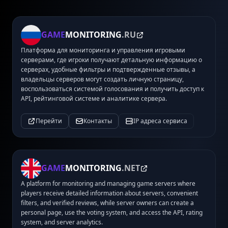
GAME
MONITORING
.RU
Платформа для мониторинга и управления игровыми
серверами, где игроки получают детальную информацию о
серверах, удобные фильтры и подтвержденные отзывы, а
владельцы серверов могут создать личную страницу,
воспользоваться системой голосования и получить доступ к
API, рейтинговой системе и аналитике сервера.
Перейти
Контакты
IP адреса сервиса
GAME
MONITORING
.NET
A platform for monitoring and managing game servers where
players receive detailed information about servers, convenient
filters, and verified reviews, while server owners can create a
personal page, use the voting system, and access the API, rating
system, and server analytics.