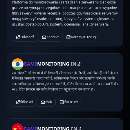
Platforma do monitorowania i zarządzania serwerami gier, gdzie
gracze otrzymują szczegółowe informacje o serwerach, wygodne
filtry i zweryfikowane recenzje, podczas gdy właściciele serwerów
mogą stworzyć osobistą stronę, korzystać z systemu głosowania i
uzyskać dostęp do API, systemu oceniania i analizy serwera.
Odwiedź
Kontakt
Adresy IP usługi
GAME
MONITORING
.IN
एक प्लेटफॉर्म जो गेम सर्वरों की निगरानी और प्रबंधन के लिए है, जहां खिलाड़ी सर्वरों के बारे
में विस्तृत जानकारी प्राप्त करते हैं, सुविधाजनक फ़िल्टर और सत्यापित समीक्षाएं, जबकि
सर्वर मालिक एक व्यक्तिगत पृष्ठ बना सकते हैं, वोटिंग सिस्टम का उपयोग कर सकते हैं और
API, रेटिंग सिस्टम और सर्वर विश्लेषण तक पहुंच प्राप्त कर सकते हैं।
विज़िट करें
संपर्क
सेवा IP पते
GAME
MONITORING
.CN