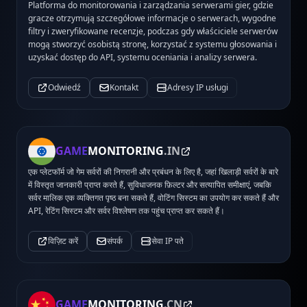
Platforma do monitorowania i zarządzania serwerami gier, gdzie
gracze otrzymują szczegółowe informacje o serwerach, wygodne
filtry i zweryfikowane recenzje, podczas gdy właściciele serwerów
mogą stworzyć osobistą stronę, korzystać z systemu głosowania i
uzyskać dostęp do API, systemu oceniania i analizy serwera.
Odwiedź
Kontakt
Adresy IP usługi
GAME
MONITORING
.IN
एक प्लेटफॉर्म जो गेम सर्वरों की निगरानी और प्रबंधन के लिए है, जहां खिलाड़ी सर्वरों के बारे
में विस्तृत जानकारी प्राप्त करते हैं, सुविधाजनक फ़िल्टर और सत्यापित समीक्षाएं, जबकि
सर्वर मालिक एक व्यक्तिगत पृष्ठ बना सकते हैं, वोटिंग सिस्टम का उपयोग कर सकते हैं और
API, रेटिंग सिस्टम और सर्वर विश्लेषण तक पहुंच प्राप्त कर सकते हैं।
विज़िट करें
संपर्क
सेवा IP पते
GAME
MONITORING
.CN