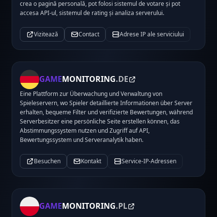
crea o pagină personală, pot folosi sistemul de votare și pot
accesa API-ul, sistemul de rating și analiza serverului.
Vizitează
Contact
Adrese IP ale serviciului
GAME
MONITORING
.DE
Eine Plattform zur Überwachung und Verwaltung von
Spieleservern, wo Spieler detaillierte Informationen über Server
erhalten, bequeme Filter und verifizierte Bewertungen, während
Serverbesitzer eine persönliche Seite erstellen können, das
Abstimmungssystem nutzen und Zugriff auf API,
Bewertungssystem und Serveranalytik haben.
Besuchen
Kontakt
Service-IP-Adressen
GAME
MONITORING
.PL