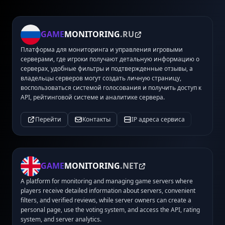
GAME
MONITORING
.RU
Платформа для мониторинга и управления игровыми
серверами, где игроки получают детальную информацию о
серверах, удобные фильтры и подтвержденные отзывы, а
владельцы серверов могут создать личную страницу,
воспользоваться системой голосования и получить доступ к
API, рейтинговой системе и аналитике сервера.
Перейти
Контакты
IP адреса сервиса
GAME
MONITORING
.NET
A platform for monitoring and managing game servers where
players receive detailed information about servers, convenient
filters, and verified reviews, while server owners can create a
personal page, use the voting system, and access the API, rating
system, and server analytics.