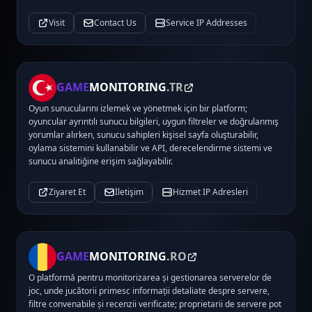
Visit
Contact Us
Service IP Addresses
GAME
MONITORING
.TR
Oyun sunucularını izlemek ve yönetmek için bir platform;
oyuncular ayrıntılı sunucu bilgileri, uygun filtreler ve doğrulanmış
yorumlar alırken, sunucu sahipleri kişisel sayfa oluşturabilir,
oylama sistemini kullanabilir ve API, derecelendirme sistemi ve
sunucu analitiğine erişim sağlayabilir.
Ziyaret Et
İletişim
Hizmet IP Adresleri
GAME
MONITORING
.RO
O platformă pentru monitorizarea și gestionarea serverelor de
joc, unde jucătorii primesc informații detaliate despre servere,
filtre convenabile și recenzii verificate; proprietarii de servere pot