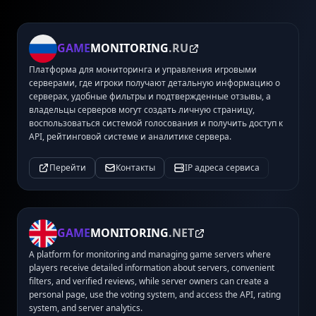
GAME
MONITORING
.RU
Платформа для мониторинга и управления игровыми
серверами, где игроки получают детальную информацию о
серверах, удобные фильтры и подтвержденные отзывы, а
владельцы серверов могут создать личную страницу,
воспользоваться системой голосования и получить доступ к
API, рейтинговой системе и аналитике сервера.
Перейти
Контакты
IP адреса сервиса
GAME
MONITORING
.NET
A platform for monitoring and managing game servers where
players receive detailed information about servers, convenient
filters, and verified reviews, while server owners can create a
personal page, use the voting system, and access the API, rating
system, and server analytics.