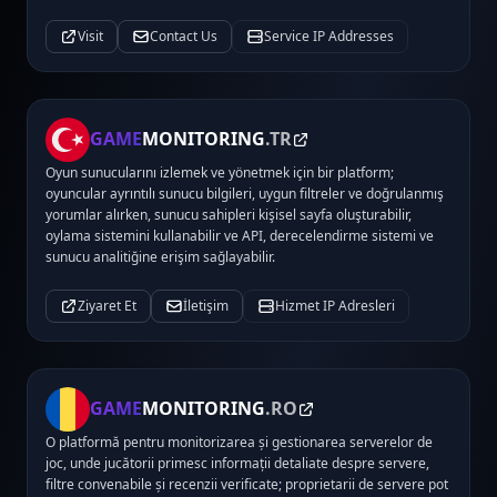
Visit
Contact Us
Service IP Addresses
GAME
MONITORING
.TR
Oyun sunucularını izlemek ve yönetmek için bir platform;
oyuncular ayrıntılı sunucu bilgileri, uygun filtreler ve doğrulanmış
yorumlar alırken, sunucu sahipleri kişisel sayfa oluşturabilir,
oylama sistemini kullanabilir ve API, derecelendirme sistemi ve
sunucu analitiğine erişim sağlayabilir.
Ziyaret Et
İletişim
Hizmet IP Adresleri
GAME
MONITORING
.RO
O platformă pentru monitorizarea și gestionarea serverelor de
joc, unde jucătorii primesc informații detaliate despre servere,
filtre convenabile și recenzii verificate; proprietarii de servere pot