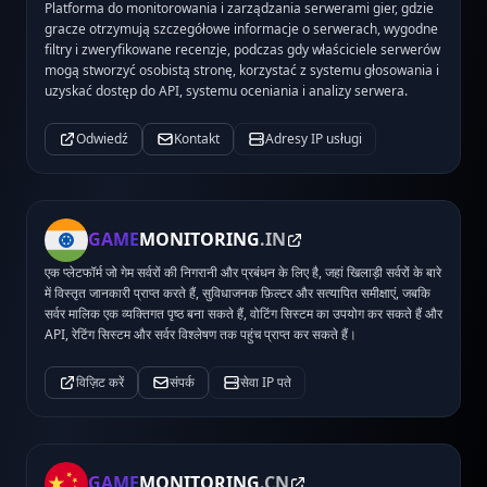
Platforma do monitorowania i zarządzania serwerami gier, gdzie
gracze otrzymują szczegółowe informacje o serwerach, wygodne
filtry i zweryfikowane recenzje, podczas gdy właściciele serwerów
mogą stworzyć osobistą stronę, korzystać z systemu głosowania i
uzyskać dostęp do API, systemu oceniania i analizy serwera.
Odwiedź
Kontakt
Adresy IP usługi
GAME
MONITORING
.IN
एक प्लेटफॉर्म जो गेम सर्वरों की निगरानी और प्रबंधन के लिए है, जहां खिलाड़ी सर्वरों के बारे
में विस्तृत जानकारी प्राप्त करते हैं, सुविधाजनक फ़िल्टर और सत्यापित समीक्षाएं, जबकि
सर्वर मालिक एक व्यक्तिगत पृष्ठ बना सकते हैं, वोटिंग सिस्टम का उपयोग कर सकते हैं और
API, रेटिंग सिस्टम और सर्वर विश्लेषण तक पहुंच प्राप्त कर सकते हैं।
विज़िट करें
संपर्क
सेवा IP पते
GAME
MONITORING
.CN