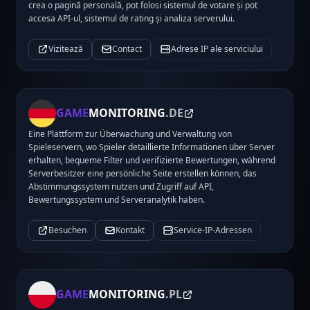
crea o pagină personală, pot folosi sistemul de votare și pot
accesa API-ul, sistemul de rating și analiza serverului.
Vizitează
Contact
Adrese IP ale serviciului
GAME
MONITORING
.DE
Eine Plattform zur Überwachung und Verwaltung von
Spieleservern, wo Spieler detaillierte Informationen über Server
erhalten, bequeme Filter und verifizierte Bewertungen, während
Serverbesitzer eine persönliche Seite erstellen können, das
Abstimmungssystem nutzen und Zugriff auf API,
Bewertungssystem und Serveranalytik haben.
Besuchen
Kontakt
Service-IP-Adressen
GAME
MONITORING
.PL