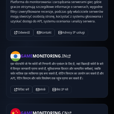
Platforma do monitorowania i zarządzania serwerami gier, gdzie
gracze otrzymują szczegółowe informacje o serwerach, wygodne
filtry i zweryfikowane recenzje, podczas gdy właściciele serwerów
mogą stworzyć osobistą stronę, korzystać z systemu głosowania i
uzyskać dostęp do API, systemu oceniania i analizy serwera.
Odwiedź
Kontakt
Adresy IP usługi
GAME
MONITORING
.IN
एक प्लेटफॉर्म जो गेम सर्वरों की निगरानी और प्रबंधन के लिए है, जहां खिलाड़ी सर्वरों के बारे
में विस्तृत जानकारी प्राप्त करते हैं, सुविधाजनक फ़िल्टर और सत्यापित समीक्षाएं, जबकि
सर्वर मालिक एक व्यक्तिगत पृष्ठ बना सकते हैं, वोटिंग सिस्टम का उपयोग कर सकते हैं और
API, रेटिंग सिस्टम और सर्वर विश्लेषण तक पहुंच प्राप्त कर सकते हैं।
विज़िट करें
संपर्क
सेवा IP पते
GAME
MONITORING
.CN