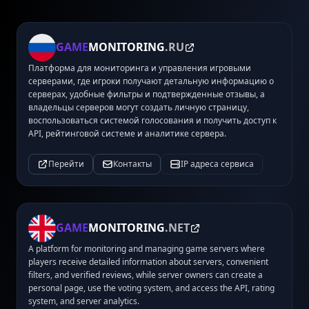
GAME
MONITORING
.RU
Платформа для мониторинга и управления игровыми
серверами, где игроки получают детальную информацию о
серверах, удобные фильтры и подтвержденные отзывы, а
владельцы серверов могут создать личную страницу,
воспользоваться системой голосования и получить доступ к
API, рейтинговой системе и аналитике сервера.
Перейти
Контакты
IP адреса сервиса
GAME
MONITORING
.NET
A platform for monitoring and managing game servers where
players receive detailed information about servers, convenient
filters, and verified reviews, while server owners can create a
personal page, use the voting system, and access the API, rating
system, and server analytics.