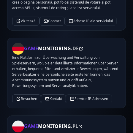
crea o pagină personală, pot folosi sistemul de votare și pot
accesa API-ul, sistemul de rating și analiza serverului.
Vizitează
Contact
Adrese IP ale serviciului
GAME
MONITORING
.DE
Eine Plattform zur Überwachung und Verwaltung von
Spieleservern, wo Spieler detaillierte Informationen über Server
erhalten, bequeme Filter und verifizierte Bewertungen, während
Serverbesitzer eine persönliche Seite erstellen können, das
Abstimmungssystem nutzen und Zugriff auf API,
Bewertungssystem und Serveranalytik haben.
Besuchen
Kontakt
Service-IP-Adressen
GAME
MONITORING
.PL