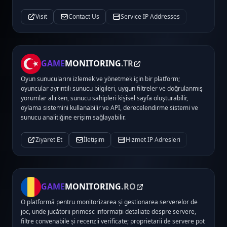
Visit
Contact Us
Service IP Addresses
GAME
MONITORING
.TR
Oyun sunucularını izlemek ve yönetmek için bir platform;
oyuncular ayrıntılı sunucu bilgileri, uygun filtreler ve doğrulanmış
yorumlar alırken, sunucu sahipleri kişisel sayfa oluşturabilir,
oylama sistemini kullanabilir ve API, derecelendirme sistemi ve
sunucu analitiğine erişim sağlayabilir.
Ziyaret Et
İletişim
Hizmet IP Adresleri
GAME
MONITORING
.RO
O platformă pentru monitorizarea și gestionarea serverelor de
joc, unde jucătorii primesc informații detaliate despre servere,
filtre convenabile și recenzii verificate; proprietarii de servere pot