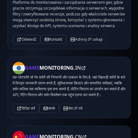
Platforma do monitorowania i zarządzania serwerami gier, gdzie
gracze otrzymują szczegółowe informacje o serwerach, wygodne
filtry i zweryfikowane recenzje, podczas gdy właściciele serwerów
mogą stworzyć osobistą stronę, korzystać z systemu głosowania i
uzyskać dostęp do API, systemu oceniania i analizy serwera.
Odwiedź
Kontakt
Adresy IP usługi
GAME
MONITORING
.IN
एक प्लेटफॉर्म जो गेम सर्वरों की निगरानी और प्रबंधन के लिए है, जहां खिलाड़ी सर्वरों के बारे
में विस्तृत जानकारी प्राप्त करते हैं, सुविधाजनक फ़िल्टर और सत्यापित समीक्षाएं, जबकि
सर्वर मालिक एक व्यक्तिगत पृष्ठ बना सकते हैं, वोटिंग सिस्टम का उपयोग कर सकते हैं और
API, रेटिंग सिस्टम और सर्वर विश्लेषण तक पहुंच प्राप्त कर सकते हैं।
विज़िट करें
संपर्क
सेवा IP पते
GAME
MONITORING
.CN