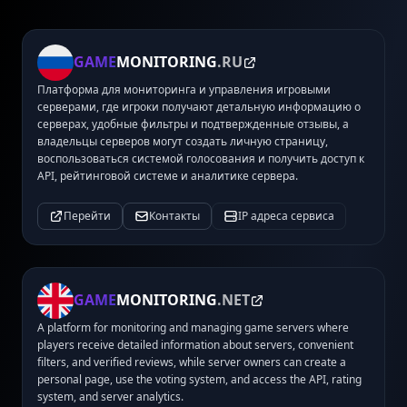
GAME
MONITORING
.RU
Платформа для мониторинга и управления игровыми
серверами, где игроки получают детальную информацию о
серверах, удобные фильтры и подтвержденные отзывы, а
владельцы серверов могут создать личную страницу,
воспользоваться системой голосования и получить доступ к
API, рейтинговой системе и аналитике сервера.
Перейти
Контакты
IP адреса сервиса
GAME
MONITORING
.NET
A platform for monitoring and managing game servers where
players receive detailed information about servers, convenient
filters, and verified reviews, while server owners can create a
personal page, use the voting system, and access the API, rating
system, and server analytics.