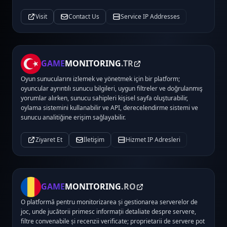
Visit
Contact Us
Service IP Addresses
GAME
MONITORING
.TR
Oyun sunucularını izlemek ve yönetmek için bir platform;
oyuncular ayrıntılı sunucu bilgileri, uygun filtreler ve doğrulanmış
yorumlar alırken, sunucu sahipleri kişisel sayfa oluşturabilir,
oylama sistemini kullanabilir ve API, derecelendirme sistemi ve
sunucu analitiğine erişim sağlayabilir.
Ziyaret Et
İletişim
Hizmet IP Adresleri
GAME
MONITORING
.RO
O platformă pentru monitorizarea și gestionarea serverelor de
joc, unde jucătorii primesc informații detaliate despre servere,
filtre convenabile și recenzii verificate; proprietarii de servere pot