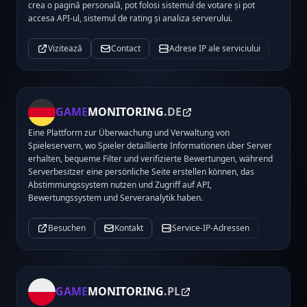
crea o pagină personală, pot folosi sistemul de votare și pot
accesa API-ul, sistemul de rating și analiza serverului.
Vizitează
Contact
Adrese IP ale serviciului
GAME
MONITORING
.DE
Eine Plattform zur Überwachung und Verwaltung von
Spieleservern, wo Spieler detaillierte Informationen über Server
erhalten, bequeme Filter und verifizierte Bewertungen, während
Serverbesitzer eine persönliche Seite erstellen können, das
Abstimmungssystem nutzen und Zugriff auf API,
Bewertungssystem und Serveranalytik haben.
Besuchen
Kontakt
Service-IP-Adressen
GAME
MONITORING
.PL