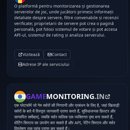
O platformă pentru monitorizarea și gestionarea
serverelor de joc, unde jucătorii primesc informații
detaliate despre servere, filtre convenabile și recenzii
verificate; proprietarii de servere pot crea o pagină
personală, pot folosi sistemul de votare și pot accesa
API-ul, sistemul de rating și analiza serverului.
Vizitează
Contact
Adrese IP ale serviciului
GAME
MONITORING
.IN
एक प्लेटफॉर्म जो गेम सर्वरों की निगरानी और प्रबंधन के लिए है, जहां खिलाड़ी
सर्वरों के बारे में विस्तृत जानकारी प्राप्त करते हैं, सुविधाजनक फ़िल्टर और
सत्यापित समीक्षाएं, जबकि सर्वर मालिक एक व्यक्तिगत पृष्ठ बना सकते हैं,
वोटिंग सिस्टम का उपयोग कर सकते हैं और API, रेटिंग सिस्टम और सर्वर
विश्लेषण तक पहुंच प्राप्त कर सकते हैं।