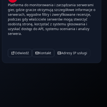
Platforma do monitorowania i zarządzania serwerami
gier, gdzie gracze otrzymują szczegółowe informacje o
serwerach, wygodne filtry i zweryfikowane recenzje,
podczas gdy właściciele serwerów mogą stworzyć
osobistą stronę, korzystać z systemu głosowania i
uzyskać dostęp do API, systemu oceniania i analizy
serwera.
Odwiedź
Kontakt
Adresy IP usługi