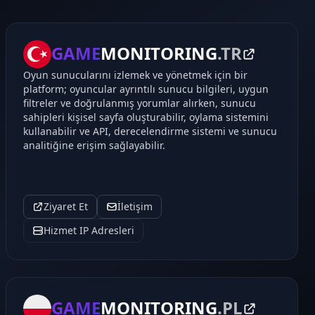
GAME
MONITORING
.TR
Oyun sunucularını izlemek ve yönetmek için bir
platform; oyuncular ayrıntılı sunucu bilgileri, uygun
filtreler ve doğrulanmış yorumlar alırken, sunucu
sahipleri kişisel sayfa oluşturabilir, oylama sistemini
kullanabilir ve API, derecelendirme sistemi ve sunucu
analitiğine erişim sağlayabilir.
Ziyaret Et
İletişim
Hizmet IP Adresleri
GAME
MONITORING
.PL