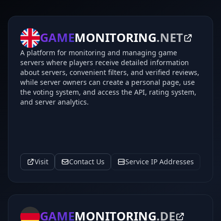
GAME
MONITORING
.NET
A platform for monitoring and managing game
servers where players receive detailed information
about servers, convenient filters, and verified reviews,
while server owners can create a personal page, use
the voting system, and access the API, rating system,
and server analytics.
Visit
Contact Us
Service IP Addresses
GAME
MONITORING
.DE