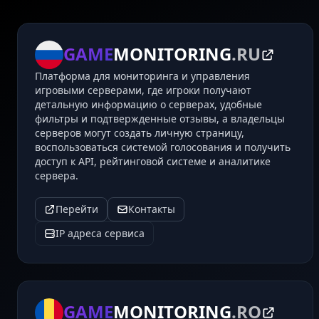
GAME
MONITORING
.RU
Платформа для мониторинга и управления
игровыми серверами, где игроки получают
детальную информацию о серверах, удобные
фильтры и подтвержденные отзывы, а владельцы
серверов могут создать личную страницу,
воспользоваться системой голосования и получить
доступ к API, рейтинговой системе и аналитике
сервера.
Перейти
Контакты
IP адреса сервиса
GAME
MONITORING
.RO