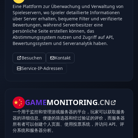
Eine Plattform zur Überwachung und Verwaltung von
Spieleservern, wo Spieler detaillierte Informationen
über Server erhalten, bequeme Filter und verifizierte
Bewertungen, während Serverbesitzer eine
persönliche Seite erstellen können, das
Abstimmungssystem nutzen und Zugriff auf API,
Bewertungssystem und Serveranalytik haben.
Besuchen
Kontakt
Service-IP-Adressen
GAME
MONITORING
.CN
一个用于监控和管理游戏服务器的平台，玩家可以获取服务
器的详细信息、便捷的筛选器和经过验证的评价，而服务器
所有者可以创建个人页面、使用投票系统，并访问 API、评
分系统和服务器分析。