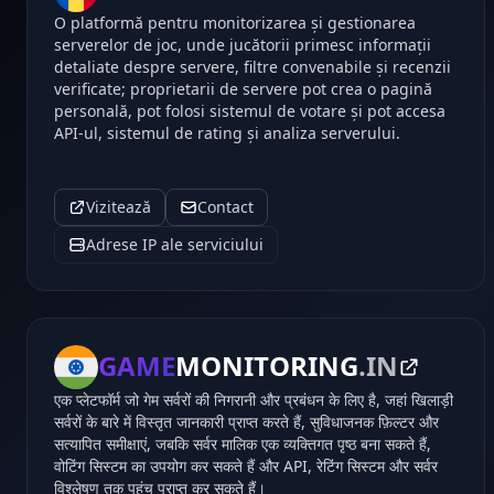
O platformă pentru monitorizarea și gestionarea
serverelor de joc, unde jucătorii primesc informații
detaliate despre servere, filtre convenabile și recenzii
verificate; proprietarii de servere pot crea o pagină
personală, pot folosi sistemul de votare și pot accesa
API-ul, sistemul de rating și analiza serverului.
Vizitează
Contact
Adrese IP ale serviciului
GAME
MONITORING
.IN
एक प्लेटफॉर्म जो गेम सर्वरों की निगरानी और प्रबंधन के लिए है, जहां खिलाड़ी
सर्वरों के बारे में विस्तृत जानकारी प्राप्त करते हैं, सुविधाजनक फ़िल्टर और
सत्यापित समीक्षाएं, जबकि सर्वर मालिक एक व्यक्तिगत पृष्ठ बना सकते हैं,
वोटिंग सिस्टम का उपयोग कर सकते हैं और API, रेटिंग सिस्टम और सर्वर
विश्लेषण तक पहुंच प्राप्त कर सकते हैं।