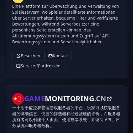
Eine Plattform zur Überwachung und Verwaltung von
Spieleservern, wo Spieler detaillierte Informationen
über Server erhalten, bequeme Filter und verifizierte
Bewertungen, während Serverbesitzer eine
persönliche Seite erstellen können, das
Abstimmungssystem nutzen und Zugriff auf API,
Bewertungssystem und Serveranalytik haben.
Besuchen
Kontakt
Service-IP-Adressen
GAME
MONITORING
.CN
一个用于监控和管理游戏服务器的平台，玩家可以获取服务
器的详细信息、便捷的筛选器和经过验证的评价，而服务器
所有者可以创建个人页面、使用投票系统，并访问 API、评
分系统和服务器分析。