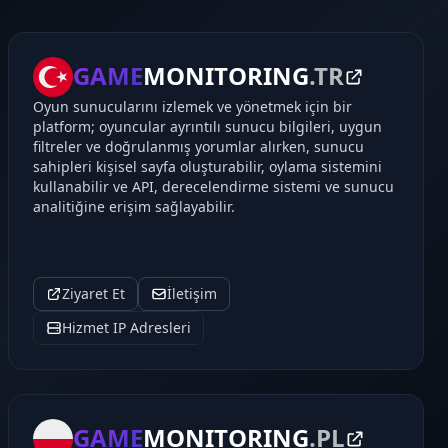
GAME
MONITORING
.TR
Oyun sunucularını izlemek ve yönetmek için bir
platform; oyuncular ayrıntılı sunucu bilgileri, uygun
filtreler ve doğrulanmış yorumlar alırken, sunucu
sahipleri kişisel sayfa oluşturabilir, oylama sistemini
kullanabilir ve API, derecelendirme sistemi ve sunucu
analitiğine erişim sağlayabilir.
Ziyaret Et
İletişim
Hizmet IP Adresleri
GAME
MONITORING
.PL