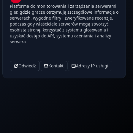
Platforma do monitorowania i zarządzania serwerami
gier, gdzie gracze otrzymują szczegółowe informacje o
serwerach, wygodne filtry i zweryfikowane recenzje,
podczas gdy właściciele serwerów mogą stworzyć
osobistą stronę, korzystać z systemu głosowania i
uzyskać dostęp do API, systemu oceniania i analizy
serwera.
Odwiedź
Kontakt
Adresy IP usługi