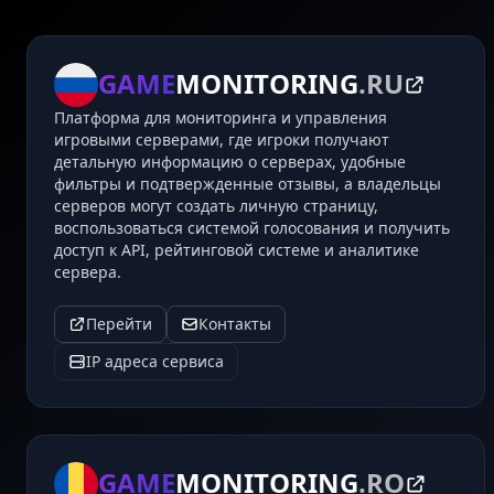
GAME
MONITORING
.RU
Платформа для мониторинга и управления
игровыми серверами, где игроки получают
детальную информацию о серверах, удобные
фильтры и подтвержденные отзывы, а владельцы
серверов могут создать личную страницу,
воспользоваться системой голосования и получить
доступ к API, рейтинговой системе и аналитике
сервера.
Перейти
Контакты
IP адреса сервиса
GAME
MONITORING
.RO