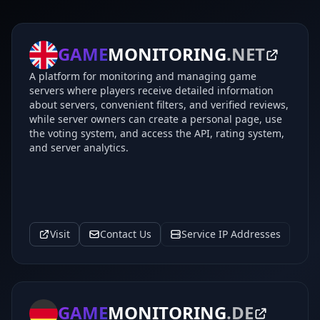
GAME
MONITORING
.NET
A platform for monitoring and managing game
servers where players receive detailed information
about servers, convenient filters, and verified reviews,
while server owners can create a personal page, use
the voting system, and access the API, rating system,
and server analytics.
Visit
Contact Us
Service IP Addresses
GAME
MONITORING
.DE