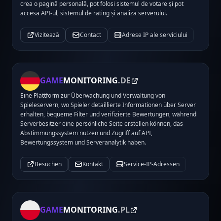
crea o pagină personală, pot folosi sistemul de votare și pot
accesa API-ul, sistemul de rating și analiza serverului.
Vizitează
Contact
Adrese IP ale serviciului
GAME
MONITORING
.DE
Eine Plattform zur Überwachung und Verwaltung von
Spieleservern, wo Spieler detaillierte Informationen über Server
erhalten, bequeme Filter und verifizierte Bewertungen, während
Serverbesitzer eine persönliche Seite erstellen können, das
Abstimmungssystem nutzen und Zugriff auf API,
Bewertungssystem und Serveranalytik haben.
Besuchen
Kontakt
Service-IP-Adressen
GAME
MONITORING
.PL