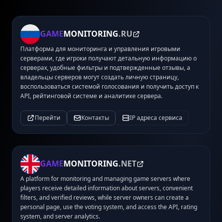
GAME
MONITORING
.RU
Платформа для мониторинга и управления игровыми
серверами, где игроки получают детальную информацию о
серверах, удобные фильтры и подтвержденные отзывы, а
владельцы серверов могут создать личную страницу,
воспользоваться системой голосования и получить доступ к
API, рейтинговой системе и аналитике сервера.
Перейти
Контакты
IP адреса сервиса
GAME
MONITORING
.NET
A platform for monitoring and managing game servers where
players receive detailed information about servers, convenient
filters, and verified reviews, while server owners can create a
personal page, use the voting system, and access the API, rating
system, and server analytics.