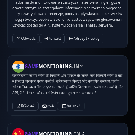
Platforma do monitorowania i zarządzania serwerami gier, gdzie
gracze otrzymują szczegółowe informacje o serwerach, wygodne
filtry i zweryfikowane recenzje, podczas gdy właściciele serwerów
mogą stworzyć osobistą stronę, korzystać z systemu głosowania i
uzyskać dostęp do API, systemu oceniania i analizy serwera.
Odwiedź
Kontakt
Adresy IP usługi
GAME
MONITORING
.IN
एक प्लेटफॉर्म जो गेम सर्वरों की निगरानी और प्रबंधन के लिए है, जहां खिलाड़ी सर्वरों के बारे
में विस्तृत जानकारी प्राप्त करते हैं, सुविधाजनक फ़िल्टर और सत्यापित समीक्षाएं, जबकि
सर्वर मालिक एक व्यक्तिगत पृष्ठ बना सकते हैं, वोटिंग सिस्टम का उपयोग कर सकते हैं और
API, रेटिंग सिस्टम और सर्वर विश्लेषण तक पहुंच प्राप्त कर सकते हैं।
विज़िट करें
संपर्क
सेवा IP पते
GAME
MONITORING
.CN