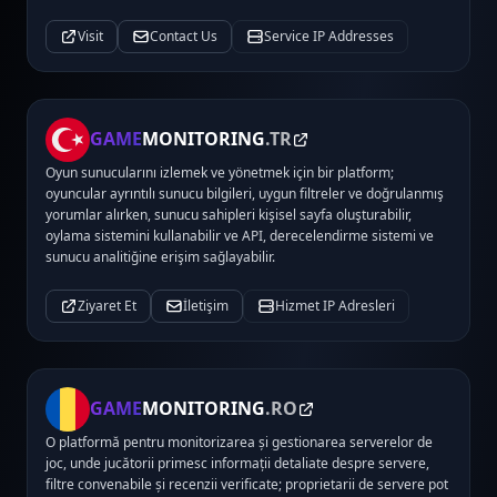
Visit
Contact Us
Service IP Addresses
GAME
MONITORING
.TR
Oyun sunucularını izlemek ve yönetmek için bir platform;
oyuncular ayrıntılı sunucu bilgileri, uygun filtreler ve doğrulanmış
yorumlar alırken, sunucu sahipleri kişisel sayfa oluşturabilir,
oylama sistemini kullanabilir ve API, derecelendirme sistemi ve
sunucu analitiğine erişim sağlayabilir.
Ziyaret Et
İletişim
Hizmet IP Adresleri
GAME
MONITORING
.RO
O platformă pentru monitorizarea și gestionarea serverelor de
joc, unde jucătorii primesc informații detaliate despre servere,
filtre convenabile și recenzii verificate; proprietarii de servere pot