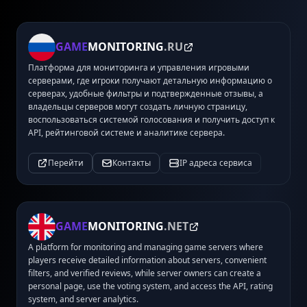
GAME
MONITORING
.RU
Платформа для мониторинга и управления игровыми
серверами, где игроки получают детальную информацию о
серверах, удобные фильтры и подтвержденные отзывы, а
владельцы серверов могут создать личную страницу,
воспользоваться системой голосования и получить доступ к
API, рейтинговой системе и аналитике сервера.
Перейти
Контакты
IP адреса сервиса
GAME
MONITORING
.NET
A platform for monitoring and managing game servers where
players receive detailed information about servers, convenient
filters, and verified reviews, while server owners can create a
personal page, use the voting system, and access the API, rating
system, and server analytics.