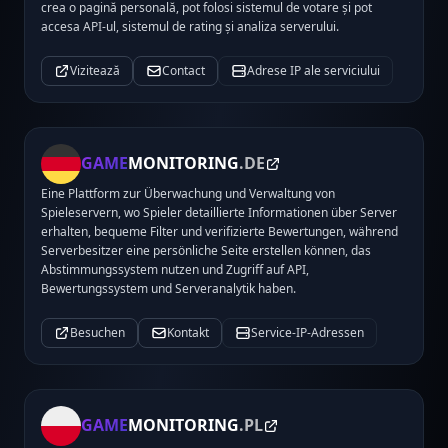
crea o pagină personală, pot folosi sistemul de votare și pot
accesa API-ul, sistemul de rating și analiza serverului.
Vizitează
Contact
Adrese IP ale serviciului
GAME
MONITORING
.DE
Eine Plattform zur Überwachung und Verwaltung von
Spieleservern, wo Spieler detaillierte Informationen über Server
erhalten, bequeme Filter und verifizierte Bewertungen, während
Serverbesitzer eine persönliche Seite erstellen können, das
Abstimmungssystem nutzen und Zugriff auf API,
Bewertungssystem und Serveranalytik haben.
Besuchen
Kontakt
Service-IP-Adressen
GAME
MONITORING
.PL