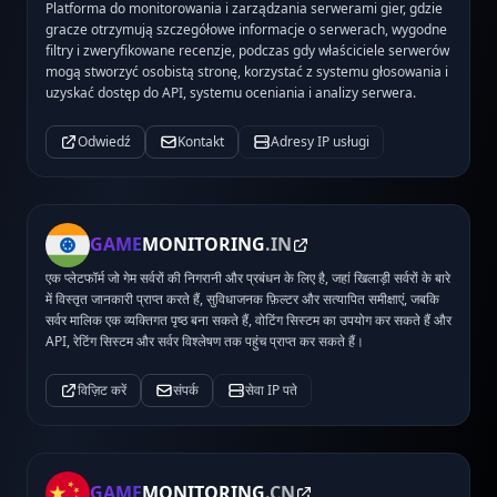
Platforma do monitorowania i zarządzania serwerami gier, gdzie
gracze otrzymują szczegółowe informacje o serwerach, wygodne
filtry i zweryfikowane recenzje, podczas gdy właściciele serwerów
mogą stworzyć osobistą stronę, korzystać z systemu głosowania i
uzyskać dostęp do API, systemu oceniania i analizy serwera.
Odwiedź
Kontakt
Adresy IP usługi
GAME
MONITORING
.IN
एक प्लेटफॉर्म जो गेम सर्वरों की निगरानी और प्रबंधन के लिए है, जहां खिलाड़ी सर्वरों के बारे
में विस्तृत जानकारी प्राप्त करते हैं, सुविधाजनक फ़िल्टर और सत्यापित समीक्षाएं, जबकि
सर्वर मालिक एक व्यक्तिगत पृष्ठ बना सकते हैं, वोटिंग सिस्टम का उपयोग कर सकते हैं और
API, रेटिंग सिस्टम और सर्वर विश्लेषण तक पहुंच प्राप्त कर सकते हैं।
विज़िट करें
संपर्क
सेवा IP पते
GAME
MONITORING
.CN