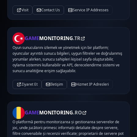
Visit
Contact Us
Service IP Addresses
GAME
MONITORING
.TR
Oyun sunucularını izlemek ve yönetmek için bir platform;
oyuncular ayrıntılı sunucu bilgileri, uygun filtreler ve doğrulanmış
yorumlar alırken, sunucu sahipleri kişisel sayfa oluşturabilir,
oylama sistemini kullanabilir ve API, derecelendirme sistemi ve
sunucu analitiğine erişim sağlayabilir.
Ziyaret Et
İletişim
Hizmet IP Adresleri
GAME
MONITORING
.RO
O platformă pentru monitorizarea și gestionarea serverelor de
joc, unde jucătorii primesc informații detaliate despre servere,
filtre convenabile și recenzii verificate; proprietarii de servere pot