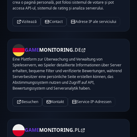
crea o pagină personală, pot folosi sistemul de votare și pot
accesa API-ul, sistemul de rating și analiza serverului.
Vizitează
Contact
Adrese IP ale serviciului
GAME
MONITORING
.DE
Eine Plattform zur Überwachung und Verwaltung von
Spieleservern, wo Spieler detaillierte Informationen über Server
erhalten, bequeme Filter und verifizierte Bewertungen, während
Serverbesitzer eine persönliche Seite erstellen können, das
Abstimmungssystem nutzen und Zugriff auf API,
Bewertungssystem und Serveranalytik haben.
Besuchen
Kontakt
Service-IP-Adressen
GAME
MONITORING
.PL