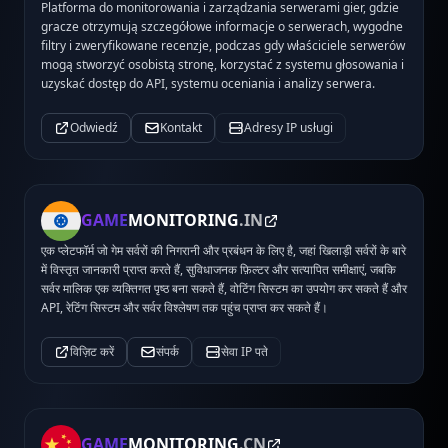
Platforma do monitorowania i zarządzania serwerami gier, gdzie
gracze otrzymują szczegółowe informacje o serwerach, wygodne
filtry i zweryfikowane recenzje, podczas gdy właściciele serwerów
mogą stworzyć osobistą stronę, korzystać z systemu głosowania i
uzyskać dostęp do API, systemu oceniania i analizy serwera.
Odwiedź
Kontakt
Adresy IP usługi
GAME
MONITORING
.IN
एक प्लेटफॉर्म जो गेम सर्वरों की निगरानी और प्रबंधन के लिए है, जहां खिलाड़ी सर्वरों के बारे
में विस्तृत जानकारी प्राप्त करते हैं, सुविधाजनक फ़िल्टर और सत्यापित समीक्षाएं, जबकि
सर्वर मालिक एक व्यक्तिगत पृष्ठ बना सकते हैं, वोटिंग सिस्टम का उपयोग कर सकते हैं और
API, रेटिंग सिस्टम और सर्वर विश्लेषण तक पहुंच प्राप्त कर सकते हैं।
विज़िट करें
संपर्क
सेवा IP पते
GAME
MONITORING
.CN