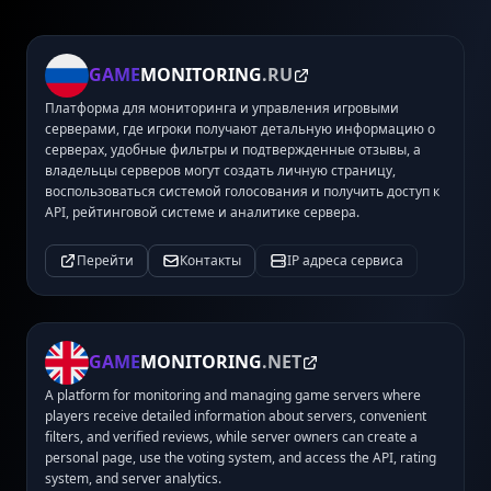
GAME
MONITORING
.RU
Платформа для мониторинга и управления игровыми
серверами, где игроки получают детальную информацию о
серверах, удобные фильтры и подтвержденные отзывы, а
владельцы серверов могут создать личную страницу,
воспользоваться системой голосования и получить доступ к
API, рейтинговой системе и аналитике сервера.
Перейти
Контакты
IP адреса сервиса
GAME
MONITORING
.NET
A platform for monitoring and managing game servers where
players receive detailed information about servers, convenient
filters, and verified reviews, while server owners can create a
personal page, use the voting system, and access the API, rating
system, and server analytics.