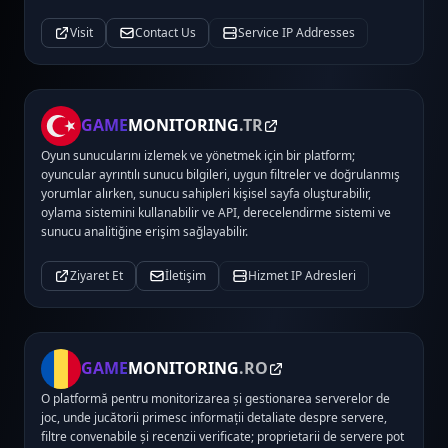
Visit
Contact Us
Service IP Addresses
GAME
MONITORING
.TR
Oyun sunucularını izlemek ve yönetmek için bir platform;
oyuncular ayrıntılı sunucu bilgileri, uygun filtreler ve doğrulanmış
yorumlar alırken, sunucu sahipleri kişisel sayfa oluşturabilir,
oylama sistemini kullanabilir ve API, derecelendirme sistemi ve
sunucu analitiğine erişim sağlayabilir.
Ziyaret Et
İletişim
Hizmet IP Adresleri
GAME
MONITORING
.RO
O platformă pentru monitorizarea și gestionarea serverelor de
joc, unde jucătorii primesc informații detaliate despre servere,
filtre convenabile și recenzii verificate; proprietarii de servere pot