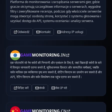
Platforma do monitorowania i zarządzania serwerami gier, gdzie
gracze otrzymują szczegółowe informacje o serwerach, wygodne
filtry i zweryfikowane recenzje, podczas gdy właściciele serwerów
mogą stworzyć osobistą stronę, korzystać z systemu głosowania i
uzyskać dostęp do API, systemu oceniania i analizy serwera.
Odwiedź
Kontakt
Adresy IP usługi
GAME
MONITORING
.IN
एक प्लेटफॉर्म जो गेम सर्वरों की निगरानी और प्रबंधन के लिए है, जहां खिलाड़ी सर्वरों के बारे
में विस्तृत जानकारी प्राप्त करते हैं, सुविधाजनक फ़िल्टर और सत्यापित समीक्षाएं, जबकि
सर्वर मालिक एक व्यक्तिगत पृष्ठ बना सकते हैं, वोटिंग सिस्टम का उपयोग कर सकते हैं और
API, रेटिंग सिस्टम और सर्वर विश्लेषण तक पहुंच प्राप्त कर सकते हैं।
विज़िट करें
संपर्क
सेवा IP पते
GAME
MONITORING
.CN