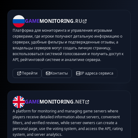
GAME
MONITORING
.RU
Платформа для мониторинга и управления игровыми
серверами, где игроки получают детальную информацию о
серверах, удобные фильтры и подтвержденные отзывы, а
владельцы серверов могут создать личную страницу,
воспользоваться системой голосования и получить доступ к
API, рейтинговой системе и аналитике сервера.
Перейти
Контакты
IP адреса сервиса
GAME
MONITORING
.NET
A platform for monitoring and managing game servers where
players receive detailed information about servers, convenient
filters, and verified reviews, while server owners can create a
personal page, use the voting system, and access the API, rating
system, and server analytics.