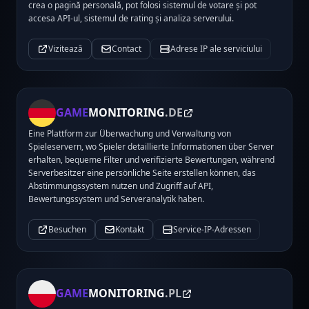
crea o pagină personală, pot folosi sistemul de votare și pot
accesa API-ul, sistemul de rating și analiza serverului.
Vizitează
Contact
Adrese IP ale serviciului
GAME
MONITORING
.DE
Eine Plattform zur Überwachung und Verwaltung von
Spieleservern, wo Spieler detaillierte Informationen über Server
erhalten, bequeme Filter und verifizierte Bewertungen, während
Serverbesitzer eine persönliche Seite erstellen können, das
Abstimmungssystem nutzen und Zugriff auf API,
Bewertungssystem und Serveranalytik haben.
Besuchen
Kontakt
Service-IP-Adressen
GAME
MONITORING
.PL