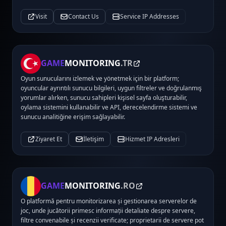
Visit
Contact Us
Service IP Addresses
GAME
MONITORING
.TR
Oyun sunucularını izlemek ve yönetmek için bir platform;
oyuncular ayrıntılı sunucu bilgileri, uygun filtreler ve doğrulanmış
yorumlar alırken, sunucu sahipleri kişisel sayfa oluşturabilir,
oylama sistemini kullanabilir ve API, derecelendirme sistemi ve
sunucu analitiğine erişim sağlayabilir.
Ziyaret Et
İletişim
Hizmet IP Adresleri
GAME
MONITORING
.RO
O platformă pentru monitorizarea și gestionarea serverelor de
joc, unde jucătorii primesc informații detaliate despre servere,
filtre convenabile și recenzii verificate; proprietarii de servere pot