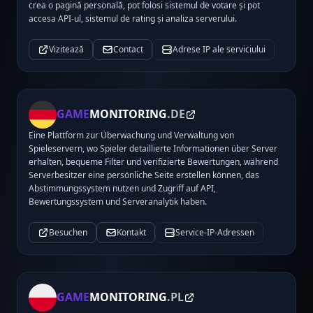
crea o pagină personală, pot folosi sistemul de votare și pot
accesa API-ul, sistemul de rating și analiza serverului.
Vizitează
Contact
Adrese IP ale serviciului
GAME
MONITORING
.DE
Eine Plattform zur Überwachung und Verwaltung von
Spieleservern, wo Spieler detaillierte Informationen über Server
erhalten, bequeme Filter und verifizierte Bewertungen, während
Serverbesitzer eine persönliche Seite erstellen können, das
Abstimmungssystem nutzen und Zugriff auf API,
Bewertungssystem und Serveranalytik haben.
Besuchen
Kontakt
Service-IP-Adressen
GAME
MONITORING
.PL