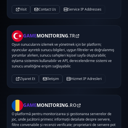
Visit
Contact Us
Service IP Addresses
GAME
MONITORING
.TR
Oyun sunucularını izlemek ve yönetmek için bir platform;
oyuncular ayrıntılı sunucu bilgileri, uygun filtreler ve doğrulanmış
yorumlar alırken, sunucu sahipleri kişisel sayfa oluşturabilir,
oylama sistemini kullanabilir ve API, derecelendirme sistemi ve
sunucu analitiğine erişim sağlayabilir.
Ziyaret Et
İletişim
Hizmet IP Adresleri
GAME
MONITORING
.RO
O platformă pentru monitorizarea și gestionarea serverelor de
joc, unde jucătorii primesc informații detaliate despre servere,
filtre convenabile și recenzii verificate; proprietarii de servere pot