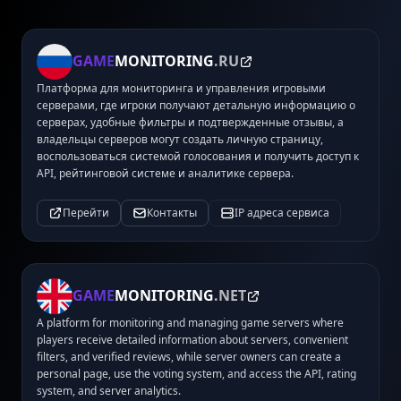
GAME
MONITORING
.RU
Платформа для мониторинга и управления игровыми
серверами, где игроки получают детальную информацию о
серверах, удобные фильтры и подтвержденные отзывы, а
владельцы серверов могут создать личную страницу,
воспользоваться системой голосования и получить доступ к
API, рейтинговой системе и аналитике сервера.
Перейти
Контакты
IP адреса сервиса
GAME
MONITORING
.NET
A platform for monitoring and managing game servers where
players receive detailed information about servers, convenient
filters, and verified reviews, while server owners can create a
personal page, use the voting system, and access the API, rating
system, and server analytics.