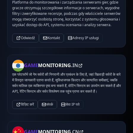
Platforma do monitorowania i zarządzania serwerami gier, gdzie
gracze otrzymują szczegółowe informacje o serwerach, wygodne
filtry i zweryfikowane recenzje, podczas gdy właściciele serwerów
mogą stworzyć osobistą stronę, korzystać z systemu głosowania i
uzyskać dostęp do API, systemu oceniania i analizy serwera.
Odwiedź
Kontakt
Adresy IP usługi
GAME
MONITORING
.IN
एक प्लेटफॉर्म जो गेम सर्वरों की निगरानी और प्रबंधन के लिए है, जहां खिलाड़ी सर्वरों के बारे
में विस्तृत जानकारी प्राप्त करते हैं, सुविधाजनक फ़िल्टर और सत्यापित समीक्षाएं, जबकि
सर्वर मालिक एक व्यक्तिगत पृष्ठ बना सकते हैं, वोटिंग सिस्टम का उपयोग कर सकते हैं और
API, रेटिंग सिस्टम और सर्वर विश्लेषण तक पहुंच प्राप्त कर सकते हैं।
विज़िट करें
संपर्क
सेवा IP पते
GAME
MONITORING
.CN