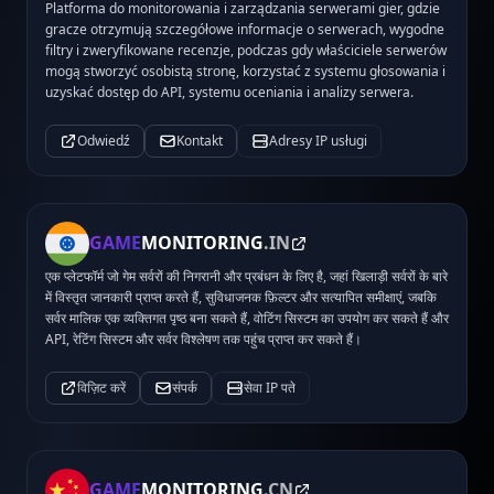
Platforma do monitorowania i zarządzania serwerami gier, gdzie
gracze otrzymują szczegółowe informacje o serwerach, wygodne
filtry i zweryfikowane recenzje, podczas gdy właściciele serwerów
mogą stworzyć osobistą stronę, korzystać z systemu głosowania i
uzyskać dostęp do API, systemu oceniania i analizy serwera.
Odwiedź
Kontakt
Adresy IP usługi
GAME
MONITORING
.IN
एक प्लेटफॉर्म जो गेम सर्वरों की निगरानी और प्रबंधन के लिए है, जहां खिलाड़ी सर्वरों के बारे
में विस्तृत जानकारी प्राप्त करते हैं, सुविधाजनक फ़िल्टर और सत्यापित समीक्षाएं, जबकि
सर्वर मालिक एक व्यक्तिगत पृष्ठ बना सकते हैं, वोटिंग सिस्टम का उपयोग कर सकते हैं और
API, रेटिंग सिस्टम और सर्वर विश्लेषण तक पहुंच प्राप्त कर सकते हैं।
विज़िट करें
संपर्क
सेवा IP पते
GAME
MONITORING
.CN