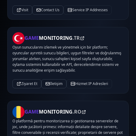
Visit
Contact Us
Service IP Addresses
GAME
MONITORING
.TR
Oyun sunucularını izlemek ve yönetmek için bir platform;
oyuncular ayrıntılı sunucu bilgileri, uygun filtreler ve doğrulanmış
yorumlar alırken, sunucu sahipleri kişisel sayfa oluşturabilir,
oylama sistemini kullanabilir ve API, derecelendirme sistemi ve
sunucu analitiğine erişim sağlayabilir.
Ziyaret Et
İletişim
Hizmet IP Adresleri
GAME
MONITORING
.RO
O platformă pentru monitorizarea și gestionarea serverelor de
joc, unde jucătorii primesc informații detaliate despre servere,
filtre convenabile și recenzii verificate; proprietarii de servere pot