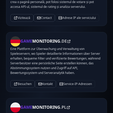
crea o pagină personală, pot folosi sistemul de votare și pot
accesa API-ul, sistemul de rating și analiza serverului.
Vizitează
Contact
Adrese IP ale serviciului
GAME
MONITORING
.DE
Eine Plattform zur Überwachung und Verwaltung von
Spieleservern, wo Spieler detaillierte Informationen über Server
erhalten, bequeme Filter und verifizierte Bewertungen, während
Serverbesitzer eine persönliche Seite erstellen können, das
Abstimmungssystem nutzen und Zugriff auf API,
Bewertungssystem und Serveranalytik haben.
Besuchen
Kontakt
Service-IP-Adressen
GAME
MONITORING
.PL