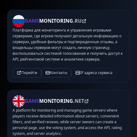
GAME
MONITORING
.RU
Платформа для мониторинга и управления игровыми
серверами, где игроки получают детальную информацию о
серверах, удобные фильтры и подтвержденные отзывы, а
владельцы серверов могут создать личную страницу,
воспользоваться системой голосования и получить доступ к
API, рейтинговой системе и аналитике сервера.
Перейти
Контакты
IP адреса сервиса
GAME
MONITORING
.NET
A platform for monitoring and managing game servers where
players receive detailed information about servers, convenient
filters, and verified reviews, while server owners can create a
personal page, use the voting system, and access the API, rating
system, and server analytics.