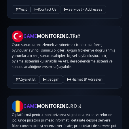
Visit
Contact Us
Service IP Addresses
GAME
MONITORING
.TR
Oyun sunucularını izlemek ve yönetmek için bir platform;
oyuncular ayrıntılı sunucu bilgileri, uygun filtreler ve doğrulanmış
yorumlar alırken, sunucu sahipleri kişisel sayfa oluşturabilir,
oylama sistemini kullanabilir ve API, derecelendirme sistemi ve
sunucu analitiğine erişim sağlayabilir.
Ziyaret Et
İletişim
Hizmet IP Adresleri
GAME
MONITORING
.RO
O platformă pentru monitorizarea și gestionarea serverelor de
joc, unde jucătorii primesc informații detaliate despre servere,
filtre convenabile și recenzii verificate; proprietarii de servere pot