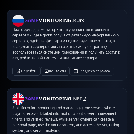
GAME
MONITORING
.RU
Платформа для мониторинга и управления игровыми
серверами, где игроки получают детальную информацию о
серверах, удобные фильтры и подтвержденные отзывы, а
владельцы серверов могут создать личную страницу,
воспользоваться системой голосования и получить доступ к
API, рейтинговой системе и аналитике сервера.
Перейти
Контакты
IP адреса сервиса
GAME
MONITORING
.NET
A platform for monitoring and managing game servers where
players receive detailed information about servers, convenient
filters, and verified reviews, while server owners can create a
personal page, use the voting system, and access the API, rating
system, and server analytics.