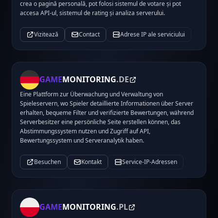
crea o pagină personală, pot folosi sistemul de votare și pot
accesa API-ul, sistemul de rating și analiza serverului.
Vizitează
Contact
Adrese IP ale serviciului
GAME
MONITORING
.DE
Eine Plattform zur Überwachung und Verwaltung von
Spieleservern, wo Spieler detaillierte Informationen über Server
erhalten, bequeme Filter und verifizierte Bewertungen, während
Serverbesitzer eine persönliche Seite erstellen können, das
Abstimmungssystem nutzen und Zugriff auf API,
Bewertungssystem und Serveranalytik haben.
Besuchen
Kontakt
Service-IP-Adressen
GAME
MONITORING
.PL