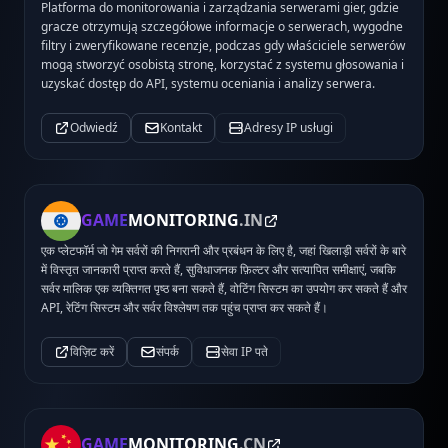
Platforma do monitorowania i zarządzania serwerami gier, gdzie
gracze otrzymują szczegółowe informacje o serwerach, wygodne
filtry i zweryfikowane recenzje, podczas gdy właściciele serwerów
mogą stworzyć osobistą stronę, korzystać z systemu głosowania i
uzyskać dostęp do API, systemu oceniania i analizy serwera.
Odwiedź
Kontakt
Adresy IP usługi
GAME
MONITORING
.IN
एक प्लेटफॉर्म जो गेम सर्वरों की निगरानी और प्रबंधन के लिए है, जहां खिलाड़ी सर्वरों के बारे
में विस्तृत जानकारी प्राप्त करते हैं, सुविधाजनक फ़िल्टर और सत्यापित समीक्षाएं, जबकि
सर्वर मालिक एक व्यक्तिगत पृष्ठ बना सकते हैं, वोटिंग सिस्टम का उपयोग कर सकते हैं और
API, रेटिंग सिस्टम और सर्वर विश्लेषण तक पहुंच प्राप्त कर सकते हैं।
विज़िट करें
संपर्क
सेवा IP पते
GAME
MONITORING
.CN