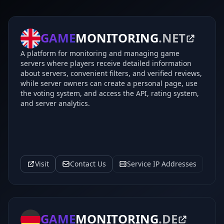
GAME
MONITORING
.NET
A platform for monitoring and managing game
servers where players receive detailed information
about servers, convenient filters, and verified reviews,
while server owners can create a personal page, use
the voting system, and access the API, rating system,
and server analytics.
Visit
Contact Us
Service IP Addresses
GAME
MONITORING
.DE