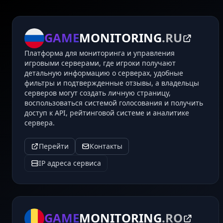
GAME
MONITORING
.RU
Платформа для мониторинга и управления
игровыми серверами, где игроки получают
детальную информацию о серверах, удобные
фильтры и подтвержденные отзывы, а владельцы
серверов могут создать личную страницу,
воспользоваться системой голосования и получить
доступ к API, рейтинговой системе и аналитике
сервера.
Перейти
Контакты
IP адреса сервиса
GAME
MONITORING
.RO