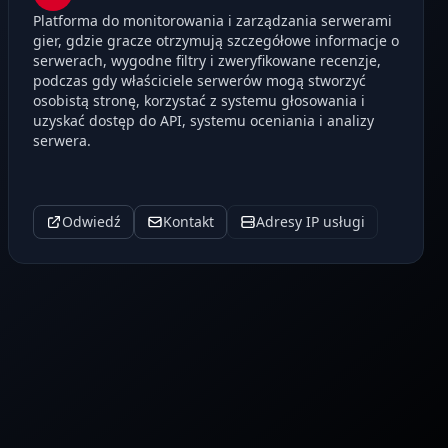
Platforma do monitorowania i zarządzania serwerami
gier, gdzie gracze otrzymują szczegółowe informacje o
serwerach, wygodne filtry i zweryfikowane recenzje,
podczas gdy właściciele serwerów mogą stworzyć
osobistą stronę, korzystać z systemu głosowania i
uzyskać dostęp do API, systemu oceniania i analizy
serwera.
Odwiedź
Kontakt
Adresy IP usługi