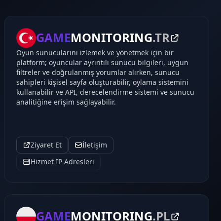
GAME
MONITORING
.TR
Oyun sunucularını izlemek ve yönetmek için bir
platform; oyuncular ayrıntılı sunucu bilgileri, uygun
filtreler ve doğrulanmış yorumlar alırken, sunucu
sahipleri kişisel sayfa oluşturabilir, oylama sistemini
kullanabilir ve API, derecelendirme sistemi ve sunucu
analitiğine erişim sağlayabilir.
Ziyaret Et
İletişim
Hizmet IP Adresleri
GAME
MONITORING
.PL