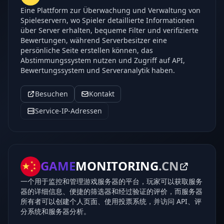
Eine Plattform zur Überwachung und Verwaltung von
Spieleservern, wo Spieler detaillierte Informationen
über Server erhalten, bequeme Filter und verifizierte
Bewertungen, während Serverbesitzer eine
persönliche Seite erstellen können, das
Abstimmungssystem nutzen und Zugriff auf API,
Bewertungssystem und Serveranalytik haben.
Besuchen
Kontakt
Service-IP-Adressen
GAME
MONITORING
.CN
一个用于监控和管理游戏服务器的平台，玩家可以获取服务
器的详细信息、便捷的筛选器和经过验证的评价，而服务器
所有者可以创建个人页面、使用投票系统，并访问 API、评
分系统和服务器分析。