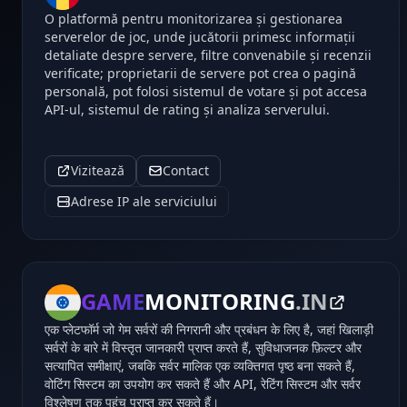
O platformă pentru monitorizarea și gestionarea
serverelor de joc, unde jucătorii primesc informații
detaliate despre servere, filtre convenabile și recenzii
verificate; proprietarii de servere pot crea o pagină
personală, pot folosi sistemul de votare și pot accesa
API-ul, sistemul de rating și analiza serverului.
Vizitează
Contact
Adrese IP ale serviciului
GAME
MONITORING
.IN
एक प्लेटफॉर्म जो गेम सर्वरों की निगरानी और प्रबंधन के लिए है, जहां खिलाड़ी
सर्वरों के बारे में विस्तृत जानकारी प्राप्त करते हैं, सुविधाजनक फ़िल्टर और
सत्यापित समीक्षाएं, जबकि सर्वर मालिक एक व्यक्तिगत पृष्ठ बना सकते हैं,
वोटिंग सिस्टम का उपयोग कर सकते हैं और API, रेटिंग सिस्टम और सर्वर
विश्लेषण तक पहुंच प्राप्त कर सकते हैं।