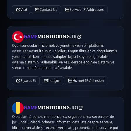
Visit
Contact Us
Service IP Addresses
GAME
MONITORING
.TR
Oyun sunucularını izlemek ve yönetmek için bir platform;
oyuncular ayrıntılı sunucu bilgileri, uygun filtreler ve doğrulanmış
yorumlar alırken, sunucu sahipleri kişisel sayfa oluşturabilir,
oylama sistemini kullanabilir ve API, derecelendirme sistemi ve
sunucu analitiğine erişim sağlayabilir.
Ziyaret Et
İletişim
Hizmet IP Adresleri
GAME
MONITORING
.RO
O platformă pentru monitorizarea și gestionarea serverelor de
joc, unde jucătorii primesc informații detaliate despre servere,
filtre convenabile și recenzii verificate; proprietarii de servere pot