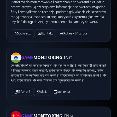
Platforma do monitorowania i zarządzania serwerami gier, gdzie
gracze otrzymują szczegółowe informacje o serwerach, wygodne
filtry i zweryfikowane recenzje, podczas gdy właściciele serwerów
mogą stworzyć osobistą stronę, korzystać z systemu głosowania i
uzyskać dostęp do API, systemu oceniania i analizy serwera.
Odwiedź
Kontakt
Adresy IP usługi
GAME
MONITORING
.IN
एक प्लेटफॉर्म जो गेम सर्वरों की निगरानी और प्रबंधन के लिए है, जहां खिलाड़ी सर्वरों के बारे
में विस्तृत जानकारी प्राप्त करते हैं, सुविधाजनक फ़िल्टर और सत्यापित समीक्षाएं, जबकि
सर्वर मालिक एक व्यक्तिगत पृष्ठ बना सकते हैं, वोटिंग सिस्टम का उपयोग कर सकते हैं और
API, रेटिंग सिस्टम और सर्वर विश्लेषण तक पहुंच प्राप्त कर सकते हैं।
विज़िट करें
संपर्क
सेवा IP पते
GAME
MONITORING
.CN