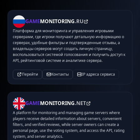
GAME
MONITORING
.RU
Платформа для мониторинга и управления игровыми
серверами, где игроки получают детальную информацию о
серверах, удобные фильтры и подтвержденные отзывы, а
владельцы серверов могут создать личную страницу,
воспользоваться системой голосования и получить доступ к
API, рейтинговой системе и аналитике сервера.
Перейти
Контакты
IP адреса сервиса
GAME
MONITORING
.NET
A platform for monitoring and managing game servers where
players receive detailed information about servers, convenient
filters, and verified reviews, while server owners can create a
personal page, use the voting system, and access the API, rating
system, and server analytics.