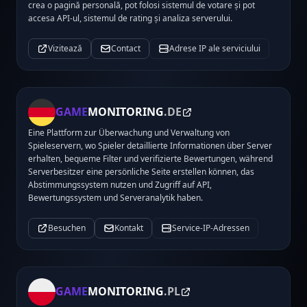
crea o pagină personală, pot folosi sistemul de votare și pot
accesa API-ul, sistemul de rating și analiza serverului.
Vizitează
Contact
Adrese IP ale serviciului
GAME
MONITORING
.DE
Eine Plattform zur Überwachung und Verwaltung von
Spieleservern, wo Spieler detaillierte Informationen über Server
erhalten, bequeme Filter und verifizierte Bewertungen, während
Serverbesitzer eine persönliche Seite erstellen können, das
Abstimmungssystem nutzen und Zugriff auf API,
Bewertungssystem und Serveranalytik haben.
Besuchen
Kontakt
Service-IP-Adressen
GAME
MONITORING
.PL