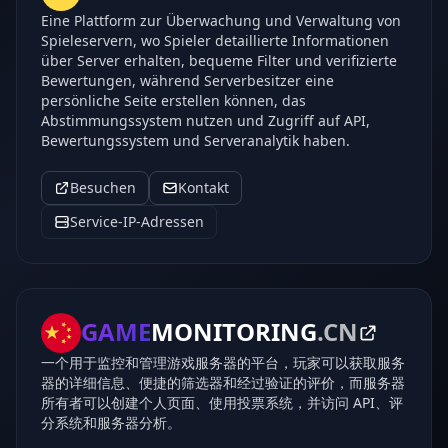
Eine Plattform zur Überwachung und Verwaltung von
Spieleservern, wo Spieler detaillierte Informationen
über Server erhalten, bequeme Filter und verifizierte
Bewertungen, während Serverbesitzer eine
persönliche Seite erstellen können, das
Abstimmungssystem nutzen und Zugriff auf API,
Bewertungssystem und Serveranalytik haben.
Besuchen
Kontakt
Service-IP-Adressen
GAME
MONITORING
.CN
一个用于监控和管理游戏服务器的平台，玩家可以获取服务
器的详细信息、便捷的筛选器和经过验证的评价，而服务器
所有者可以创建个人页面、使用投票系统，并访问 API、评
分系统和服务器分析。