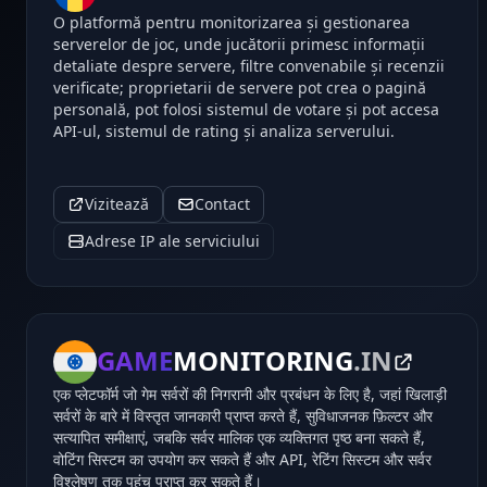
O platformă pentru monitorizarea și gestionarea
serverelor de joc, unde jucătorii primesc informații
detaliate despre servere, filtre convenabile și recenzii
verificate; proprietarii de servere pot crea o pagină
personală, pot folosi sistemul de votare și pot accesa
API-ul, sistemul de rating și analiza serverului.
Vizitează
Contact
Adrese IP ale serviciului
GAME
MONITORING
.IN
एक प्लेटफॉर्म जो गेम सर्वरों की निगरानी और प्रबंधन के लिए है, जहां खिलाड़ी
सर्वरों के बारे में विस्तृत जानकारी प्राप्त करते हैं, सुविधाजनक फ़िल्टर और
सत्यापित समीक्षाएं, जबकि सर्वर मालिक एक व्यक्तिगत पृष्ठ बना सकते हैं,
वोटिंग सिस्टम का उपयोग कर सकते हैं और API, रेटिंग सिस्टम और सर्वर
विश्लेषण तक पहुंच प्राप्त कर सकते हैं।