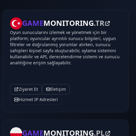
GAME
MONITORING
.TR
Oyun sunucularını izlemek ve yönetmek için bir
platform; oyuncular ayrıntılı sunucu bilgileri, uygun
filtreler ve doğrulanmış yorumlar alırken, sunucu
sahipleri kişisel sayfa oluşturabilir, oylama sistemini
kullanabilir ve API, derecelendirme sistemi ve sunucu
analitiğine erişim sağlayabilir.
Ziyaret Et
İletişim
Hizmet IP Adresleri
GAME
MONITORING
.PL