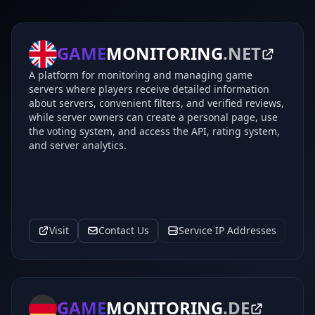
GAME
MONITORING
.NET
A platform for monitoring and managing game
servers where players receive detailed information
about servers, convenient filters, and verified reviews,
while server owners can create a personal page, use
the voting system, and access the API, rating system,
and server analytics.
Visit
Contact Us
Service IP Addresses
GAME
MONITORING
.DE