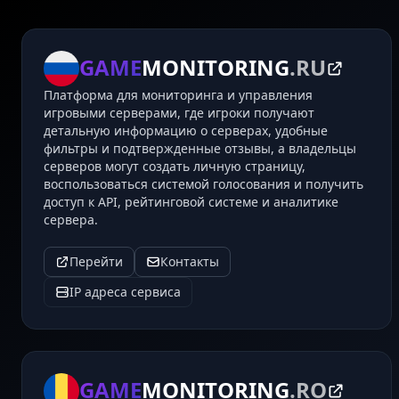
GAME
MONITORING
.RU
Платформа для мониторинга и управления
игровыми серверами, где игроки получают
детальную информацию о серверах, удобные
фильтры и подтвержденные отзывы, а владельцы
серверов могут создать личную страницу,
воспользоваться системой голосования и получить
доступ к API, рейтинговой системе и аналитике
сервера.
Перейти
Контакты
IP адреса сервиса
GAME
MONITORING
.RO