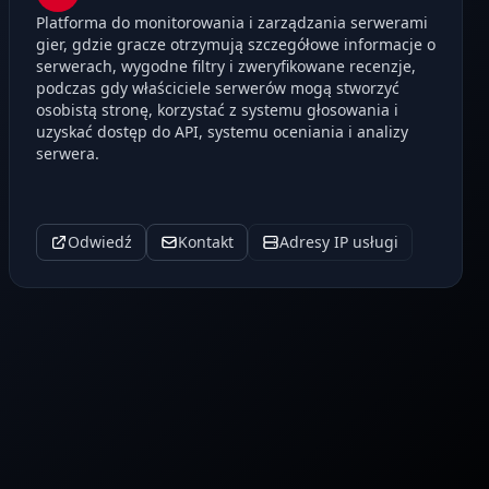
Platforma do monitorowania i zarządzania serwerami
gier, gdzie gracze otrzymują szczegółowe informacje o
serwerach, wygodne filtry i zweryfikowane recenzje,
podczas gdy właściciele serwerów mogą stworzyć
osobistą stronę, korzystać z systemu głosowania i
uzyskać dostęp do API, systemu oceniania i analizy
serwera.
Odwiedź
Kontakt
Adresy IP usługi