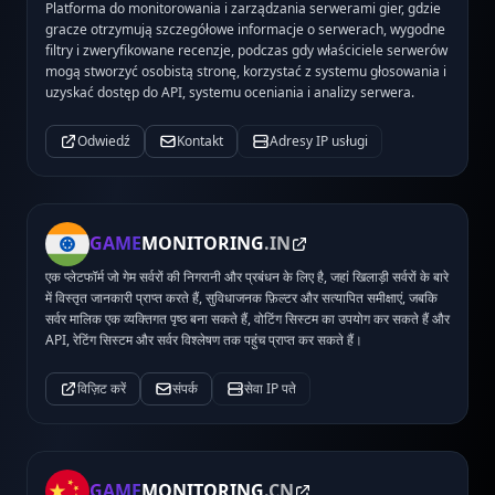
Platforma do monitorowania i zarządzania serwerami gier, gdzie
gracze otrzymują szczegółowe informacje o serwerach, wygodne
filtry i zweryfikowane recenzje, podczas gdy właściciele serwerów
mogą stworzyć osobistą stronę, korzystać z systemu głosowania i
uzyskać dostęp do API, systemu oceniania i analizy serwera.
Odwiedź
Kontakt
Adresy IP usługi
GAME
MONITORING
.IN
एक प्लेटफॉर्म जो गेम सर्वरों की निगरानी और प्रबंधन के लिए है, जहां खिलाड़ी सर्वरों के बारे
में विस्तृत जानकारी प्राप्त करते हैं, सुविधाजनक फ़िल्टर और सत्यापित समीक्षाएं, जबकि
सर्वर मालिक एक व्यक्तिगत पृष्ठ बना सकते हैं, वोटिंग सिस्टम का उपयोग कर सकते हैं और
API, रेटिंग सिस्टम और सर्वर विश्लेषण तक पहुंच प्राप्त कर सकते हैं।
विज़िट करें
संपर्क
सेवा IP पते
GAME
MONITORING
.CN