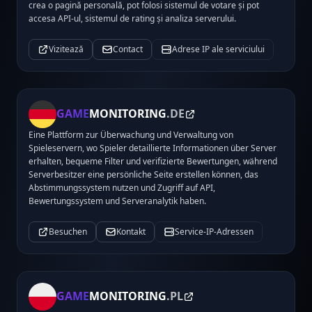
crea o pagină personală, pot folosi sistemul de votare și pot
accesa API-ul, sistemul de rating și analiza serverului.
Vizitează
Contact
Adrese IP ale serviciului
GAME
MONITORING
.DE
Eine Plattform zur Überwachung und Verwaltung von
Spieleservern, wo Spieler detaillierte Informationen über Server
erhalten, bequeme Filter und verifizierte Bewertungen, während
Serverbesitzer eine persönliche Seite erstellen können, das
Abstimmungssystem nutzen und Zugriff auf API,
Bewertungssystem und Serveranalytik haben.
Besuchen
Kontakt
Service-IP-Adressen
GAME
MONITORING
.PL