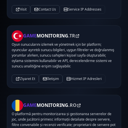
Visit
Contact Us
Service IP Addresses
GAME
MONITORING
.TR
Oyun sunucularını izlemek ve yönetmek için bir platform;
oyuncular ayrıntılı sunucu bilgileri, uygun filtreler ve doğrulanmış
yorumlar alırken, sunucu sahipleri kişisel sayfa oluşturabilir,
oylama sistemini kullanabilir ve API, derecelendirme sistemi ve
sunucu analitiğine erişim sağlayabilir.
Ziyaret Et
İletişim
Hizmet IP Adresleri
GAME
MONITORING
.RO
O platformă pentru monitorizarea și gestionarea serverelor de
joc, unde jucătorii primesc informații detaliate despre servere,
filtre convenabile și recenzii verificate; proprietarii de servere pot