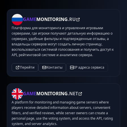
GAME
MONITORING
.RU
Платформа для мониторинга и управления игровыми
серверами, где игроки получают детальную информацию о
серверах, удобные фильтры и подтвержденные отзывы, а
владельцы серверов могут создать личную страницу,
воспользоваться системой голосования и получить доступ к
API, рейтинговой системе и аналитике сервера.
Перейти
Контакты
IP адреса сервиса
GAME
MONITORING
.NET
A platform for monitoring and managing game servers where
players receive detailed information about servers, convenient
filters, and verified reviews, while server owners can create a
personal page, use the voting system, and access the API, rating
system, and server analytics.