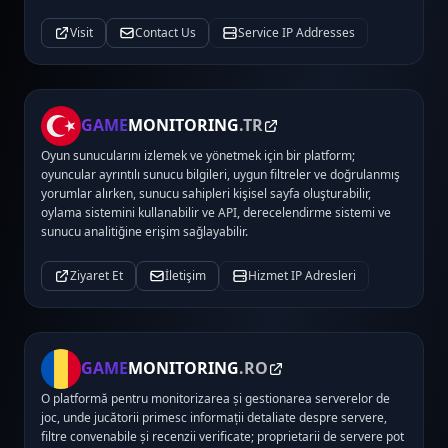
Visit
Contact Us
Service IP Addresses
GAME
MONITORING
.TR
Oyun sunucularını izlemek ve yönetmek için bir platform;
oyuncular ayrıntılı sunucu bilgileri, uygun filtreler ve doğrulanmış
yorumlar alırken, sunucu sahipleri kişisel sayfa oluşturabilir,
oylama sistemini kullanabilir ve API, derecelendirme sistemi ve
sunucu analitiğine erişim sağlayabilir.
Ziyaret Et
İletişim
Hizmet IP Adresleri
GAME
MONITORING
.RO
O platformă pentru monitorizarea și gestionarea serverelor de
joc, unde jucătorii primesc informații detaliate despre servere,
filtre convenabile și recenzii verificate; proprietarii de servere pot