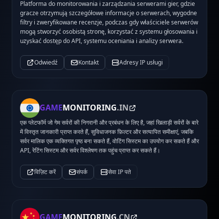
Platforma do monitorowania i zarządzania serwerami gier, gdzie
gracze otrzymują szczegółowe informacje o serwerach, wygodne
filtry i zweryfikowane recenzje, podczas gdy właściciele serwerów
mogą stworzyć osobistą stronę, korzystać z systemu głosowania i
uzyskać dostęp do API, systemu oceniania i analizy serwera.
Odwiedź
Kontakt
Adresy IP usługi
GAME
MONITORING
.IN
एक प्लेटफॉर्म जो गेम सर्वरों की निगरानी और प्रबंधन के लिए है, जहां खिलाड़ी सर्वरों के बारे
में विस्तृत जानकारी प्राप्त करते हैं, सुविधाजनक फ़िल्टर और सत्यापित समीक्षाएं, जबकि
सर्वर मालिक एक व्यक्तिगत पृष्ठ बना सकते हैं, वोटिंग सिस्टम का उपयोग कर सकते हैं और
API, रेटिंग सिस्टम और सर्वर विश्लेषण तक पहुंच प्राप्त कर सकते हैं।
विज़िट करें
संपर्क
सेवा IP पते
GAME
MONITORING
.CN