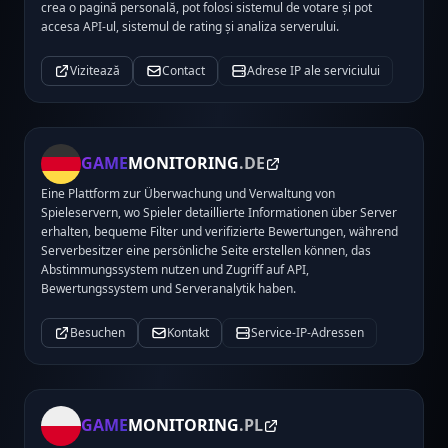
crea o pagină personală, pot folosi sistemul de votare și pot
accesa API-ul, sistemul de rating și analiza serverului.
Vizitează
Contact
Adrese IP ale serviciului
GAME
MONITORING
.DE
Eine Plattform zur Überwachung und Verwaltung von
Spieleservern, wo Spieler detaillierte Informationen über Server
erhalten, bequeme Filter und verifizierte Bewertungen, während
Serverbesitzer eine persönliche Seite erstellen können, das
Abstimmungssystem nutzen und Zugriff auf API,
Bewertungssystem und Serveranalytik haben.
Besuchen
Kontakt
Service-IP-Adressen
GAME
MONITORING
.PL