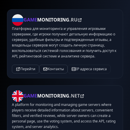
GAME
MONITORING
.RU
Платформа для мониторинга и управления игровыми
серверами, где игроки получают детальную информацию о
серверах, удобные фильтры и подтвержденные отзывы, а
владельцы серверов могут создать личную страницу,
воспользоваться системой голосования и получить доступ к
API, рейтинговой системе и аналитике сервера.
Перейти
Контакты
IP адреса сервиса
GAME
MONITORING
.NET
A platform for monitoring and managing game servers where
players receive detailed information about servers, convenient
filters, and verified reviews, while server owners can create a
personal page, use the voting system, and access the API, rating
system, and server analytics.