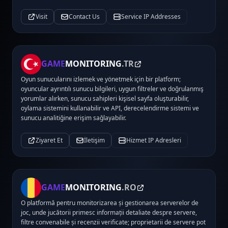
Visit
Contact Us
Service IP Addresses
GAME
MONITORING
.TR
Oyun sunucularını izlemek ve yönetmek için bir platform;
oyuncular ayrıntılı sunucu bilgileri, uygun filtreler ve doğrulanmış
yorumlar alırken, sunucu sahipleri kişisel sayfa oluşturabilir,
oylama sistemini kullanabilir ve API, derecelendirme sistemi ve
sunucu analitiğine erişim sağlayabilir.
Ziyaret Et
İletişim
Hizmet IP Adresleri
GAME
MONITORING
.RO
O platformă pentru monitorizarea și gestionarea serverelor de
joc, unde jucătorii primesc informații detaliate despre servere,
filtre convenabile și recenzii verificate; proprietarii de servere pot