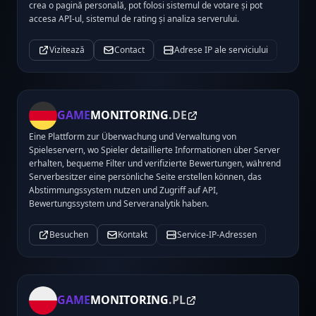
crea o pagină personală, pot folosi sistemul de votare și pot
accesa API-ul, sistemul de rating și analiza serverului.
Vizitează
Contact
Adrese IP ale serviciului
GAME
MONITORING
.DE
Eine Plattform zur Überwachung und Verwaltung von
Spieleservern, wo Spieler detaillierte Informationen über Server
erhalten, bequeme Filter und verifizierte Bewertungen, während
Serverbesitzer eine persönliche Seite erstellen können, das
Abstimmungssystem nutzen und Zugriff auf API,
Bewertungssystem und Serveranalytik haben.
Besuchen
Kontakt
Service-IP-Adressen
GAME
MONITORING
.PL