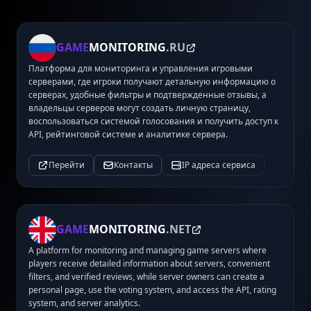
GAME
MONITORING
.RU
Платформа для мониторинга и управления игровыми
серверами, где игроки получают детальную информацию о
серверах, удобные фильтры и подтвержденные отзывы, а
владельцы серверов могут создать личную страницу,
воспользоваться системой голосования и получить доступ к
API, рейтинговой системе и аналитике сервера.
Перейти
Контакты
IP адреса сервиса
GAME
MONITORING
.NET
A platform for monitoring and managing game servers where
players receive detailed information about servers, convenient
filters, and verified reviews, while server owners can create a
personal page, use the voting system, and access the API, rating
system, and server analytics.