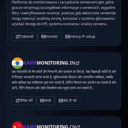
Platforma do monitorowania i zarządzania serwerami gier, gdzie
gracze otrzymują szczegółowe informacje o serwerach, wygodne
filtry i zweryfikowane recenzje, podczas gdy właściciele serwerów
mogą stworzyć osobistą stronę, korzystać z systemu głosowania i
uzyskać dostęp do API, systemu oceniania i analizy serwera.
Odwiedź
Kontakt
Adresy IP usługi
GAME
MONITORING
.IN
एक प्लेटफॉर्म जो गेम सर्वरों की निगरानी और प्रबंधन के लिए है, जहां खिलाड़ी सर्वरों के बारे
में विस्तृत जानकारी प्राप्त करते हैं, सुविधाजनक फ़िल्टर और सत्यापित समीक्षाएं, जबकि
सर्वर मालिक एक व्यक्तिगत पृष्ठ बना सकते हैं, वोटिंग सिस्टम का उपयोग कर सकते हैं और
API, रेटिंग सिस्टम और सर्वर विश्लेषण तक पहुंच प्राप्त कर सकते हैं।
विज़िट करें
संपर्क
सेवा IP पते
GAME
MONITORING
.CN