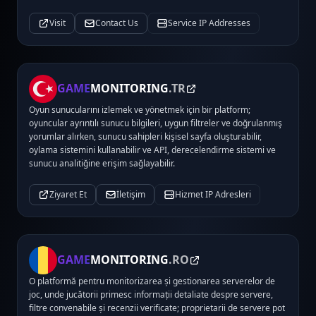
Visit
Contact Us
Service IP Addresses
GAME
MONITORING
.TR
Oyun sunucularını izlemek ve yönetmek için bir platform;
oyuncular ayrıntılı sunucu bilgileri, uygun filtreler ve doğrulanmış
yorumlar alırken, sunucu sahipleri kişisel sayfa oluşturabilir,
oylama sistemini kullanabilir ve API, derecelendirme sistemi ve
sunucu analitiğine erişim sağlayabilir.
Ziyaret Et
İletişim
Hizmet IP Adresleri
GAME
MONITORING
.RO
O platformă pentru monitorizarea și gestionarea serverelor de
joc, unde jucătorii primesc informații detaliate despre servere,
filtre convenabile și recenzii verificate; proprietarii de servere pot