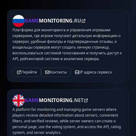
GAME
MONITORING
.RU
Платформа для мониторинга и управления игровыми
серверами, где игроки получают детальную информацию о
серверах, удобные фильтры и подтвержденные отзывы, а
владельцы серверов могут создать личную страницу,
воспользоваться системой голосования и получить доступ к
API, рейтинговой системе и аналитике сервера.
Перейти
Контакты
IP адреса сервиса
GAME
MONITORING
.NET
A platform for monitoring and managing game servers where
players receive detailed information about servers, convenient
filters, and verified reviews, while server owners can create a
personal page, use the voting system, and access the API, rating
system, and server analytics.