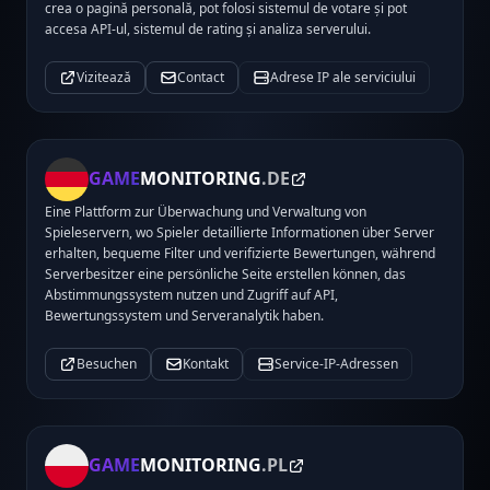
crea o pagină personală, pot folosi sistemul de votare și pot
accesa API-ul, sistemul de rating și analiza serverului.
Vizitează
Contact
Adrese IP ale serviciului
GAME
MONITORING
.DE
Eine Plattform zur Überwachung und Verwaltung von
Spieleservern, wo Spieler detaillierte Informationen über Server
erhalten, bequeme Filter und verifizierte Bewertungen, während
Serverbesitzer eine persönliche Seite erstellen können, das
Abstimmungssystem nutzen und Zugriff auf API,
Bewertungssystem und Serveranalytik haben.
Besuchen
Kontakt
Service-IP-Adressen
GAME
MONITORING
.PL