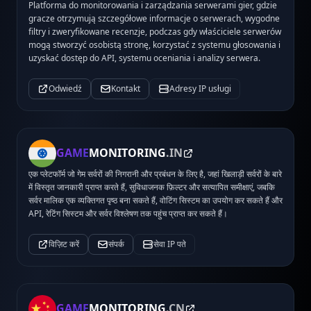
Platforma do monitorowania i zarządzania serwerami gier, gdzie
gracze otrzymują szczegółowe informacje o serwerach, wygodne
filtry i zweryfikowane recenzje, podczas gdy właściciele serwerów
mogą stworzyć osobistą stronę, korzystać z systemu głosowania i
uzyskać dostęp do API, systemu oceniania i analizy serwera.
Odwiedź
Kontakt
Adresy IP usługi
GAME
MONITORING
.IN
एक प्लेटफॉर्म जो गेम सर्वरों की निगरानी और प्रबंधन के लिए है, जहां खिलाड़ी सर्वरों के बारे
में विस्तृत जानकारी प्राप्त करते हैं, सुविधाजनक फ़िल्टर और सत्यापित समीक्षाएं, जबकि
सर्वर मालिक एक व्यक्तिगत पृष्ठ बना सकते हैं, वोटिंग सिस्टम का उपयोग कर सकते हैं और
API, रेटिंग सिस्टम और सर्वर विश्लेषण तक पहुंच प्राप्त कर सकते हैं।
विज़िट करें
संपर्क
सेवा IP पते
GAME
MONITORING
.CN