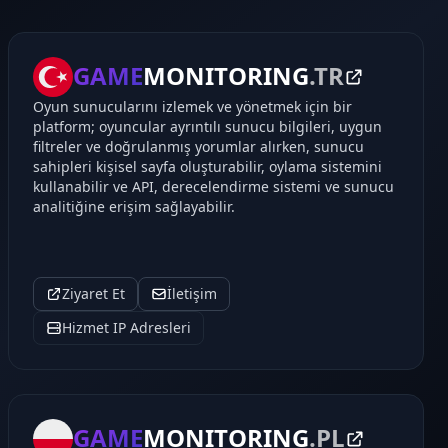
GAME
MONITORING
.TR
Oyun sunucularını izlemek ve yönetmek için bir
platform; oyuncular ayrıntılı sunucu bilgileri, uygun
filtreler ve doğrulanmış yorumlar alırken, sunucu
sahipleri kişisel sayfa oluşturabilir, oylama sistemini
kullanabilir ve API, derecelendirme sistemi ve sunucu
analitiğine erişim sağlayabilir.
Ziyaret Et
İletişim
Hizmet IP Adresleri
GAME
MONITORING
.PL