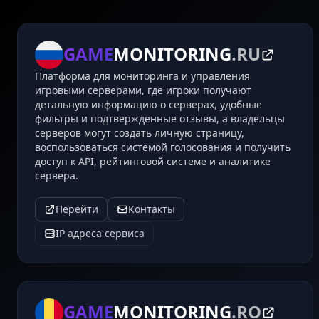
GAME
MONITORING
.RU
Платформа для мониторинга и управления
игровыми серверами, где игроки получают
детальную информацию о серверах, удобные
фильтры и подтвержденные отзывы, а владельцы
серверов могут создать личную страницу,
воспользоваться системой голосования и получить
доступ к API, рейтинговой системе и аналитике
сервера.
Перейти
Контакты
IP адреса сервиса
GAME
MONITORING
.RO