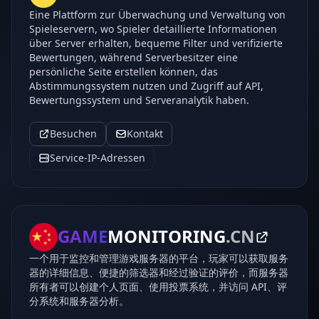
Eine Plattform zur Überwachung und Verwaltung von
Spieleservern, wo Spieler detaillierte Informationen
über Server erhalten, bequeme Filter und verifizierte
Bewertungen, während Serverbesitzer eine
persönliche Seite erstellen können, das
Abstimmungssystem nutzen und Zugriff auf API,
Bewertungssystem und Serveranalytik haben.
Besuchen
Kontakt
Service-IP-Adressen
GAME
MONITORING
.CN
一个用于监控和管理游戏服务器的平台，玩家可以获取服务
器的详细信息、便捷的筛选器和经过验证的评价，而服务器
所有者可以创建个人页面、使用投票系统，并访问 API、评
分系统和服务器分析。