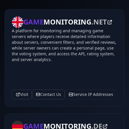
GAME
MONITORING
.NET
A platform for monitoring and managing game
servers where players receive detailed information
about servers, convenient filters, and verified reviews,
while server owners can create a personal page, use
the voting system, and access the API, rating system,
and server analytics.
Visit
Contact Us
Service IP Addresses
GAME
MONITORING
.DE