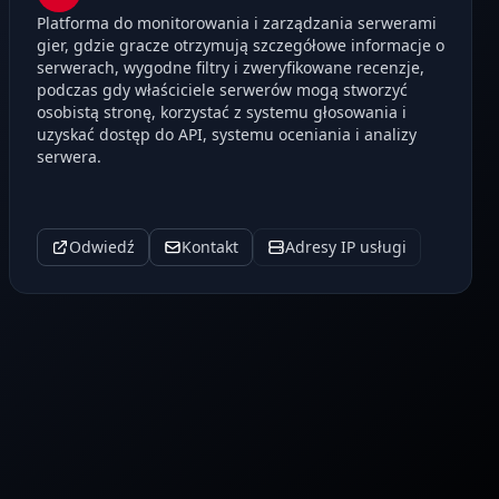
Platforma do monitorowania i zarządzania serwerami
gier, gdzie gracze otrzymują szczegółowe informacje o
serwerach, wygodne filtry i zweryfikowane recenzje,
podczas gdy właściciele serwerów mogą stworzyć
osobistą stronę, korzystać z systemu głosowania i
uzyskać dostęp do API, systemu oceniania i analizy
serwera.
Odwiedź
Kontakt
Adresy IP usługi