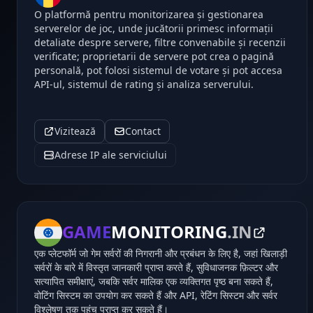
O platformă pentru monitorizarea și gestionarea
serverelor de joc, unde jucătorii primesc informații
detaliate despre servere, filtre convenabile și recenzii
verificate; proprietarii de servere pot crea o pagină
personală, pot folosi sistemul de votare și pot accesa
API-ul, sistemul de rating și analiza serverului.
Vizitează
Contact
Adrese IP ale serviciului
GAME
MONITORING
.IN
एक प्लेटफॉर्म जो गेम सर्वरों की निगरानी और प्रबंधन के लिए है, जहां खिलाड़ी
सर्वरों के बारे में विस्तृत जानकारी प्राप्त करते हैं, सुविधाजनक फ़िल्टर और
सत्यापित समीक्षाएं, जबकि सर्वर मालिक एक व्यक्तिगत पृष्ठ बना सकते हैं,
वोटिंग सिस्टम का उपयोग कर सकते हैं और API, रेटिंग सिस्टम और सर्वर
विश्लेषण तक पहुंच प्राप्त कर सकते हैं।