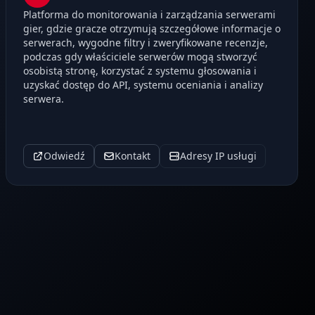
Platforma do monitorowania i zarządzania serwerami
gier, gdzie gracze otrzymują szczegółowe informacje o
serwerach, wygodne filtry i zweryfikowane recenzje,
podczas gdy właściciele serwerów mogą stworzyć
osobistą stronę, korzystać z systemu głosowania i
uzyskać dostęp do API, systemu oceniania i analizy
serwera.
Odwiedź
Kontakt
Adresy IP usługi