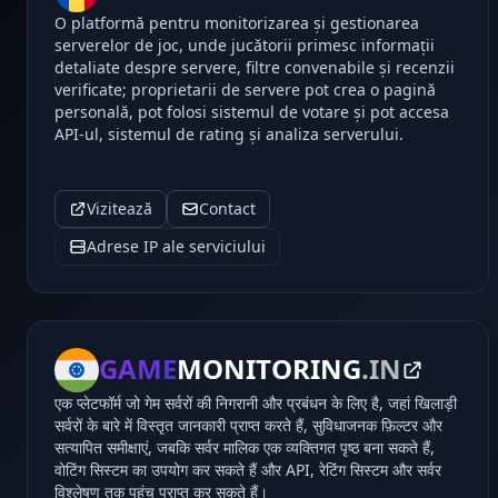
O platformă pentru monitorizarea și gestionarea
serverelor de joc, unde jucătorii primesc informații
detaliate despre servere, filtre convenabile și recenzii
verificate; proprietarii de servere pot crea o pagină
personală, pot folosi sistemul de votare și pot accesa
API-ul, sistemul de rating și analiza serverului.
Vizitează
Contact
Adrese IP ale serviciului
GAME
MONITORING
.IN
एक प्लेटफॉर्म जो गेम सर्वरों की निगरानी और प्रबंधन के लिए है, जहां खिलाड़ी
सर्वरों के बारे में विस्तृत जानकारी प्राप्त करते हैं, सुविधाजनक फ़िल्टर और
सत्यापित समीक्षाएं, जबकि सर्वर मालिक एक व्यक्तिगत पृष्ठ बना सकते हैं,
वोटिंग सिस्टम का उपयोग कर सकते हैं और API, रेटिंग सिस्टम और सर्वर
विश्लेषण तक पहुंच प्राप्त कर सकते हैं।