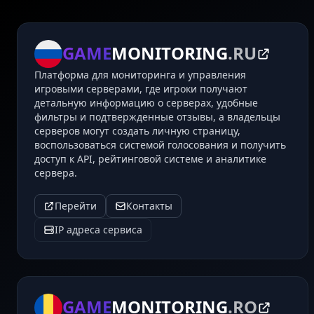
GAME
MONITORING
.RU
Платформа для мониторинга и управления
игровыми серверами, где игроки получают
детальную информацию о серверах, удобные
фильтры и подтвержденные отзывы, а владельцы
серверов могут создать личную страницу,
воспользоваться системой голосования и получить
доступ к API, рейтинговой системе и аналитике
сервера.
Перейти
Контакты
IP адреса сервиса
GAME
MONITORING
.RO