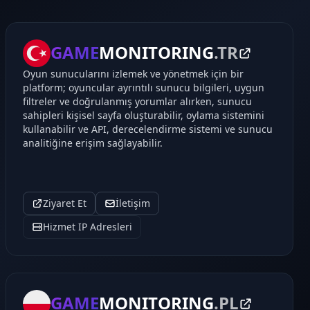
GAME
MONITORING
.TR
Oyun sunucularını izlemek ve yönetmek için bir
platform; oyuncular ayrıntılı sunucu bilgileri, uygun
filtreler ve doğrulanmış yorumlar alırken, sunucu
sahipleri kişisel sayfa oluşturabilir, oylama sistemini
kullanabilir ve API, derecelendirme sistemi ve sunucu
analitiğine erişim sağlayabilir.
Ziyaret Et
İletişim
Hizmet IP Adresleri
GAME
MONITORING
.PL