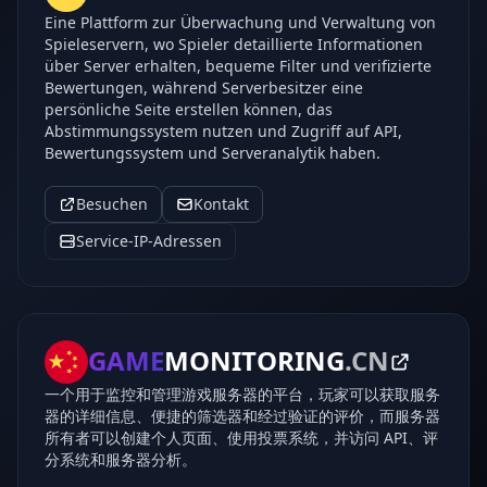
Eine Plattform zur Überwachung und Verwaltung von
Spieleservern, wo Spieler detaillierte Informationen
über Server erhalten, bequeme Filter und verifizierte
Bewertungen, während Serverbesitzer eine
persönliche Seite erstellen können, das
Abstimmungssystem nutzen und Zugriff auf API,
Bewertungssystem und Serveranalytik haben.
Besuchen
Kontakt
Service-IP-Adressen
GAME
MONITORING
.CN
一个用于监控和管理游戏服务器的平台，玩家可以获取服务
器的详细信息、便捷的筛选器和经过验证的评价，而服务器
所有者可以创建个人页面、使用投票系统，并访问 API、评
分系统和服务器分析。