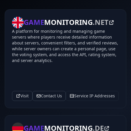
GAME
MONITORING
.NET
A platform for monitoring and managing game
servers where players receive detailed information
about servers, convenient filters, and verified reviews,
while server owners can create a personal page, use
the voting system, and access the API, rating system,
and server analytics.
Visit
Contact Us
Service IP Addresses
GAME
MONITORING
.DE