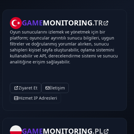
GAME
MONITORING
.TR
Oyun sunucularını izlemek ve yönetmek için bir
platform; oyuncular ayrıntılı sunucu bilgileri, uygun
filtreler ve doğrulanmış yorumlar alırken, sunucu
sahipleri kişisel sayfa oluşturabilir, oylama sistemini
kullanabilir ve API, derecelendirme sistemi ve sunucu
analitiğine erişim sağlayabilir.
Ziyaret Et
İletişim
Hizmet IP Adresleri
GAME
MONITORING
.PL