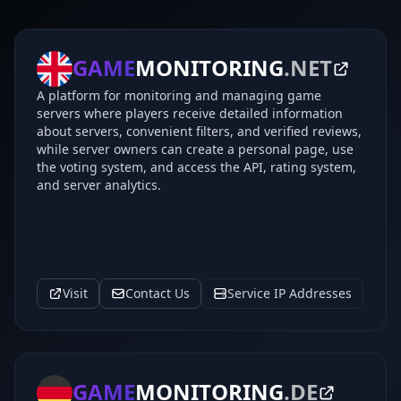
GAME
MONITORING
.NET
A platform for monitoring and managing game
servers where players receive detailed information
about servers, convenient filters, and verified reviews,
while server owners can create a personal page, use
the voting system, and access the API, rating system,
and server analytics.
Visit
Contact Us
Service IP Addresses
GAME
MONITORING
.DE