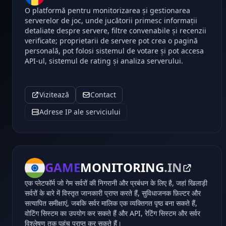
O platformă pentru monitorizarea și gestionarea
serverelor de joc, unde jucătorii primesc informații
detaliate despre servere, filtre convenabile și recenzii
verificate; proprietarii de servere pot crea o pagină
personală, pot folosi sistemul de votare și pot accesa
API-ul, sistemul de rating și analiza serverului.
Vizitează
Contact
Adrese IP ale serviciului
GAME
MONITORING
.IN
एक प्लेटफॉर्म जो गेम सर्वरों की निगरानी और प्रबंधन के लिए है, जहां खिलाड़ी
सर्वरों के बारे में विस्तृत जानकारी प्राप्त करते हैं, सुविधाजनक फ़िल्टर और
सत्यापित समीक्षाएं, जबकि सर्वर मालिक एक व्यक्तिगत पृष्ठ बना सकते हैं,
वोटिंग सिस्टम का उपयोग कर सकते हैं और API, रेटिंग सिस्टम और सर्वर
विश्लेषण तक पहुंच प्राप्त कर सकते हैं।