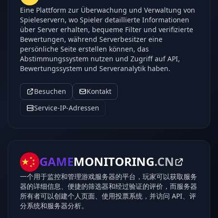
Eine Plattform zur Überwachung und Verwaltung von
Spieleservern, wo Spieler detaillierte Informationen
über Server erhalten, bequeme Filter und verifizierte
Bewertungen, während Serverbesitzer eine
persönliche Seite erstellen können, das
Abstimmungssystem nutzen und Zugriff auf API,
Bewertungssystem und Serveranalytik haben.
Besuchen
Kontakt
Service-IP-Adressen
GAME
MONITORING
.CN
一个用于监控和管理游戏服务器的平台，玩家可以获取服务
器的详细信息、便捷的筛选器和经过验证的评价，而服务器
所有者可以创建个人页面、使用投票系统，并访问 API、评
分系统和服务器分析。