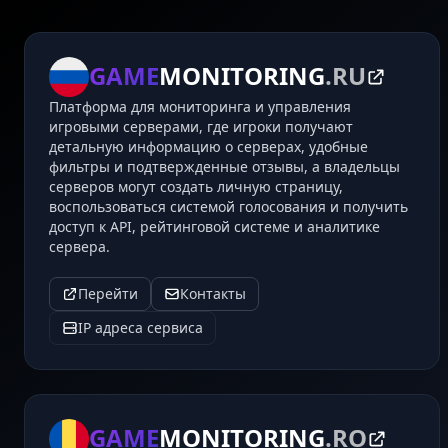
GAME
MONITORING
.RU
Платформа для мониторинга и управления
игровыми серверами, где игроки получают
детальную информацию о серверах, удобные
фильтры и подтвержденные отзывы, а владельцы
серверов могут создать личную страницу,
воспользоваться системой голосования и получить
доступ к API, рейтинговой системе и аналитике
сервера.
Перейти
Контакты
IP адреса сервиса
GAME
MONITORING
.RO