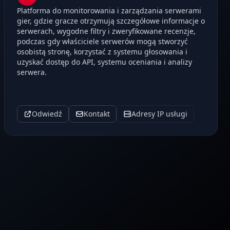
Platforma do monitorowania i zarządzania serwerami
gier, gdzie gracze otrzymują szczegółowe informacje o
serwerach, wygodne filtry i zweryfikowane recenzje,
podczas gdy właściciele serwerów mogą stworzyć
osobistą stronę, korzystać z systemu głosowania i
uzyskać dostęp do API, systemu oceniania i analizy
serwera.
Odwiedź
Kontakt
Adresy IP usługi