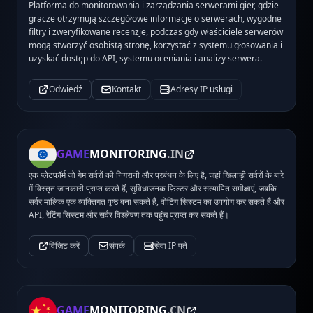
Platforma do monitorowania i zarządzania serwerami gier, gdzie
gracze otrzymują szczegółowe informacje o serwerach, wygodne
filtry i zweryfikowane recenzje, podczas gdy właściciele serwerów
mogą stworzyć osobistą stronę, korzystać z systemu głosowania i
uzyskać dostęp do API, systemu oceniania i analizy serwera.
Odwiedź
Kontakt
Adresy IP usługi
GAME
MONITORING
.IN
एक प्लेटफॉर्म जो गेम सर्वरों की निगरानी और प्रबंधन के लिए है, जहां खिलाड़ी सर्वरों के बारे
में विस्तृत जानकारी प्राप्त करते हैं, सुविधाजनक फ़िल्टर और सत्यापित समीक्षाएं, जबकि
सर्वर मालिक एक व्यक्तिगत पृष्ठ बना सकते हैं, वोटिंग सिस्टम का उपयोग कर सकते हैं और
API, रेटिंग सिस्टम और सर्वर विश्लेषण तक पहुंच प्राप्त कर सकते हैं।
विज़िट करें
संपर्क
सेवा IP पते
GAME
MONITORING
.CN