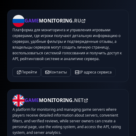
GAME
MONITORING
.RU
Платформа для мониторинга и управления игровыми
серверами, где игроки получают детальную информацию о
серверах, удобные фильтры и подтвержденные отзывы, а
владельцы серверов могут создать личную страницу,
воспользоваться системой голосования и получить доступ к
API, рейтинговой системе и аналитике сервера.
Перейти
Контакты
IP адреса сервиса
GAME
MONITORING
.NET
A platform for monitoring and managing game servers where
players receive detailed information about servers, convenient
filters, and verified reviews, while server owners can create a
personal page, use the voting system, and access the API, rating
system, and server analytics.