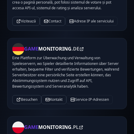
crea o pagină personală, pot folosi sistemul de votare și pot
accesa API-ul, sistemul de rating și analiza serverului.
Vizitează
Contact
Adrese IP ale serviciului
GAME
MONITORING
.DE
Eine Plattform zur Überwachung und Verwaltung von
Spieleservern, wo Spieler detaillierte Informationen über Server
erhalten, bequeme Filter und verifizierte Bewertungen, während
Serverbesitzer eine persönliche Seite erstellen können, das
Abstimmungssystem nutzen und Zugriff auf API,
Bewertungssystem und Serveranalytik haben.
Besuchen
Kontakt
Service-IP-Adressen
GAME
MONITORING
.PL