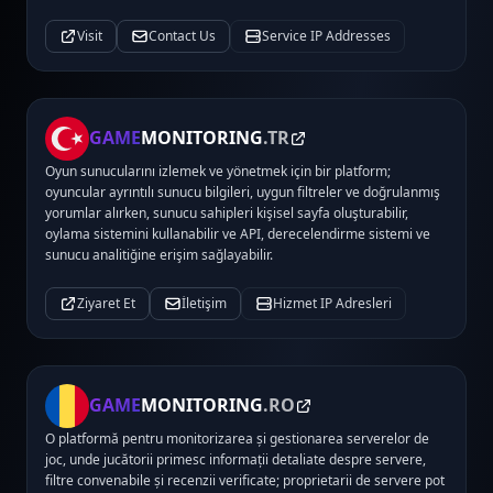
Visit
Contact Us
Service IP Addresses
GAME
MONITORING
.TR
Oyun sunucularını izlemek ve yönetmek için bir platform;
oyuncular ayrıntılı sunucu bilgileri, uygun filtreler ve doğrulanmış
yorumlar alırken, sunucu sahipleri kişisel sayfa oluşturabilir,
oylama sistemini kullanabilir ve API, derecelendirme sistemi ve
sunucu analitiğine erişim sağlayabilir.
Ziyaret Et
İletişim
Hizmet IP Adresleri
GAME
MONITORING
.RO
O platformă pentru monitorizarea și gestionarea serverelor de
joc, unde jucătorii primesc informații detaliate despre servere,
filtre convenabile și recenzii verificate; proprietarii de servere pot